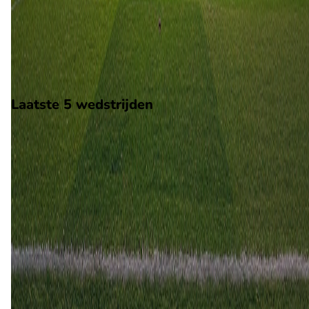
Op 17 oktober 2026 gaat Dynamo Brest de strijd aan met
Gomel. De wedstrijd wordt afgetrapt om 15:00 en wordt
gespeeld in de Belarus 1.
Stadion: OSK Brestskiy, Brest
Scheidsrechter: Onbekend
Laatste 5 wedstrijden
H2H
Dynamo Brest
Gomel
30 mei
2026
Gomel
Dynamo Brest
2
1
7 nov
2025
Gomel
Dynamo Brest