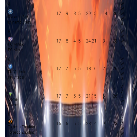
4
17
9
3
5
29:15
14
30
Dynamo Brest
Dynamo Brest
5
17
8
4
5
24:21
3
28
FC Minsk
FC Minsk
6
17
7
5
5
18:16
2
26
FK Vitebsk
FK Vitebsk
7
17
7
5
5
21:15
6
26
Gomel
Gomel
8
16
6
5
5
23:14
9
23
Torpedo Zhodino
Torpedo Zhodino