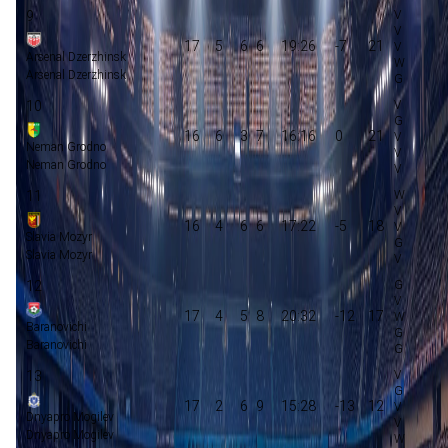
9
17
5
6
6
19:26
-7
21
Arsenal Dzerzhinsk
Arsenal Dzerzhinsk
10
16
6
3
7
16:16
0
21
Neman Grodno
Neman Grodno
11
16
4
6
6
17:22
-5
18
Slavia Mozyr
Slavia Mozyr
12
17
4
5
8
20:32
-12
17
Baranovichi
Baranovichi
13
17
2
6
9
15:28
-13
12
Dnyapro Mogilev
Dnyapro Mogilev