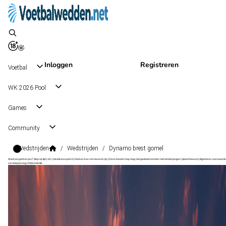
Inloggen
Registreren
Voetbal
WK 2026 Pool
Games
Community
Wedstrijden
/
Wedstrijden
/
Dynamo brest gomel
Wat kost gokken jou? Stop op tijd | 18+ | loketkansspel.nl | Gokken kan verslavend zijn | Deze boodschap mag niet gedeeld worden met minderjarigen | Speel bewust | Algemene voorwaarde
van toepassing | #Advertentie
Premier League
, Wit-Rusland
Dynamo Brest
Premier League
, Wit-Rusland
17 okt 15:00