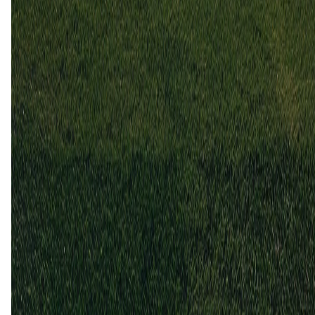
3
0
21 jun
2025
Dynamo Brest
Gomel
0
1
27 sep
2024
Gomel
Dynamo Brest
2
1
11 mei
2024
Dynamo Brest
Gomel
1
1
Gelijk (1)
20%
Gomel (4)
80%