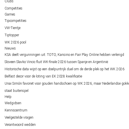
Clubs
Competities
Games
Tipcompetities
VW-Tientje
Tiptopper
WK 2026 pool
Nieuws
KSA deelt vergunningen uit: TOTO, Kansino en Fair Play Online hebben verlengd
Sloveen Slavko Vincic fluit WK-finale 2026 tussen Spanje en Argentinië
Historische data wijst op een doelpuntrijk duel om de derde plek op het WK 2026
Belfast decor voor de loting van EK 2028 kwalificatie
Unai Simón favoriet voor gouden handschoen op WK 2026, maar Nederlandse gokk
staat buitenspel
Help
Wedgidsen
Kenniscentrum
Veelgestelde vragen
Verantwoord wedden