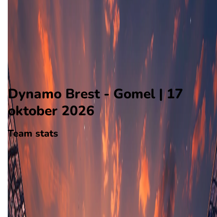
Gomel
Alle wedstrijden
Dynamo Brest - Gomel
Opstellingen
Voorspelling
Voorbeschouwing
Dynamo Brest - Gomel | 17
oktober 2026
Team stats
Dynamo Brest
Dynamo Brest
-
Gomel
Gomel
29
aantal goals