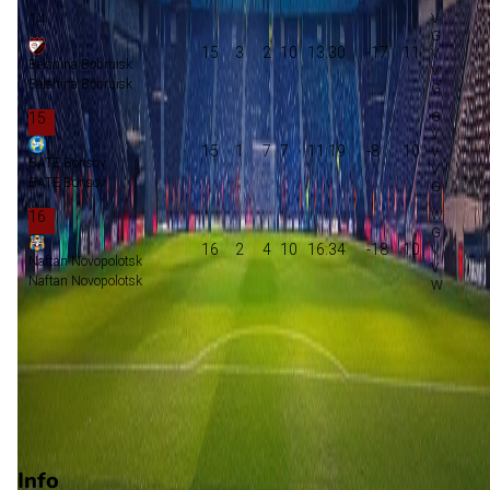
14
15
3
2
10
13:30
-17
11
Belshina Bobruisk
Belshina Bobruisk
15
15
1
7
7
11:19
-8
10
BATE Borisov
BATE Borisov
16
16
2
4
10
16:34
-18
10
Naftan Novopolotsk
Naftan Novopolotsk
Voorronde Champions League
Play-offs voorronde Europa Conference League
Degradatie
Play-offs degradatie
Info