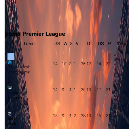
9
gewonnen
5
verloren
vorm
Stand Premier League
Team
GS
W
G
V
D
DS
P
Vorm
1
14
10
3
1
26:12
14
33
Dinamo Minsk
Dinamo Minsk
2
14
9
4
1
30:13
17
31
ML Vitebsk
ML Vitebsk
3
15
9
4
2
28:13
15
31
Isloch
Isloch