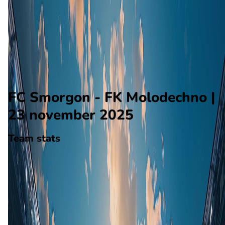
FK Molodechno
Alle wedstrijden
FC Smorgon - FK Molodechno
Opstellingen
Voorspelling
Voorbeschouwing
FC Smorgon - FK Molodechno |
23 november 2025
Team stats
FC Smorgon
FC Smorgon
-
FK Molodechno
FK Molodechno
23
aantal goals