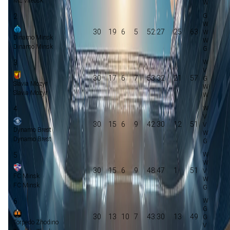
ML Vitebsk
2
30
19
6
5
52:27
25
63
Dinamo Minsk
Dinamo Minsk
3
30
17
6
7
53:32
21
57
Slavia Mozyr
Slavia Mozyr
4
30
15
6
9
42:30
12
51
Dynamo Brest
Dynamo Brest
5
30
15
6
9
48:47
1
51
FC Minsk
FC Minsk
6
30
13
10
7
43:30
13
49
Torpedo Zhodino