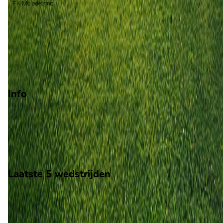
FK Molodechno
Voorronde Champions League
Play-offs voorronde Europa Conference League
Degradatie
Play-offs degradatie
Info
Op 23 november 2025 gaat FC Smorgon de strijd aan met FK
Molodechno. De wedstrijd wordt afgetrapt om 11:00 en wordt
gespeeld in de Belarus 1.
Stadion: Yunost Stadium
Scheidsrechter: Onbekend
Laatste 5 wedstrijden
H2H
FC Smorgon
FK Molodechno
23 nov
2025