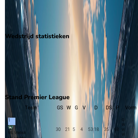
7
gewonnen
16
verloren
vorm
Wedstrijd statistieken
Verloop
Statistieken
Eindscore (1 - 0)
Eerste helft
33'
V. Tonkevich
Tweede helft
Stand Premier League
Team
GS
W
G
V
D
DS
P
Vorm
1
30
21
5
4
53:18
35
68
ML Vitebsk