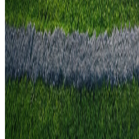
FC Smorgon
FK Molodechno
1
0
27 jun
2025
FK Molodechno
FC Smorgon
2
1
5 nov
2022
FK Molodechno
FC Smorgon
0
0
17 jul
2022
FC Smorgon
FK Molodechno
3
1