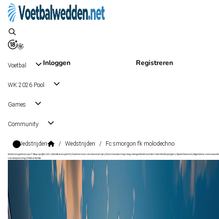
Inloggen
Registreren
Voetbal
WK 2026 Pool
Games
Community
Wedstrijden
/
Wedstrijden
/
Fc smorgon fk molodechno
Wat kost gokken jou? Stop op tijd | 18+ | loketkansspel.nl | Gokken kan verslavend zijn | Deze boodschap mag niet gedeeld worden met minderjarigen | Speel bewust | Algemene voorwaarde
van toepassing | #Advertentie
Premier League
, Wit-Rusland
FC Smorgon
Premier League
, Wit-Rusland
1 - 0