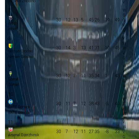
Torpedo Zhodino
7
30
12
13
5
45:26
19
49
Isloch
Isloch
8
30
14
3
13
41:31
10
45
Neman Grodno
Neman Grodno
9
30
12
7
11
35:34
1
43
Gomel
Gomel
10
30
11
7
12
38:43
-5
40
BATE Borisov
BATE Borisov
11
30
7
12
11
27:35
-8
33
Arsenal Dzerzhinsk