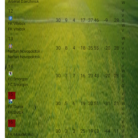
Arsenal Dzerzhinsk
12
30
9
4
17
37:46
-9
28
FK Vitebsk
FK Vitebsk
13
30
8
4
18
35:55
-20
28
Naftan Novopolotsk
Naftan Novopolotsk
14
30
7
7
16
23:43
-20
28
FC Smorgon
FC Smorgon
15
30
5
6
19
20:51
-31
21
FK Slutsk
FK Slutsk
16
30
3
2
25
19:63
-44
11
FK Molodechno