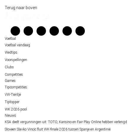
Historische data wijst op een doelpuntrijk duel om de derde plek op het WK 20
Wedgidsen
Terug naar boven
Belfast decor voor de loting van EK 2028 kwalificatie
Kenniscentrum
Unai Simón favoriet voor gouden handschoen op WK 2026, maar Nederlandse 
Veelgestelde vragen
staat buitenspel
Verantwoord wedden
Over ons
Voetbal
Voetbal vandaag
Wedtips
Voorspellingen
Clubs
Competities
Games
Tipcompetities
VW-Tientje
Tiptopper
WK 2026 pool
Nieuws
KSA deelt vergunningen uit: TOTO, Kansino en Fair Play Online hebben verlengd
Sloveen Slavko Vincic fluit WK-finale 2026 tussen Spanje en Argentinië