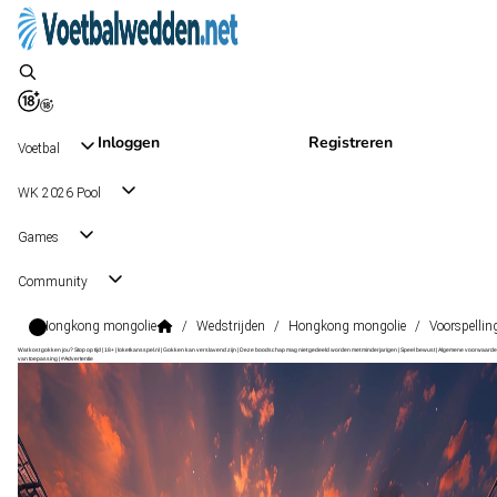
Inloggen
Registreren
Voetbal
WK 2026 Pool
Games
Community
Hongkong mongolie
/
Wedstrijden
/
Hongkong mongolie
/
Voorspellin
Wat kost gokken jou? Stop op tijd | 18+ | loketkansspel.nl | Gokken kan verslavend zijn | Deze boodschap mag niet gedeeld worden met minderjarigen | Speel bewust | Algemene voorwaarde
van toepassing | #Advertentie
Friendlies
, Internationaal
Hongkong
Friendlies
, Internationaal
2 - 0