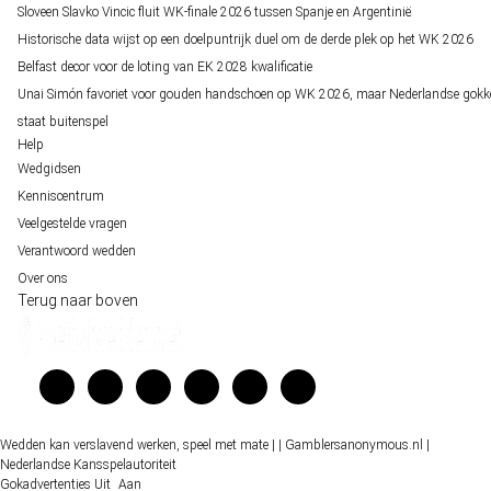
Sloveen Slavko Vincic fluit WK-finale 2026 tussen Spanje en Argentinië
Historische data wijst op een doelpuntrijk duel om de derde plek op het WK 2026
Belfast decor voor de loting van EK 2028 kwalificatie
Unai Simón favoriet voor gouden handschoen op WK 2026, maar Nederlandse gokk
staat buitenspel
Help
Wedgidsen
Kenniscentrum
Veelgestelde vragen
Verantwoord wedden
Over ons
Terug naar boven
Wedden kan verslavend werken, speel met mate |
| Gamblersanonymous.nl
|
Nederlandse Kansspelautoriteit
Gokadvertenties
Uit
Aan