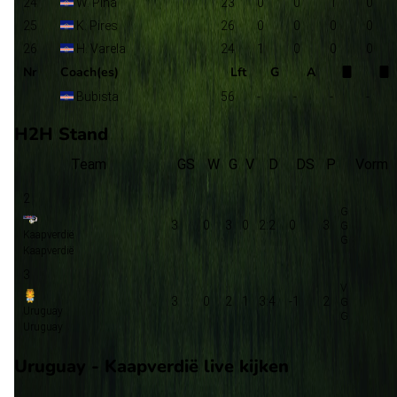
24
W. Pina
23
0
0
1
0
25
K. Pires
26
0
0
0
0
26
H. Varela
24
1
0
0
0
Nr
Coach(es)
Lft
G
A
Bubista
56
-
-
-
-
H2H Stand
Team
GS
W
G
V
D
DS
P
Vorm
2
3
0
3
0
2:2
0
3
Kaapverdië
Kaapverdië
3
3
0
2
1
3:4
-1
2
Uruguay
Uruguay
Uruguay - Kaapverdië live kijken
NPO