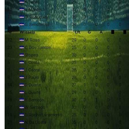
6
K. Lenini
29
1
0
1
0
10
J. Monteiro
32
0
0
0
0
11
G. Rodrigues
35
0
0
0
0
9
G. Benchimol
24
0
0
0
0
Nr
Wissels
Lft
G
A
12
M. Rosa
29
0
0
0
0
23
C. Dos Santos
25
0
0
0
0
2
Stopira
38
0
0
0
0
5
L. Costa
25
0
0
0
0
7
J. Cabral
28
0
0
0
0
8
J. Paulo
28
0
0
0
0
14
D. Duarte
27
1
0
0
0
15
L. Duarte
29
0
0
0
0
16
Y. Semedo
30
0
1
0
0
17
W. Semedo
32
0
0
0
0
19
D. Rocha Livramento
25
0
0
0
0
21
N. Da Costa
35
0
0
0
0