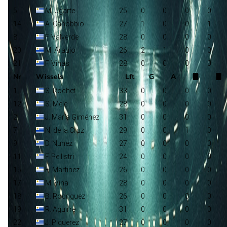
5
M. Ugarte
25
0
0
0
0
14
A. Canobbio
27
1
0
0
1
8
F. Valverde
28
0
0
0
0
20
M. Araujo
26
2
1
0
0
21
F. Vinas
28
0
0
0
0
Nr
Wissels
Lft
G
A
1
S. Rochet
33
0
0
0
0
12
S. Mele
28
0
0
0
0
2
J. María Giménez
31
0
0
0
0
7
N. de la Cruz
29
0
0
1
0
9
D. Nunez
27
0
0
0
0
11
F. Pellistri
24
0
0
0
0
15
E. Martinez
26
0
0
0
0
17
M. Vina
28
0
0
0
0
18
B. Rodriguez
26
0
0
0
0
19
R. Aguirre
31
0
0
0
0
22
J. Piquerez
27
0
0
0
0