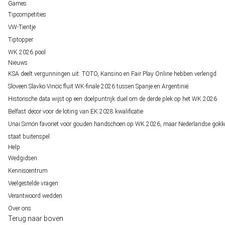
Games
Tipcompetities
VW-Tientje
Tiptopper
WK 2026 pool
Nieuws
KSA deelt vergunningen uit: TOTO, Kansino en Fair Play Online hebben verlengd
Sloveen Slavko Vincic fluit WK-finale 2026 tussen Spanje en Argentinië
Historische data wijst op een doelpuntrijk duel om de derde plek op het WK 2026
Belfast decor voor de loting van EK 2028 kwalificatie
Unai Simón favoriet voor gouden handschoen op WK 2026, maar Nederlandse gokk
staat buitenspel
Help
Wedgidsen
Kenniscentrum
Veelgestelde vragen
Verantwoord wedden
Over ons
Terug naar boven