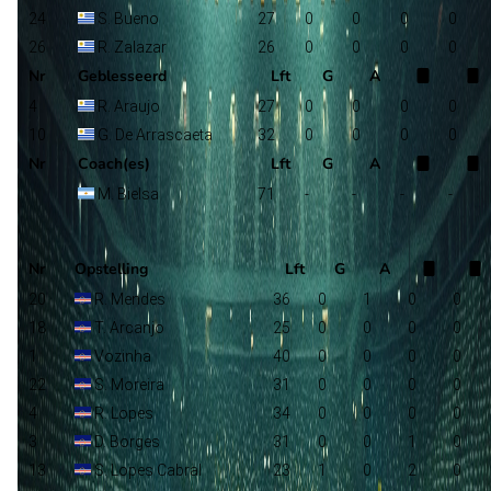
24
S. Bueno
27
0
0
0
0
26
R. Zalazar
26
0
0
0
0
Nr
Geblesseerd
Lft
G
A
4
R. Araujo
27
0
0
0
0
10
G. De Arrascaeta
32
0
0
0
0
Nr
Coach(es)
Lft
G
A
M. Bielsa
71
-
-
-
-
Kaapverdië
Selectie
Nr
Opstelling
Lft
G
A
20
R. Mendes
36
0
1
0
0
18
T. Arcanjo
25
0
0
0
0
1
Vozinha
40
0
0
0
0
22
S. Moreira
31
0
0
0
0
4
R. Lopes
34
0
0
0
0
3
D. Borges
31
0
0
1
0
13
S. Lopes Cabral
23
1
0
2
0