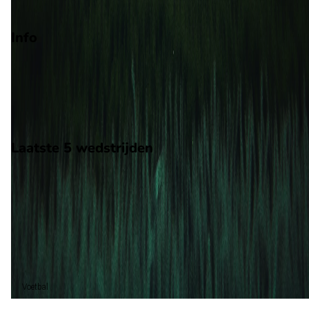
Info
Op 21 juni 2026 gaat Uruguay de strijd aan met Kaapverdië. D
wedstrijd wordt afgetrapt om 22:00 en wordt gespeeld in de
WK.
Stadion: Hard Rock Stadium
Scheidsrechter: E. Eskaas
Laatste 5 wedstrijden
H2H
Uruguay
Kaapverdië
21 jun
2026
Uruguay
Kaapverdië
2
2
Gelijk (1)
100%
Voetbal