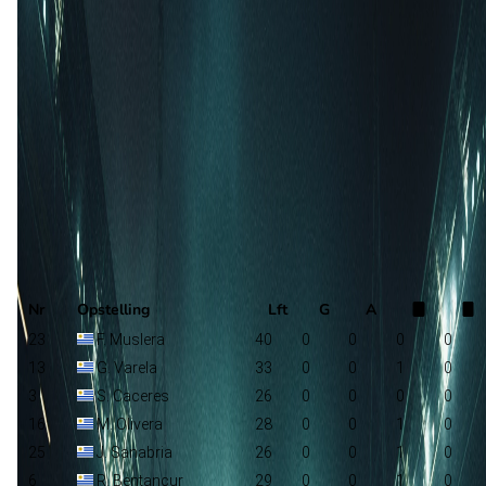
Kaapverdië
Bubista
Uruguay
Selectie
Nr
Opstelling
Lft
G
A
23
F. Muslera
40
0
0
0
0
13
G. Varela
33
0
0
1
0
3
S. Caceres
26
0
0
0
0
16
M. Olivera
28
0
0
1
0
25
J. Sanabria
26
0
0
1
0
6
R. Bentancur
29
0
0
1
0