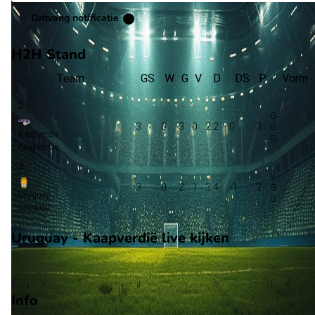
Ontvang notificatie
H2H Stand
Team
GS
W
G
V
D
DS
P
Vorm
2
3
0
3
0
2:2
0
3
Kaapverdië
Kaapverdië
3
3
0
2
1
3:4
-1
2
Uruguay
Uruguay
Uruguay - Kaapverdië live kijken
NPO
Info