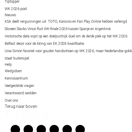
Tiptopper
WK 2026 pool
Nieuws
KSA deelt vergunningen uit: TOTO, Kansino en Fair Play Online hebben verlengd
Sloveen Slavko Vincic fluit WK-finale 2026 tussen Spanje en Argentinië
Historische data wijst op een doelpuntrijk duel om de derde plek op het WK 2026
Belfast decor voor de loting van EK 2028 kwalificatie
Unai Simón favoriet voor gouden handschoen op WK 2026, maar Nederlandse gokk
staat buitenspel
Help
Wedgidsen
Kenniscentrum
Veelgestelde vragen
Verantwoord wedden
Over ons
Terug naar boven