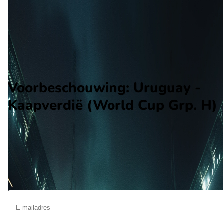
Kaapverdië
Alle wedstrijden
Uruguay - Kaapverdië
Opstellingen
Voorspelling
Voorbeschouwing
Voorbeschouwing: Uruguay -
Kaapverdië (World Cup Grp. H)
Op juni 21 2026 gaat Uruguay de strijd aan met Kaapverdië. D
wedstrijd wordt afgetrapt om 22:00 en wordt gespeeld in de
WK.
Ontvang een notificatie als deze voorbeschouwing beschikbaar is