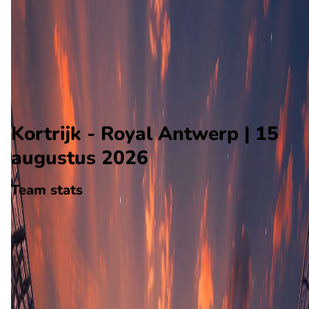
Royal Antwerp
Alle wedstrijden
Kortrijk - Royal Antwerp
Opstellingen
Voorspelling
Voorbeschouwing
Kortrijk - Royal Antwerp | 15
augustus 2026
Team stats
Kortrijk
Kortrijk
-
Royal Antwerp
Royal Antwerp
0
aantal goals