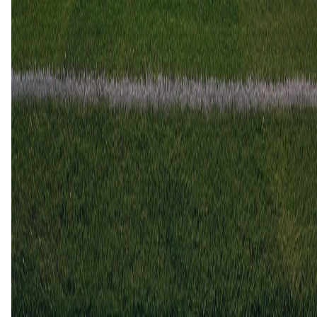
15 feb
2025
Royal Antwerp
Kortrijk
2
1
4 dec
2024
Kortrijk
Royal Antwerp
0
0
9 nov
2024
Kortrijk
Royal Antwerp
1
2
9 mrt
2024
Kortrijk