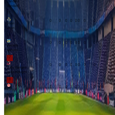
Standard
Standard
15
0
0
0
0
0:0
0
0
Union
Union
16
0
0
0
0
0:0
0
0
Westerlo
Westerlo
17
0
0
0
0
0:0
0
0
Zulte Waregem
Zulte Waregem
18
1
0
0
1
0:3
-3
0
Kortrijk
Kortrijk
Groepsfase Champions League
Voorronde Champions League