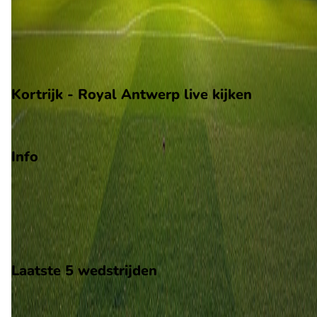
Voorronde Europa League
Play-offs voorronde Europa Conference League
Degradatie
Kortrijk - Royal Antwerp live kijken
Ziggo Sport
Info
Op 15 augustus 2026 gaat Kortrijk de strijd aan met Royal
Antwerp. De wedstrijd wordt afgetrapt om 16:15 en wordt
gespeeld in de Jupiler Pro League.
Stadion: Guldensporenstadion
Scheidsrechter: Onbekend
Laatste 5 wedstrijden
H2H
Kortrijk
Royal Antwerp