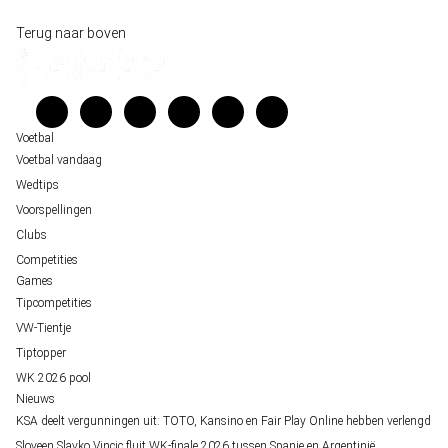
Historische data wijst op een doelpuntrijk duel om de derde plek op het WK 20
Wedgidsen
Terug naar boven
Belfast decor voor de loting van EK 2028 kwalificatie
Kenniscentrum
Unai Simón favoriet voor gouden handschoen op WK 2026, maar Nederlandse 
Veelgestelde vragen
staat buitenspel
Verantwoord wedden
Over ons
Voetbal
Voetbal vandaag
Wedtips
Voorspellingen
Clubs
Competities
Games
Tipcompetities
VW-Tientje
Tiptopper
WK 2026 pool
Nieuws
KSA deelt vergunningen uit: TOTO, Kansino en Fair Play Online hebben verlengd
Sloveen Slavko Vincic fluit WK-finale 2026 tussen Spanje en Argentinië