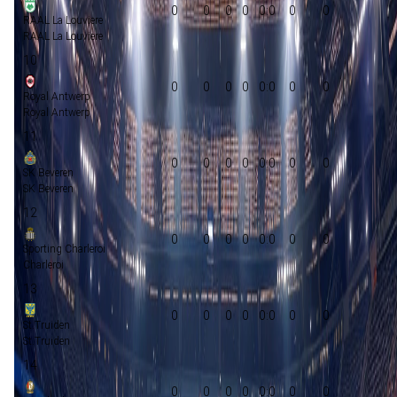
0
0
0
0
0:0
0
0
RAAL La Louviere
RAAL La Louviere
10
0
0
0
0
0:0
0
0
Royal Antwerp
Royal Antwerp
11
0
0
0
0
0:0
0
0
SK Beveren
SK Beveren
12
0
0
0
0
0:0
0
0
Sporting Charleroi
Charleroi
13
0
0
0
0
0:0
0
0
St.Truiden
St.Truiden
14
0
0
0
0
0:0
0
0