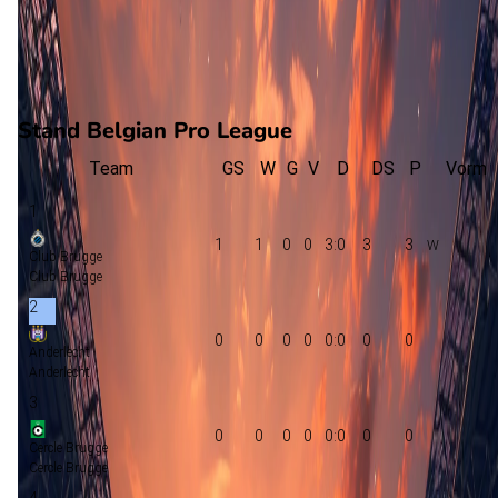
0
gewonnen
1
verloren
vorm
Stand Belgian Pro League
Team
GS
W
G
V
D
DS
P
Vorm
1
1
1
0
0
3:0
3
3
Club Brugge
Club Brugge
2
0
0
0
0
0:0
0
0
Anderlecht
Anderlecht
3
0
0
0
0
0:0
0
0
Cercle Brugge
Cercle Brugge
4