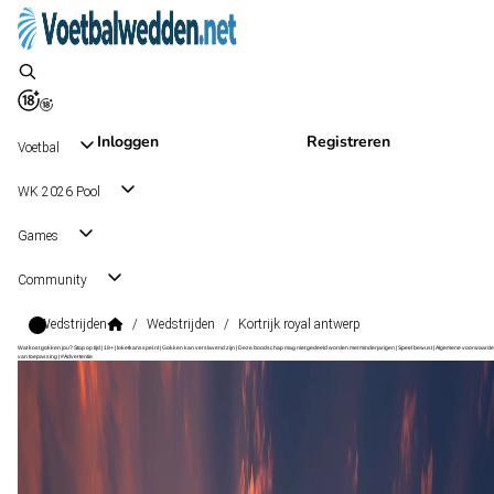
Inloggen
Registreren
Voetbal
WK 2026 Pool
Games
Community
Wedstrijden
/
Wedstrijden
/
Kortrijk royal antwerp
Wat kost gokken jou? Stop op tijd | 18+ | loketkansspel.nl | Gokken kan verslavend zijn | Deze boodschap mag niet gedeeld worden met minderjarigen | Speel bewust | Algemene voorwaarde
van toepassing | #Advertentie
Belgian Pro League
, België
Kortrijk
Belgian Pro League
, België
15 aug 16:15