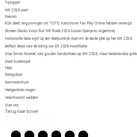
Tiptopper
WK 2026 pool
Nieuws
KSA deelt vergunningen uit: TOTO, Kansino en Fair Play Online hebben verlengd
Sloveen Slavko Vincic fluit WK-finale 2026 tussen Spanje en Argentinië
Historische data wijst op een doelpuntrijk duel om de derde plek op het WK 2026
Belfast decor voor de loting van EK 2028 kwalificatie
Unai Simón favoriet voor gouden handschoen op WK 2026, maar Nederlandse gokk
staat buitenspel
Help
Wedgidsen
Kenniscentrum
Veelgestelde vragen
Verantwoord wedden
Over ons
Terug naar boven