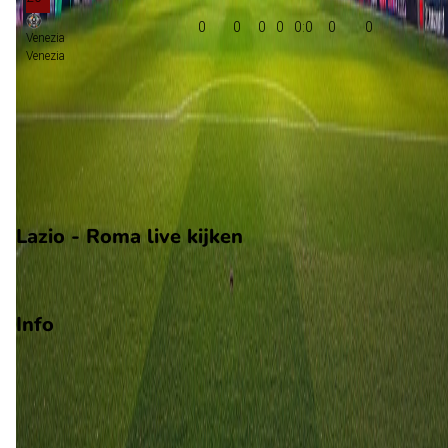
0
0
0
0
0:0
0
0
Venezia
Venezia
Groepsfase Champions League
Groepsfase Europa League
Play-offs voorronde Europa Conference League
Degradatie
Lazio - Roma live kijken
Ziggo Sport
Info
Op 13 december 2026 gaat Lazio de strijd aan met Roma. De
wedstrijd wordt afgetrapt om 17:30 en wordt gespeeld in de
Serie A.
Stadion: Stadio Olimpico, Rome
Scheidsrechter: Onbekend