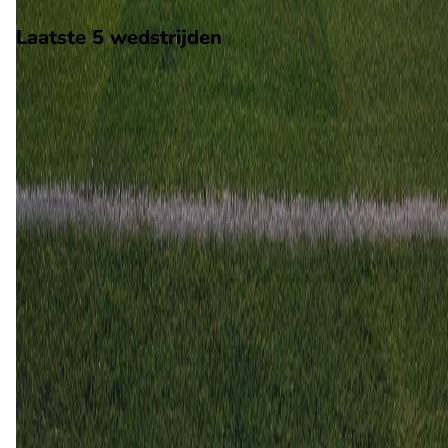
Laatste 5 wedstrijden
H2H
Lazio
Roma
17 mei
2026
Roma
Lazio
2
0
21 sep
2025
Lazio
Roma
0
1
13 apr
2025
Lazio
Roma