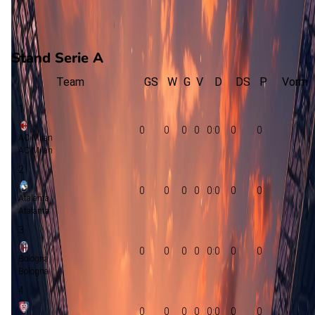
0
verloren
vorm
Stand Serie A
Team
GS
W
G
V
D
DS
P
Vorm
1
0
0
0
0
0:0
0
0
AC Milan
AC Milan
2
0
0
0
0
0:0
0
0
Atalanta
Atalanta
3
0
0
0
0
0:0
0
0
Bologna
Bologna
4
0
0
0
0
0:0
0
0