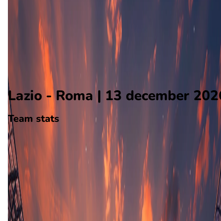
Roma
Alle wedstrijden
Lazio - Roma
Opstellingen
Voorspelling
Voorbeschouwing
Lazio - Roma | 13 december 202
Team stats
Lazio
Lazio
-
Roma
Roma
0
aantal goals
0
gewonnen