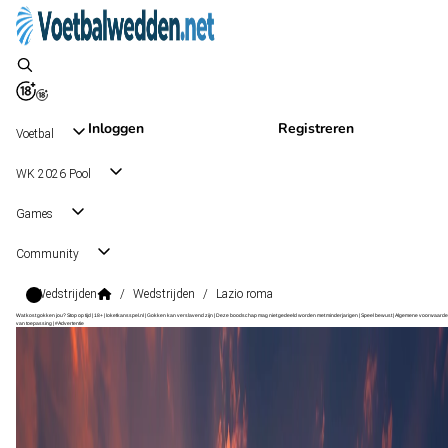
Inloggen
Registreren
Voetbal
WK 2026 Pool
Games
Community
Wedstrijden
/
Wedstrijden
/
Lazio roma
Wat kost gokken jou? Stop op tijd | 18+ | loketkansspel.nl | Gokken kan verslavend zijn | Deze boodschap mag niet gedeeld worden met minderjarigen | Speel bewust | Algemene voorwaarde
van toepassing | #Advertentie
Serie A
, Italië
Lazio
Serie A
, Italië
13 dec 17:30