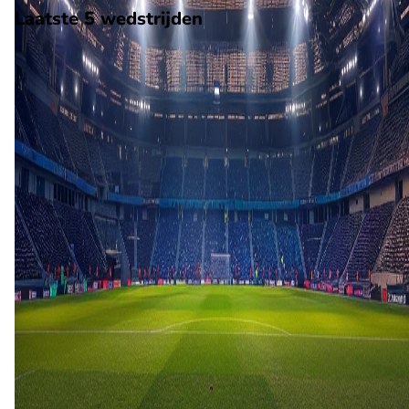
Laatste 5 wedstrijden
H2H
Le Havre
Strasbourg
8 feb
2026
Le Havre
Strasbourg
2
1
14 sep
2025
Strasbourg
Le Havre
1
0
17 mei
2025
Strasbourg
Le Havre
2
3