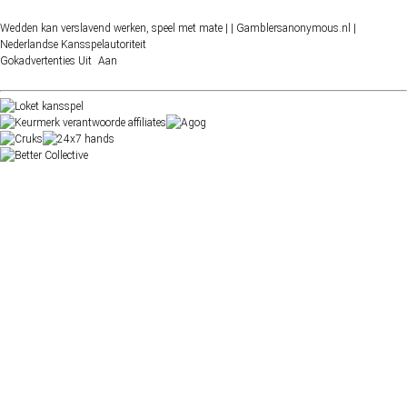
Wedden kan verslavend werken, speel met mate |
| Gamblersanonymous.nl
|
Nederlandse Kansspelautoriteit
Gokadvertenties
Uit
Aan