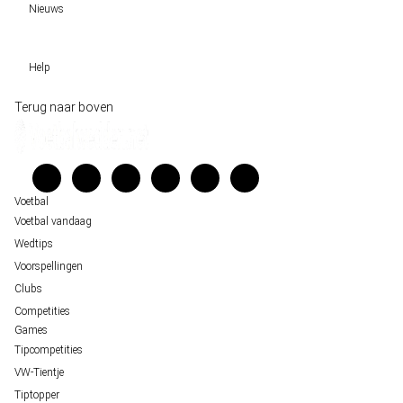
Nieuws
VW-Tientje
Competities
Tiptopper
KSA deelt vergunningen uit: TOTO, Kansino en Fair Play Online hebben verlen
WK 2026 pool
Help
Sloveen Slavko Vincic fluit WK-finale 2026 tussen Spanje en Argentinië
Historische data wijst op een doelpuntrijk duel om de derde plek op het WK 20
Wedgidsen
Terug naar boven
Belfast decor voor de loting van EK 2028 kwalificatie
Kenniscentrum
Unai Simón favoriet voor gouden handschoen op WK 2026, maar Nederlandse 
Veelgestelde vragen
staat buitenspel
Verantwoord wedden
Over ons
Voetbal
Voetbal vandaag
Wedtips
Voorspellingen
Clubs
Competities
Games
Tipcompetities
VW-Tientje
Tiptopper