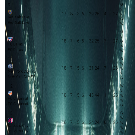
9
17
8
3
6
29:25
4
27
Real Salt Lake
Real Salt Lake
10
18
7
6
5
32:25
7
27
FC Dallas
FC Dallas
11
18
7
5
6
31:24
7
26
New York City FC
New York City FC
12
18
7
5
6
45:44
1
26
FC Cincinnati
FC Cincinnati
13
18
7
5
6
24:24
0
26
St. Louis City
St. Louis City