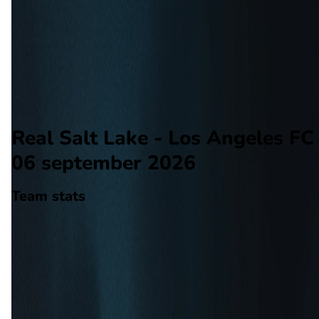
Los Angeles FC
Alle wedstrijden
Real Salt Lake - Los Angeles FC
Opstellingen
Voorspelling
Voorbeschouwing
Real Salt Lake - Los Angeles FC 
06 september 2026
Team stats
Real Salt Lake
Real Salt Lake
-
Los Angeles FC
Los Angeles FC
29
aantal goals