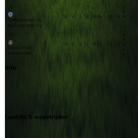
29
18
4
2
12
18:46
-28
14
Sporting Kansas City
Sporting Kansas City
30
18
3
3
12
19:33
-14
12
Atlanta United
Atlanta United
Info
Op 6 september 2026 gaat Real Salt Lake de strijd aan met L
Angeles FC. De wedstrijd wordt afgetrapt om 01:30 en wordt
gespeeld in de Major League Soccer.
Stadion: America First Field
Scheidsrechter: Onbekend
Laatste 5 wedstrijden
H2H
Real Salt Lake
Los Angeles FC