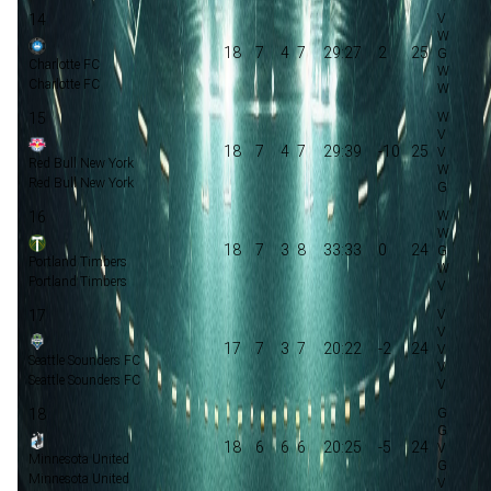
14
18
7
4
7
29:27
2
25
Charlotte FC
Charlotte FC
15
18
7
4
7
29:39
-10
25
Red Bull New York
Red Bull New York
16
18
7
3
8
33:33
0
24
Portland Timbers
Portland Timbers
17
17
7
3
7
20:22
-2
24
Seattle Sounders FC
Seattle Sounders FC
18
18
6
6
6
20:25
-5
24
Minnesota United
Minnesota United