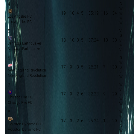
4
19
10
4
5
35:19
16
34
Los Angeles FC
Los Angeles FC
5
18
10
3
5
37:24
13
33
San Jose Earthquakes
San Jose Earthquakes
6
17
9
3
5
28:21
7
30
New England Revolution
New England Revolution
7
17
9
2
6
32:23
9
29
Chicago Fire FC
Chicago Fire FC
8
17
9
2
6
25:24
1
29
Houston Dynamo FC
Houston Dynamo FC