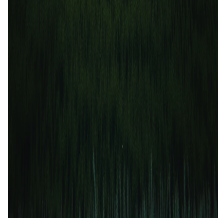
23 jul
2026
Los Angeles FC
Real Salt Lake
3
1
22 sep
2025
Los Angeles FC
Real Salt Lake
4
1
18 sep
2025
Real Salt Lake
Los Angeles FC
1
4
18 jul
2024
Los Angeles FC