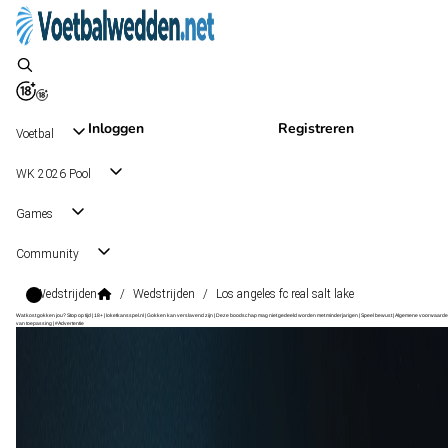
Inloggen
Registreren
Voetbal
WK 2026 Pool
Games
Community
Wedstrijden
/
Wedstrijden
/
Los angeles fc real salt lake
Wat kost gokken jou? Stop op tijd | 18+ | loketkansspel.nl | Gokken kan verslavend zijn | Deze boodschap mag niet gedeeld worden met minderjarigen | Speel bewust | Algemene voorwaarde
van toepassing | #Advertentie
Major League Soccer
, USA
Real Salt Lake
Major League Soccer
, USA
6 sep 01:30