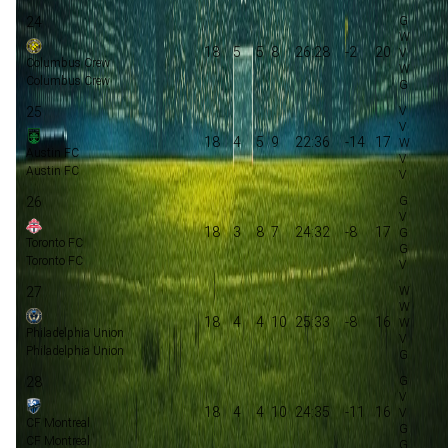
24
18
5
5
8
26:28
-2
20
Columbus Crew
Columbus Crew
25
18
4
5
9
22:36
-14
17
Austin FC
Austin FC
26
18
3
8
7
24:32
-8
17
Toronto FC
Toronto FC
27
18
4
4
10
25:33
-8
16
Philadelphia Union
Philadelphia Union
28
18
4
4
10
24:35
-11
16
CF Montreal
CF Montreal