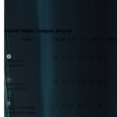
8
gewonnen
6
verloren
vorm
Stand Major League Soccer
Team
GS
W
G
V
D
DS
P
Vorm
1
18
12
4
2
35:14
21
40
Nashville SC
Nashville SC
2
18
11
5
2
45:32
13
38
Inter Miami CF
Inter Miami CF
3
17
10
4
3
38:17
21
34
Vancouver Whitecaps
Vancouver Whitecaps