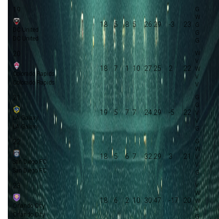
19
18
5
8
5
26:29
-3
23
DC United
DC United
20
18
7
1
10
27:25
2
22
Colorado Rapids
Colorado Rapids
21
19
5
7
7
24:29
-5
22
LA Galaxy
LA Galaxy
22
18
5
6
7
32:29
3
21
San Diego FC
San Diego FC
23
18
6
2
10
30:47
-17
20
Orlando City
Orlando City