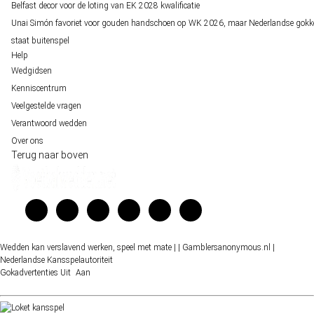
Belfast decor voor de loting van EK 2028 kwalificatie
Unai Simón favoriet voor gouden handschoen op WK 2026, maar Nederlandse gokk
staat buitenspel
Help
Wedgidsen
Kenniscentrum
Veelgestelde vragen
Verantwoord wedden
Over ons
Terug naar boven
Wedden kan verslavend werken, speel met mate |
| Gamblersanonymous.nl
|
Nederlandse Kansspelautoriteit
Gokadvertenties
Uit
Aan