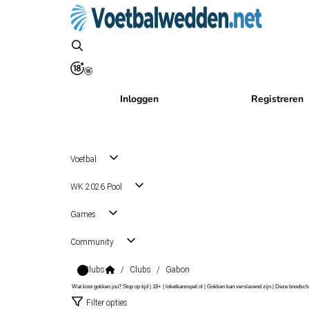
Inloggen
Registreren
Voetbal
WK 2026 Pool
Games
Community
Clubs
/
Clubs
/
Gabon
Wat kost gokken jou? Stop op tijd | 18+ | loketkansspel.nl | Gokken kan verslavend zijn | Deze boods
Filter opties