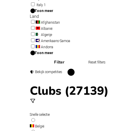
Italy 1
Toon meer
Land
Afghanistan
Albanië
Algerije
Amerikaans-Samoa
Andorra
Toon meer
Filter
Reset filters
Bekijk competities
Clubs (27139)
Snelle selectie
België