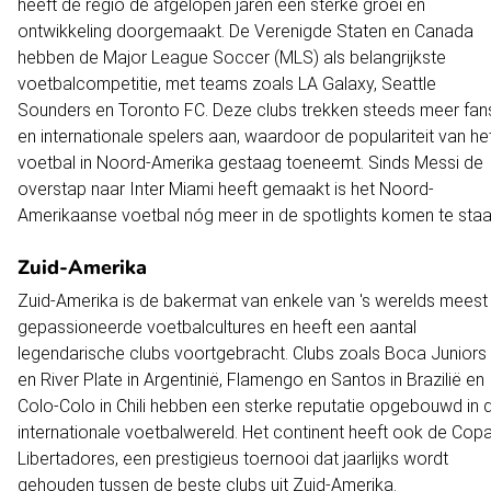
heeft de regio de afgelopen jaren een sterke groei en
ontwikkeling doorgemaakt. De Verenigde Staten en Canada
hebben de Major League Soccer (MLS) als belangrijkste
voetbalcompetitie, met teams zoals LA Galaxy, Seattle
Sounders en Toronto FC. Deze clubs trekken steeds meer fan
en internationale spelers aan, waardoor de populariteit van he
voetbal in Noord-Amerika gestaag toeneemt. Sinds Messi de
overstap naar Inter Miami heeft gemaakt is het Noord-
Amerikaanse voetbal nóg meer in de spotlights komen te staa
Zuid-Amerika
Zuid-Amerika is de bakermat van enkele van 's werelds meest
gepassioneerde voetbalcultures en heeft een aantal
legendarische clubs voortgebracht. Clubs zoals Boca Juniors
en River Plate in Argentinië, Flamengo en Santos in Brazilië en
Colo-Colo in Chili hebben een sterke reputatie opgebouwd in 
internationale voetbalwereld. Het continent heeft ook de Cop
Libertadores, een prestigieus toernooi dat jaarlijks wordt
gehouden tussen de beste clubs uit Zuid-Amerika.