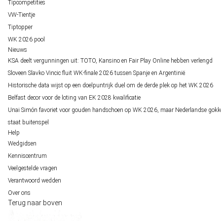
Tipcompetities
VW-Tientje
Tiptopper
WK 2026 pool
Nieuws
KSA deelt vergunningen uit: TOTO, Kansino en Fair Play Online hebben verlengd
Sloveen Slavko Vincic fluit WK-finale 2026 tussen Spanje en Argentinië
Historische data wijst op een doelpuntrijk duel om de derde plek op het WK 2026
Belfast decor voor de loting van EK 2028 kwalificatie
Unai Simón favoriet voor gouden handschoen op WK 2026, maar Nederlandse gokk
staat buitenspel
Help
Wedgidsen
Kenniscentrum
Veelgestelde vragen
Verantwoord wedden
Over ons
Terug naar boven