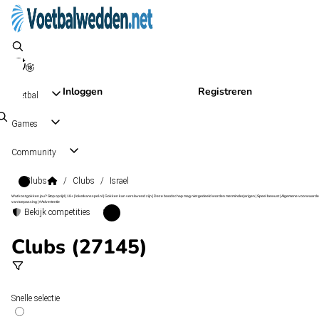
Inloggen
Registreren
Voetbal
Games
Community
Clubs
/
Clubs
/
Israel
Wat kost gokken jou? Stop op tijd | 18+ | loketkansspel.nl | Gokken kan verslavend zijn | Deze boodschap mag niet gedeeld worden met minderjarigen | Speel bewust | Algemene voorwaarde
van toepassing | #Advertentie
Bekijk competities
Clubs (27145)
Snelle selectie