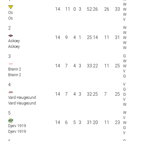
14
11
0
3
52:26
26
33
Os
Os
2
14
9
4
1
25:14
11
31
Askoey
Askoey
3
14
7
4
3
33:22
11
25
Brann 2
Brann 2
4
14
7
4
3
32:25
7
25
Vard Haugesund
Vard Haugesund
5
14
6
5
3
31:20
11
23
Djerv 1919
Djerv 1919