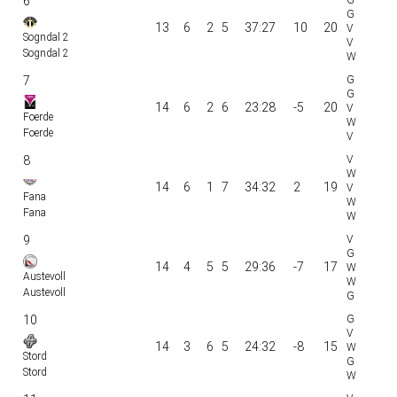
6
13
6
2
5
37:27
10
20
Sogndal 2
Sogndal 2
7
14
6
2
6
23:28
-5
20
Foerde
Foerde
8
14
6
1
7
34:32
2
19
Fana
Fana
9
14
4
5
5
29:36
-7
17
Austevoll
Austevoll
10
14
3
6
5
24:32
-8
15
Stord
Stord