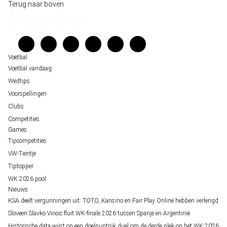
Wedgidsen
Terug naar boven
Belfast decor voor de loting van EK 2028 kwalificatie
Kenniscentrum
Unai Simón favoriet voor gouden handschoen op WK 2026, maar Nederlandse 
Veelgestelde vragen
staat buitenspel
Verantwoord wedden
Over ons
Voetbal
Voetbal vandaag
Wedtips
Voorspellingen
Clubs
Competities
Games
Tipcompetities
VW-Tientje
Tiptopper
WK 2026 pool
Nieuws
KSA deelt vergunningen uit: TOTO, Kansino en Fair Play Online hebben verlengd
Sloveen Slavko Vincic fluit WK-finale 2026 tussen Spanje en Argentinië
Historische data wijst op een doelpuntrijk duel om de derde plek op het WK 2026