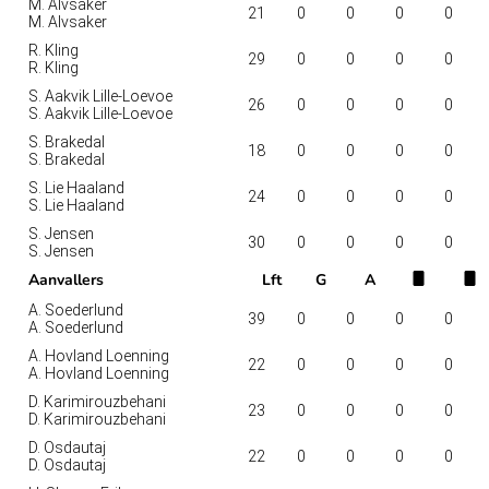
M. Alvsaker
21
0
0
0
0
M. Alvsaker
R. Kling
29
0
0
0
0
R. Kling
S. Aakvik Lille-Loevoe
26
0
0
0
0
S. Aakvik Lille-Loevoe
S. Brakedal
18
0
0
0
0
S. Brakedal
S. Lie Haaland
24
0
0
0
0
S. Lie Haaland
S. Jensen
30
0
0
0
0
S. Jensen
Aanvallers
Lft
G
A
A. Soederlund
39
0
0
0
0
A. Soederlund
A. Hovland Loenning
22
0
0
0
0
A. Hovland Loenning
D. Karimirouzbehani
23
0
0
0
0
D. Karimirouzbehani
D. Osdautaj
22
0
0
0
0
D. Osdautaj