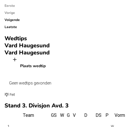
Eerste
Vorige
Volgende
Laatste
Wedtips
Vard Haugesund
Vard Haugesund
Plaats wedtip
Geen wedtips gevonden
Feit
Stand 3. Divisjon Avd. 3
Team
GS
W
G
V
D
DS
P
Vorm
1