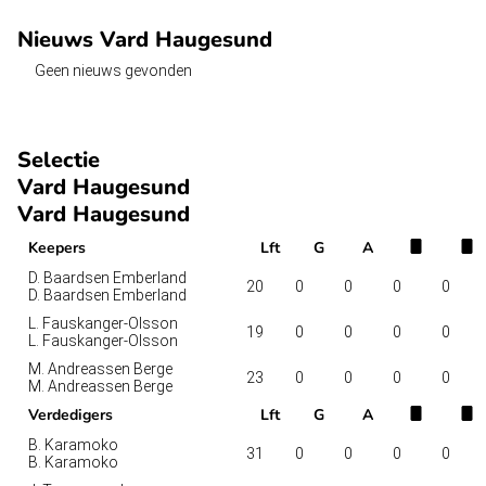
Nieuws Vard Haugesund
Geen nieuws gevonden
Selectie
Vard Haugesund
Vard Haugesund
Keepers
Lft
G
A
D. Baardsen Emberland
20
0
0
0
0
D. Baardsen Emberland
L. Fauskanger-Olsson
19
0
0
0
0
L. Fauskanger-Olsson
M. Andreassen Berge
23
0
0
0
0
M. Andreassen Berge
Verdedigers
Lft
G
A
B. Karamoko
31
0
0
0
0
B. Karamoko