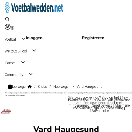
Inloggen
Registreren
Voetbal
WK 2026 Pool
Games
Community
Noorwegen
/
Clubs
/
Noorwegen
/
Vard Haugesund
Wat kost gokken jou? Stop op tijd | 18+ | loketkansspel.nl | Gokken kan verslavend zijn | Deze boodschap mag niet gedeeld worden met minderjarigen | Speel bewust | Algemene voorwaarde
van toepassing | #Advertentie
Wat kost gokken jou? Stop op tijd | 18+ |
loketkansspel.nl | Gokken kan verslavend
zijn, deel deze inhoud niet met
minderjarigen | Speel bewust | Algemene
voorwaarden zijn van toepassing |
#Advertentie
Vard Haugesund