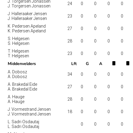
J. Torgersen Jonassen
24
0
0
0
0
J. Torgersen Jonassen
J. Halleraaker Jensen
23
0
0
0
0
J. Halleraaker Jensen
K. Pedersen Apeland
27
0
0
0
0
K. Pedersen Apeland
S. Helgesen
28
0
0
0
0
S. Helgesen
T. Helgesen
23
0
0
0
0
T. Helgesen
Middenvelders
Lft
G
A
A. Dobosz
34
0
0
0
0
A. Dobosz
A. Brakedal Eide
27
0
0
0
0
A. Brakedal Eide
A. Hauge
28
0
0
0
0
A. Hauge
J. Vormestrand Jensen
18
0
0
0
0
J. Vormestrand Jensen
L. Sadri Osdautaj
0
0
0
0
L. Sadri Osdautaj