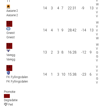
11
14
3
4
7
22:31
-9
13
Aasane 2
Aasane 2
12
14
4
1
9
28:42
-14
13
Gneist
Gneist
13
13
2
3
8
16:28
-12
9
Varegg
Varegg
14
14
1
3
10
15:38
-23
6
FK Fyllingsdalen
FK Fyllingsdalen
Promotie
Degradatie
Feit