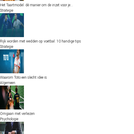
Het Taartmodel: dé manier om de inzet voor je…
Strategie
Rijk worden met wedden op voetbal: 10 handige tips
Strategie
Waarom Toto een slecht idee is
Algemeen
Omgaan met verliezen
Psychologie