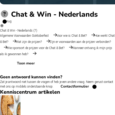
Chat & Win - Nederlands
Terug
Chat & Win - Nederlands (7)
Algemene Voorwaarden Goktoberfest
Voor wie is Chat & Bet?
Hoe werkt Chat
& Bet?
Wat zijn de prijzen?
Zijn er voorwaarden aan de prijzen verbonden?
Wie sponsort de prijzen voor de Chat & Bet?
Wanneer ontvang ik mijn prijs
als ik gewonnen heb?
Toon meer
Geen antwoord kunnen vinden?
Zat je antwoord niet tussen de vragen of heb je een andere vraag. Neem gerust contact
Contactformulier
met ons op middels onderstaande knop.
Kenniscentrum artikelen