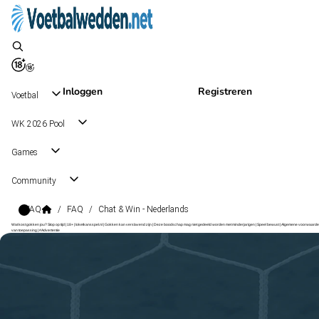
Inloggen
Registreren
Voetbal
WK 2026 Pool
Games
Community
FAQ
/
FAQ
/
Chat & Win - Nederlands
Wat kost gokken jou? Stop op tijd | 18+ | loketkansspel.nl | Gokken kan verslavend zijn | Deze boodschap mag niet gedeeld worden met minderjarigen | Speel bewust | Algemene voorwaarde
van toepassing | #Advertentie