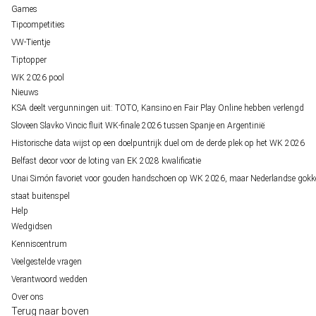
Games
Tipcompetities
VW-Tientje
Tiptopper
WK 2026 pool
Nieuws
KSA deelt vergunningen uit: TOTO, Kansino en Fair Play Online hebben verlengd
Sloveen Slavko Vincic fluit WK-finale 2026 tussen Spanje en Argentinië
Historische data wijst op een doelpuntrijk duel om de derde plek op het WK 2026
Belfast decor voor de loting van EK 2028 kwalificatie
Unai Simón favoriet voor gouden handschoen op WK 2026, maar Nederlandse gokk
staat buitenspel
Help
Wedgidsen
Kenniscentrum
Veelgestelde vragen
Verantwoord wedden
Over ons
Terug naar boven