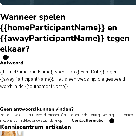
Wanneer spelen
{{homeParticipantName}} en
{{awayParticipantName}} tegen
elkaar?
Terug
Antwoord
{{homeParticipantName}} speelt op {{eventDate}} tegen
{{awayParticipantName}}. Het is een wedstrijd die gespeeld
wordt in de {{tournamentName}}.
Geen antwoord kunnen vinden?
Zat je antwoord niet tussen de vragen of heb je een andere vraag. Neem gerust contact
Contactformulier
met ons op middels onderstaande knop.
Kenniscentrum artikelen