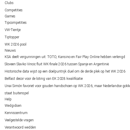
Clubs
Competities
Games
Tipcompetities
VW-Tientje
Tiptopper
WK 2026 pool
Nieuws
KSA deelt vergunningen uit: TOTO, Kansino en Fair Play Online hebben verlengd
Sloveen Slavko Vincic fluit WK-finale 2026 tussen Spanje en Argentinië
Historische data wijst op een doelpuntrijk duel om de derde plek op het WK 2026
Belfast decor voor de loting van EK 2028 kwalificatie
Unai Simón favoriet voor gouden handschoen op WK 2026, maar Nederlandse gokk
staat buitenspel
Help
Wedgidsen
Kenniscentrum
Veelgestelde vragen
Verantwoord wedden