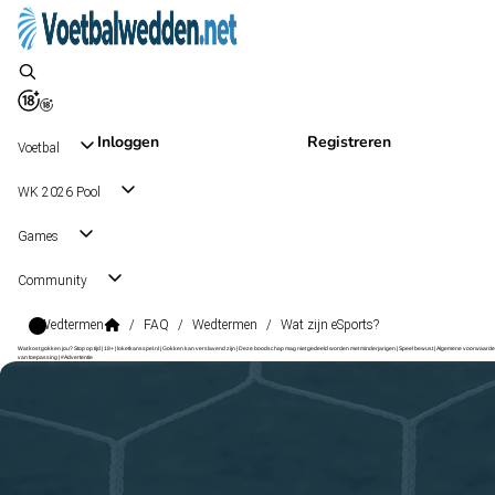
Inloggen
Registreren
Voetbal
WK 2026 Pool
Games
Community
Wedtermen
/
FAQ
/
Wedtermen
/
Wat zijn eSports?
Wat kost gokken jou? Stop op tijd | 18+ | loketkansspel.nl | Gokken kan verslavend zijn | Deze boodschap mag niet gedeeld worden met minderjarigen | Speel bewust | Algemene voorwaarde
van toepassing | #Advertentie