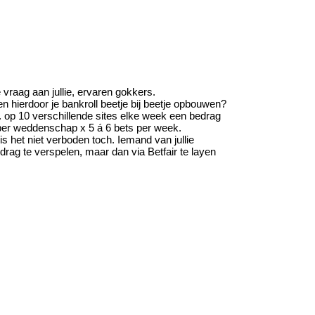
 vraag aan jullie, ervaren gokkers.
n hierdoor je bankroll beetje bij beetje opbouwen?
jv. op 10 verschillende sites elke week een bedrag
per weddenschap x 5 á 6 bets per week.
 is het niet verboden toch. Iemand van jullie
rag te verspelen, maar dan via Betfair te layen