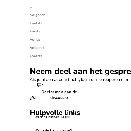
1
Volgende
Laatste
Eerste
Vorige
Volgende
Laatste
Neem deel aan het gespr
Als je al een account hebt,
login
om te reageren of
ma
Deelnemen aan de
discussie
Hulpvolle links
Wedtips binnen 24 uur
Wat is de tipcompetitie?