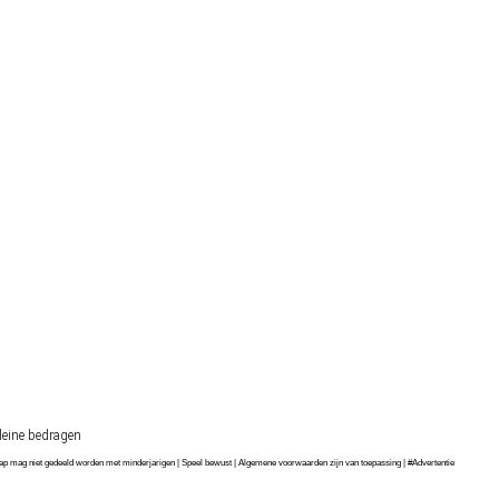
kleine bedragen
chap mag niet gedeeld worden met minderjarigen | Speel bewust | Algemene voorwaarden zijn van toepassing | #Advertentie