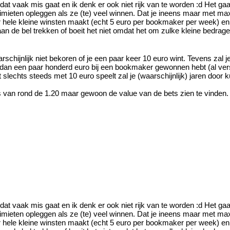
 dat vaak mis gaat en ik denk er ook niet rijk van te worden :d Het ga
limieten opleggen als ze (te) veel winnen. Dat je ineens maar met m
r hele kleine winsten maakt (echt 5 euro per bookmaker per week) en 
n de bel trekken of boeit het niet omdat het om zulke kleine bedrag
hijnlijk niet bekoren of je een paar keer 10 euro wint. Tevens zal je n
r dan een paar honderd euro bij een bookmaker gewonnen hebt (al vers
 slechts steeds met 10 euro speelt zal je (waarschijnlijk) jaren door
s van rond de 1.20 maar gewoon de value van de bets zien te vinden
 dat vaak mis gaat en ik denk er ook niet rijk van te worden :d Het ga
limieten opleggen als ze (te) veel winnen. Dat je ineens maar met m
r hele kleine winsten maakt (echt 5 euro per bookmaker per week) en 