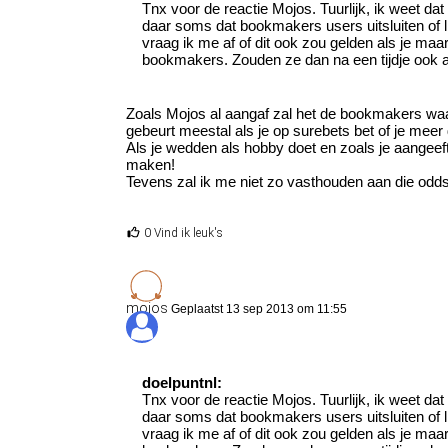
Tnx voor de reactie Mojos. Tuurlijk, ik weet dat
daar soms dat bookmakers users uitsluiten of 
vraag ik me af of dit ook zou gelden als je maa
bookmakers. Zouden ze dan na een tijdje ook aa
Zoals Mojos al aangaf zal het de bookmakers waarsc
gebeurt meestal als je op surebets bet of je mee
Als je wedden als hobby doet en zoals je aangeeft
maken!
Tevens zal ik me niet zo vasthouden aan die odd
0 Vind ik leuk's
mojos
Geplaatst 13 sep 2013 om 11:55
doelpuntnl:
Tnx voor de reactie Mojos. Tuurlijk, ik weet dat
daar soms dat bookmakers users uitsluiten of 
vraag ik me af of dit ook zou gelden als je maa