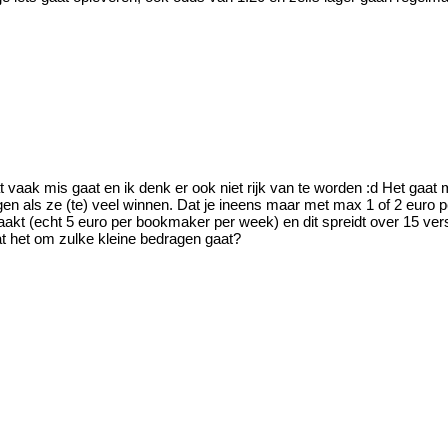
at vaak mis gaat en ik denk er ook niet rijk van te worden :d Het gaa
gen als ze (te) veel winnen. Dat je ineens maar met max 1 of 2 euro 
maakt (echt 5 euro per bookmaker per week) en dit spreidt over 15 v
dat het om zulke kleine bedragen gaat?