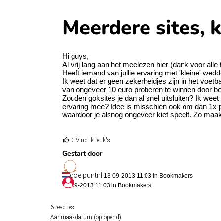
Meerdere sites, 
Hi guys,
Al vrij lang aan het meelezen hier (dank voor alle
Heeft iemand van jullie ervaring met 'kleine' wed
Ik weet dat er geen zekerheidjes zijn in het voetb
van ongeveer 10 euro proberen te winnen door be
Zouden goksites je dan al snel uitsluiten? Ik weet 
ervaring mee? Idee is misschien ook om dan 1x pe
waardoor je alsnog ongeveer kiet speelt. Zo maakt
0 Vind ik leuk's
Gestart door
doelpuntnl
13-09-2013 11:03 in
Bookmakers
13-09-2013 11:03 in
Bookmakers
6 reacties
Aanmaakdatum (oplopend)