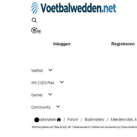
Inloggen
Registreren
Voetbal
WK 2026 Pool
Games
Community
Bookmakers
/
Forum
/
Bookmakers
/
Meerdere sites, 
Wat kost gokken jou? Stop op tijd | 18+ | loketkansspel.nl | Gokken kan verslavend zijn | Deze boods