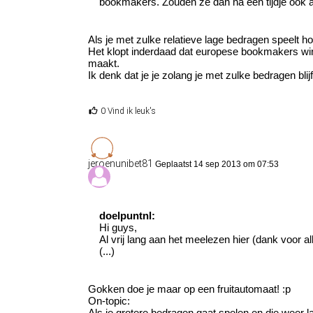
bookmakers. Zouden ze dan na een tijdje ook aa
Als je met zulke relatieve lage bedragen speelt h
Het klopt inderdaad dat europese bookmakers winne
maakt.
Ik denk dat je je zolang je met zulke bedragen bli
0 Vind ik leuk's
jeroenunibet81
Geplaatst 14 sep 2013 om 07:53
doelpuntnl:
Hi guys,
Al vrij lang aan het meelezen hier (dank voor al
(...)
Gokken doe je maar op een fruitautomaat! :p
On-topic:
Als je grotere bedragen gaat spelen en die weer lay