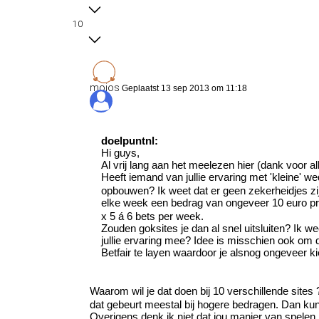
10
mojos
Geplaatst 13 sep 2013 om 11:18
doelpuntnl:
Hi guys,
Al vrij lang aan het meelezen hier (dank voor al
Heeft iemand van jullie ervaring met 'kleine'
opbouwen? Ik weet dat er geen zekerheidjes zijn 
elke week een bedrag van ongeveer 10 euro pr
x 5 á 6 bets per week.
Zouden goksites je dan al snel uitsluiten? Ik we
jullie ervaring mee? Idee is misschien ook om 
Betfair te layen waardoor je alsnog ongeveer ki
Waarom wil je dat doen bij 10 verschillende site
dat gebeurt meestal bij hogere bedragen. Dan kun
Overigens denk ik niet dat jou manier van spelen 