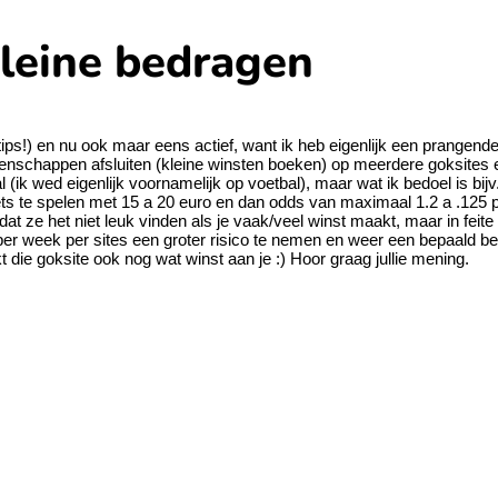
kleine bedragen
 tips!) en nu ook maar eens actief, want ik heb eigenlijk een prangende
denschappen afsluiten (kleine winsten boeken) op meerdere goksites e
al (ik wed eigenlijk voornamelijk op voetbal), maar wat ik bedoel is bi
ts te spelen met 15 a 20 euro en dan odds van maximaal 1.2 a .125 
dat ze het niet leuk vinden als je vaak/veel winst maakt, maar in feite
r week per sites een groter risico te nemen en weer een bepaald bed
 die goksite ook nog wat winst aan je :) Hoor graag jullie mening.