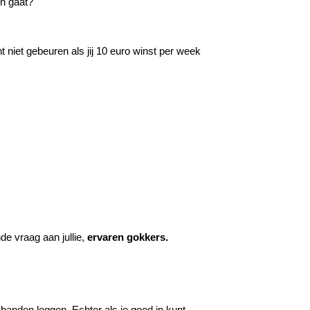
en gaat?
 niet gebeuren als jij 10 euro winst per week
de vraag aan jullie,
ervaren gokkers.
n banden leggen. Echter als je goed in kunt