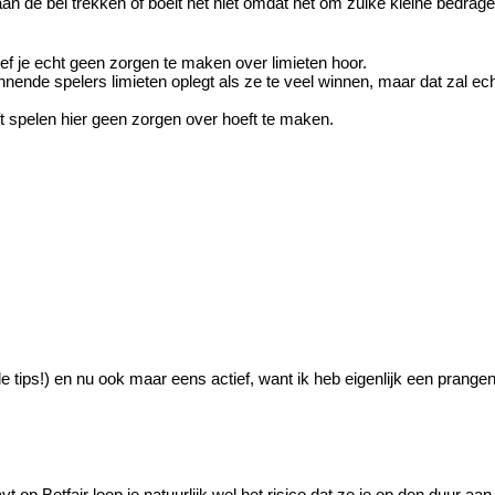
n de bel trekken of boeit het niet omdat het om zulke kleine bedrag
oef je echt geen zorgen te maken over limieten hoor.
nde spelers limieten oplegt als ze te veel winnen, maar dat zal echt
jft spelen hier geen zorgen over hoeft te maken.
le tips!) en nu ook maar eens actief, want ik heb eigenlijk een prangen
t op Betfair loop je natuurlijk wel het risico dat ze je op den duur aa