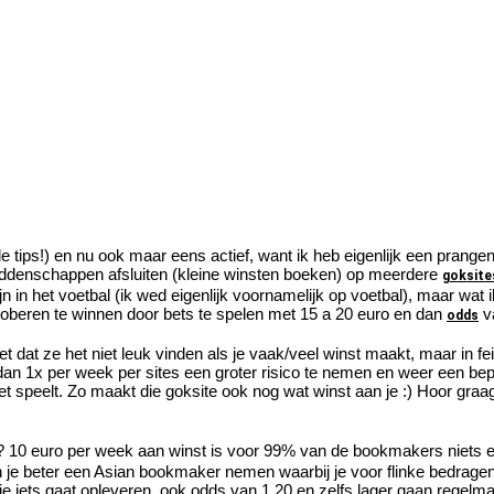
le tips!) en nu ook maar eens actief, want ik heb eigenlijk een prange
 weddenschappen afsluiten (kleine winsten boeken) op meerdere
goksite
in het voetbal (ik wed eigenlijk voornamelijk op voetbal), maar wat ik
oberen te winnen door bets te spelen met 15 a 20 euro en dan
v
odds
et dat ze het niet leuk vinden als je vaak/veel winst maakt, maar in f
dan 1x per week per sites een groter risico te nemen en weer een be
et speelt. Zo maakt die goksite ook nog wat winst aan je :) Hoor graag
s ? 10 euro per week aan winst is voor 99% van de bookmakers niets 
 je beter een Asian bookmaker nemen waarbij je voor flinke bedragen
je iets gaat opleveren, ook odds van 1.20 en zelfs lager gaan regelma