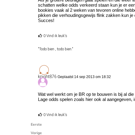
schatten welke odds verkeerd staan kun je er een 
bookies vaak al 2 weken van tevoren online hebben
pikken die verhoudingsgewijs flink zakken kun je 
Succes!
0 Vind ik leuk's
"Todo bien , todo bien."
knight876
Geplaatst 14 sep 2013 om 18:32
Wat wel werkt om je BR op te bouwen is bij al di
Lage odds spelen zoals hier ook al aangegeven, i
0 Vind ik leuk's
Eerste
Vorige