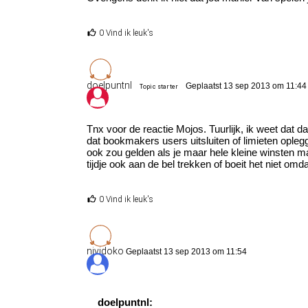
0 Vind ik leuk's
doelpuntnl
Geplaatst 13 sep 2013 om 11:44
Topic starter
Tnx voor de reactie Mojos. Tuurlijk, ik weet dat d
dat bookmakers users uitsluiten of limieten opleg
ook zou gelden als je maar hele kleine winsten 
tijdje ook aan de bel trekken of boeit het niet om
0 Vind ik leuk's
nividoko
Geplaatst 13 sep 2013 om 11:54
doelpuntnl: