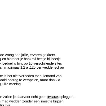
nde vraag aan jullie, ervaren gokkers.
en hierdoor je bankroll beetje bij beetje
s
 bedoel is bijv. op 10 verschillende sites
an maximaal 1.2 a .125 per weddenschap
eite is het niet verboden toch. Iemand van
paald bedrag te verspelen, maar dan via
 jullie mening.
en zullen je daarvoor echt geen
opleggen,
limieten
 mag wedden zonder een limiet te krijgen.
tig mis.