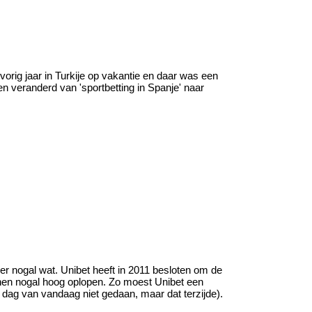
orig jaar in Turkije op vakantie en daar was een
n veranderd van 'sportbetting in Spanje' naar
er nogal wat. Unibet heeft in 2011 besloten om de
nen nogal hoog oplopen. Zo moest Unibet een
e dag van vandaag niet gedaan, maar dat terzijde).