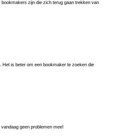
r bookmakers zijn die zich terug gaan trekken van
n. Het is beter om een bookmaker te zoeken die
 van vandaag geen problemen mee!