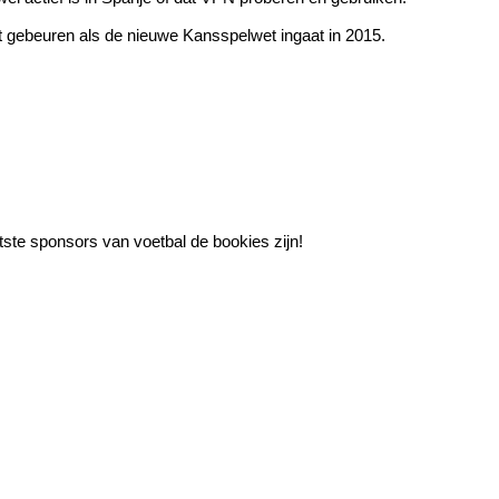
t gebeuren als de nieuwe Kansspelwet ingaat in 2015.
otste sponsors van voetbal de bookies zijn!