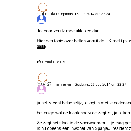
multimaker
Geplaatst 16 dec 2014 om 22:24
Ja, daar zou ik mee uitkijken dan.
Hier een topic over betten vanuit de UK met tips 
/
3055
0 Vind ik leuk's
jose127
Geplaatst 16 dec 2014 om 22:27
Topic starter
ja het is echt belachelijk, je logt in met je nederl
het enige wat de klantenservice zegt is , ja ik kan
Ze zegt het staat in de voorwaarden.....je mag ge
ik nu opeens een inwoner van Spanje....resident zo