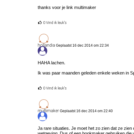
thanks voor je link multimaker
0 Vind ik leuk's
hollandia
Geplaatst 16 dec 2014 om 22:34
HAHA lachen.
Ik was paar maanden geleden enkele weken in Sp
0 Vind ik leuk's
multimaker
Geplaatst 16 dec 2014 om 22:40
Ja rare situaties. Je moet het zo zien dat ze zie
wetgeving. Dus of een bookmaker gebruiken die we