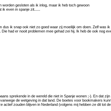
n worden gesloten als ik inlog, maar ik heb toch gewoon
 even in spanje zit......
dus ik snap ook niet zo goed waar zij moeilijk om doen. Zelf was ik v
. Die had er nooit problemen mee gehad zei hij. Ik heb de ook nog eve
ns sprekende in de wereld die niet in Spanje wonen ;-). En dat zijn 
rs vanwege de wetgeving in dat land. De boetes voor bookmakers kun
ze actief zouden blijven in Nederland (volgens mij hebben ze dit tot d