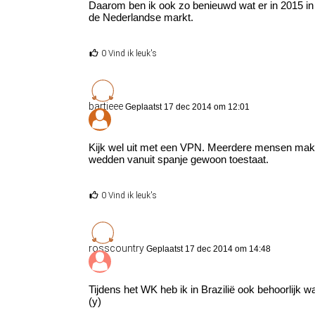
Daarom ben ik ook zo benieuwd wat er in 2015 in 
de Nederlandse markt.
0 Vind ik leuk's
bartieee
Geplaatst 17 dec 2014 om 12:01
Kijk wel uit met een VPN. Meerdere mensen maken 
wedden vanuit spanje gewoon toestaat.
0 Vind ik leuk's
rosscountry
Geplaatst 17 dec 2014 om 14:48
Tijdens het WK heb ik in Brazilië ook behoorlijk
(y)