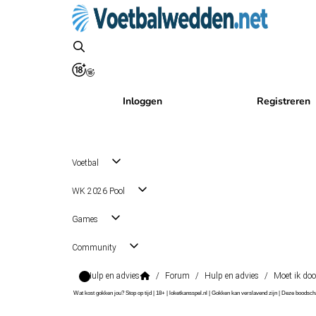
Inloggen
Registreren
Voetbal
WK 2026 Pool
Games
Community
Hulp en advies
/
Forum
/
Hulp en advies
/
Moet ik do
Wat kost gokken jou? Stop op tijd | 18+ | loketkansspel.nl | Gokken kan verslavend zijn | Deze boods