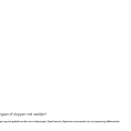
orgaan of stoppen met wedden?
chap mag niet gedeeld worden met minderjarigen | Speel bewust | Algemene voorwaarden zijn van toepassing | #Advertentie