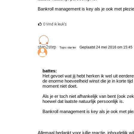
Bankroll management is key als je ook met plezier w
0 Vind ik leuk's
step2step
Geplaatst 24 mei 2016 om 15:45
Topic starter
battes:
Het gevoel wat jij hebt herken ik wel uit eerd
de enorme hoeveelheid winst die je in korte tijd 
moment niet doet.
Als je er toch niet afhankelijk van bent (ook 
hoewel dat laatste natuurlijk persoonlijk is.
Bankroll management is key als je ook met plezie
Allemaal bedankt voor jullie reactie, inhoudelijk