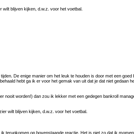
ilt blijven kijken, d.w.z. voor het voetbal.
ere tijden. De enige manier om het leuk te houden is door met een go
behaald hebt ga ik er voor het gemak van uit dat je dat niet gedaan heb
zeker nooit worden!) dan zou ik lekker met een gedegen bankroll mana
r wilt blijven kijken, d.w.z. voor het voetbal.
 wil ik terugkomen op bovenstaande reactie. Het is niet zo dat ik mom