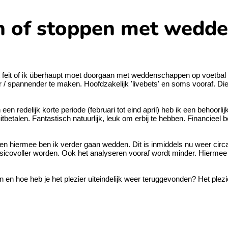
n of stoppen met wedd
t feit of ik überhaupt moet doorgaan met weddenschappen op voetbal 
er / spannender te maken. Hoofdzakelijk 'livebets' en soms vooraf. Die
In een redelijk korte periode (februari tot eind april) heb ik een beh
itbetalen. Fantastisch natuurlijk, leuk om erbij te hebben. Financieel b
en hiermee ben ik verder gaan wedden. Dit is inmiddels nu weer circa
sicovoller worden. Ook het analyseren vooraf wordt minder. Hiermee w
ierin en hoe heb je het plezier uiteindelijk weer teruggevonden? Het ple