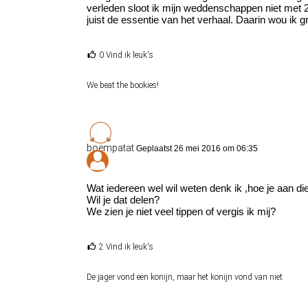
verleden sloot ik mijn weddenschappen niet met 2-,
juist de essentie van het verhaal. Daarin wou ik g
0 Vind ik leuk's
We beat the bookies!
boempatat
Geplaatst 26 mei 2016 om 06:35
Wat iedereen wel wil weten denk ik ,hoe je aan di
Wil je dat delen?
We zien je niet veel tippen of vergis ik mij?
2 Vind ik leuk's
De jager vond een konijn, maar het konijn vond van niet