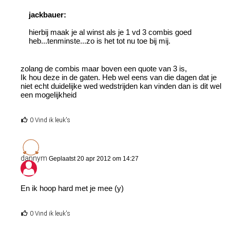
jackbauer:
hierbij maak je al winst als je 1 vd 3 combis goed
heb...tenminste...zo is het tot nu toe bij mij.
zolang de combis maar boven een quote van 3 is,
Ik hou deze in de gaten. Heb wel eens van die dagen dat je
niet echt duidelijke wed wedstrijden kan vinden dan is dit wel
een mogelijkheid
0 Vind ik leuk's
dannym
Geplaatst 20 apr 2012 om 14:27
En ik hoop hard met je mee (y)
0 Vind ik leuk's