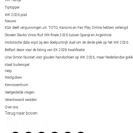
VW-Tientje
Tiptopper
WK 2026 pool
Nieuws
KSA deelt vergunningen uit: TOTO, Kansino en Fair Play Online hebben verlengd
Sloveen Slavko Vincic fluit WK-finale 2026 tussen Spanje en Argentinië
Historische data wijst op een doelpuntrijk duel om de derde plek op het WK 2026
Belfast decor voor de loting van EK 2028 kwalificatie
Unai Simón favoriet voor gouden handschoen op WK 2026, maar Nederlandse gokk
staat buitenspel
Help
Wedgidsen
Kenniscentrum
Veelgestelde vragen
Verantwoord wedden
Over ons
Terug naar boven