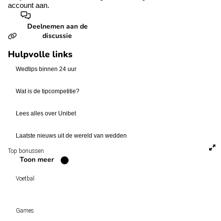
account aan.
Deelnemen aan de
discussie
Hulpvolle links
Wedtips binnen 24 uur
Wat is de tipcompetitie?
Lees alles over Unibet
Laatste nieuws uit de wereld van wedden
Top bonussen
Toon meer
Voetbal
Voetbal vandaag
Games
Wedtips