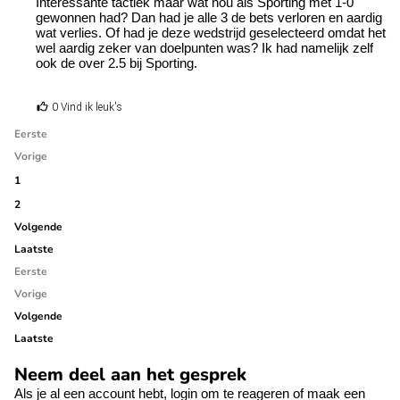
Interessante tactiek maar wat nou als Sporting met 1-0
gewonnen had? Dan had je alle 3 de bets verloren en aardig
wat verlies. Of had je deze wedstrijd geselecteerd omdat het
wel aardig zeker van doelpunten was? Ik had namelijk zelf
ook de over 2.5 bij Sporting.
0 Vind ik leuk's
Eerste
Vorige
1
2
Volgende
Laatste
Eerste
Vorige
Volgende
Laatste
Neem deel aan het gesprek
Als je al een account hebt,
login
om te reageren of
maak een