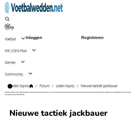
Inloggen
Registreren
Voetbal
WK 2026 Pool
Games
Community
Leden topics
/
Forum
/
Leden topics
/
Nieuwe tactiek jackbauer
Wat kost gokken jou? Stop op tijd | 18+ | loketkansspel.nl | Gokken kan verslavend zijn | Deze boodschap mag niet gedeeld worden met minderjarigen | Speel bewust | Algemene voorwaarde
van toepassing | #Advertentie
Nieuwe tactiek jackbauer