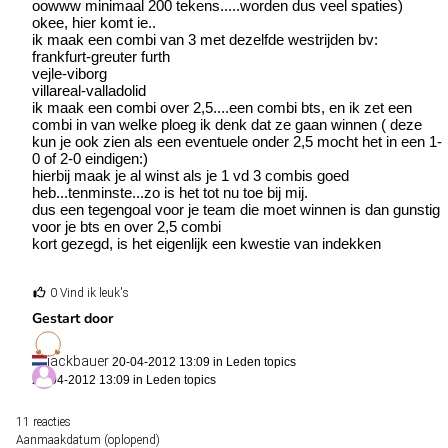
oowww minimaal 200 tekens.....worden dus veel spaties)
okee, hier komt ie..
ik maak een combi van 3 met dezelfde westrijden bv:
frankfurt-greuter furth
vejle-viborg
villareal-valladolid
ik maak een combi over 2,5....een combi bts, en ik zet een
combi in van welke ploeg ik denk dat ze gaan winnen ( deze
kun je ook zien als een eventuele onder 2,5 mocht het in een 1-
0 of 2-0 eindigen:)
hierbij maak je al winst als je 1 vd 3 combis goed
heb...tenminste...zo is het tot nu toe bij mij.
dus een tegengoal voor je team die moet winnen is dan gunstig
voor je bts en over 2,5 combi
kort gezegd, is het eigenlijk een kwestie van indekken
0 Vind ik leuk's
Gestart door
jackbauer
20-04-2012 13:09 in
Leden topics
20-04-2012 13:09 in
Leden topics
11 reacties
Aanmaakdatum (oplopend)