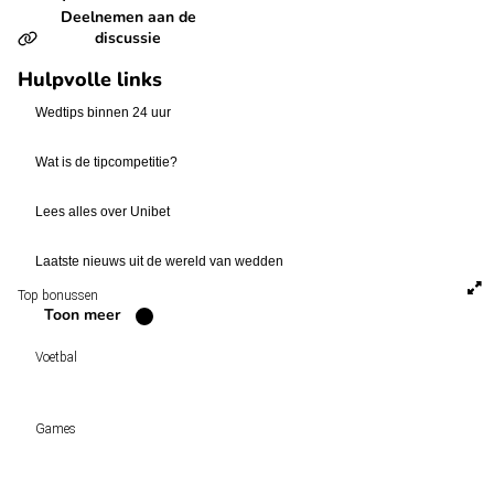
Deelnemen aan de
discussie
Hulpvolle links
Wedtips binnen 24 uur
Wat is de tipcompetitie?
Lees alles over Unibet
Laatste nieuws uit de wereld van wedden
Top bonussen
Toon meer
Voetbal
Voetbal vandaag
Games
Wedtips
Voorspellingen
Tipcompetities
Clubs