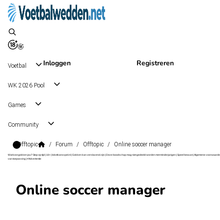
Inloggen
Registreren
Voetbal
WK 2026 Pool
Games
Community
Offtopic
/
Forum
/
Offtopic
/
Online soccer manager
Wat kost gokken jou? Stop op tijd | 18+ | loketkansspel.nl | Gokken kan verslavend zijn | Deze boodschap mag niet gedeeld worden met minderjarigen | Speel bewust | Algemene voorwaarde
van toepassing | #Advertentie
Online soccer manager