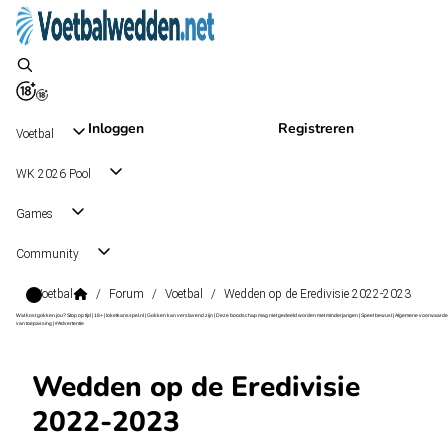
Inloggen
Registreren
Voetbal
WK 2026 Pool
Games
Community
Voetbal
/
Forum
/
Voetbal
/
Wedden op de Eredivisie 2022-2023
Wat kost gokken jou? Stop op tijd | 18+ | loketkansspel.nl | Gokken kan verslavend zijn | Deze boodschap mag niet gedeeld worden met minderjarigen | Speel bewust | Algemene voorwaarde
van toepassing | #Advertentie
Wedden op de Eredivisie
2022-2023