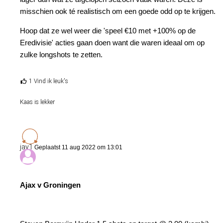
interessante longshot kunnen zijn, als ze wederom
misschien ook té realistisch om een goede odd op te krijgen.
hoger zitten dan de gezamenlijke odds van Pinnacle.
Hoop dat ze wel weer die 'speel €10 met +100% op de
Eredivisie' acties gaan doen want die waren ideaal om op
zulke longshots te zetten.
1 Vind ik leuk's
Kaas is lekker
jay1
Geplaatst 11 aug 2022 om 13:01
4 'zekerheidjes' (Utrecht, Feyenoord, Ajax, Twente)
Excelsior op het eigen kunstgras tegen Vitesse, een
Ajax v Groningen
team wat voorlopig een schim is van vorig seizoen
Emmen en Volendam ook thuis op kunstgras
Sparta in principe minder kwaliteit dan AZ, maar de