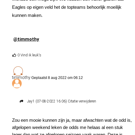
Eagles op eigen veld het de topteams behoorlijk moeilijk
kunnen maken.
@timmothy
0 Vind ik leuk's
timmothy
Geplaatst 8 aug 2022 om 06:12
Jay1
(07-08-2022 16:06)
Citatie verwijderen
Bingoal biedt weer elke week specials aan voor de
Zou een mooie kunnen zijn ja, maar afwachten wat de odd is,
totale speelronde. Voor komend weekend (ronde 2) z
afgelopen weekend leken de odds me helaas al een stuk
Alle thuisteams winnen of spelen gelijk wel een
lager dan wat ze afgelopen seizoen vaak waren. Deze is