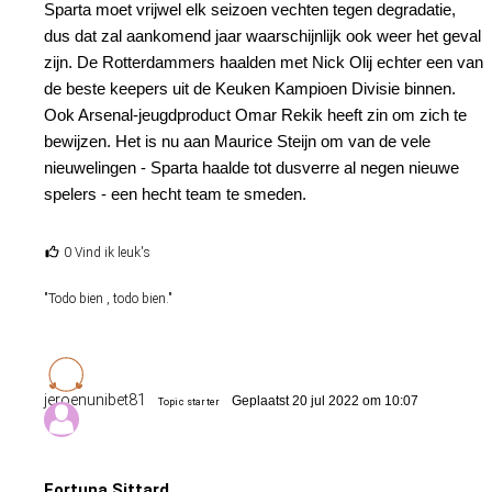
Sparta moet vrijwel elk seizoen vechten tegen degradatie,
dus dat zal aankomend jaar waarschijnlijk ook weer het geval
zijn. De Rotterdammers haalden met Nick Olij echter een van
de beste keepers uit de Keuken Kampioen Divisie binnen.
Ook Arsenal-jeugdproduct Omar Rekik heeft zin om zich te
bewijzen. Het is nu aan Maurice Steijn om van de vele
nieuwelingen - Sparta haalde tot dusverre al negen nieuwe
spelers - een hecht team te smeden.
0 Vind ik leuk's
"Todo bien , todo bien."
jeroenunibet81
Geplaatst 20 jul 2022 om 10:07
Topic starter
Fortuna Sittard