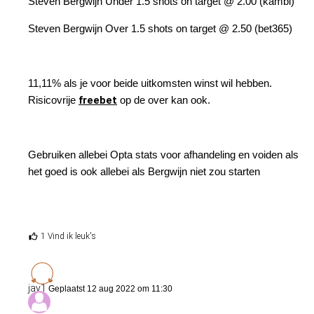
Steven Bergwijn Under 1.5 shots on target @ 2.00 (kambi)
laatste moet op donderdag hopelijk nog wel diep g
om zich te kwalificeren tegen Dundee.
Steven Bergwijn Over 1.5 shots on target @ 2.50 (bet365)
GAE tegen PSV is uiteraard de lastigste. Maar voor
PSV zijn de Europese wedstrijden nu ook het
11,11% als je voor beide uitkomsten winst wil hebben.
belangrijkste. Op 16/17 augustus spelen ze sowies
Risicovrije
freebet
op de over kan ook.
weer, wat het resultaat tegen Monaco ook moge zijn
We hebben ook vaker gezien dat Eagles op eigen
veld het de topteams behoorlijk moeilijk kunnen
Gebruiken allebei Opta stats voor afhandeling en voiden als
maken.
het goed is ook allebei als Bergwijn niet zou starten
@timmothy
1 Vind ik leuk's
jay1
Geplaatst 12 aug 2022 om 11:30