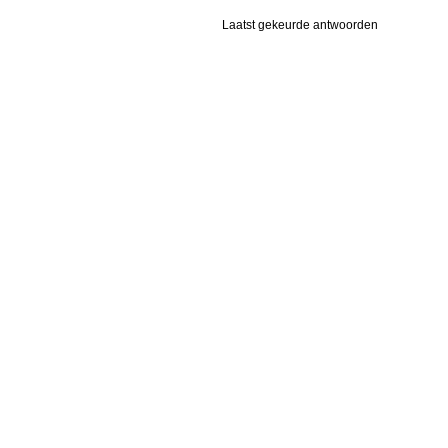
Laatst gekeurde antwoorden