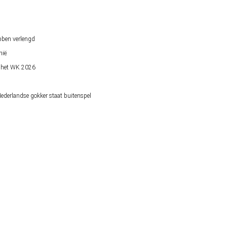
bben verlengd
nië
op het WK 2026
derlandse gokker staat buitenspel