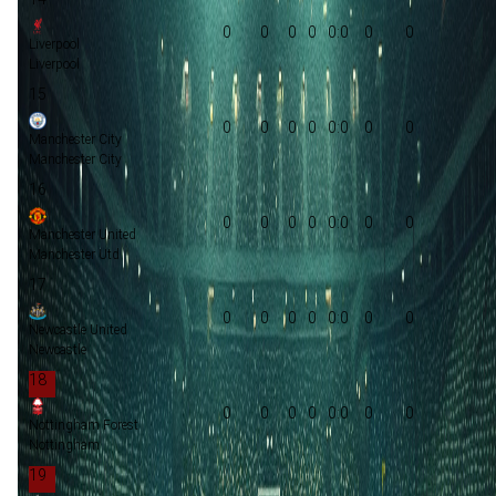
0
0
0
0
0:0
0
0
Liverpool
Liverpool
15
0
0
0
0
0:0
0
0
Manchester City
Manchester City
16
0
0
0
0
0:0
0
0
Manchester United
Manchester Utd
17
0
0
0
0
0:0
0
0
Newcastle United
Newcastle
18
0
0
0
0
0:0
0
0
Nottingham Forest
Nottingham
19