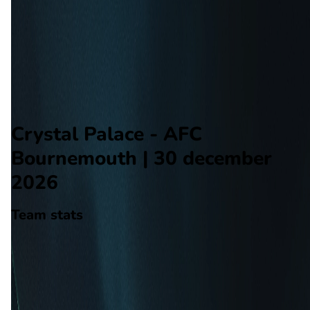
AFC Bournemouth
Alle wedstrijden
Crystal Palace - AFC Bournemouth
Opstellingen
Voorspelling
Voorbeschouwing
Crystal Palace - AFC
Bournemouth | 30 december
2026
Team stats
Crystal Palace
Crystal Palace
-
AFC Bournemouth
Bournemouth