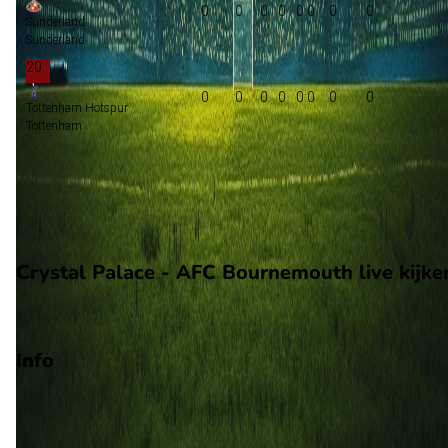
0
0
0
0
0:0
0
0
Sunderland
Sunderland
20
0
0
0
0
0:0
0
0
Tottenham Hotspur
Tottenham
Groepsfase Champions League
Groepsfase Europa League
Degradatie
Crystal Palace - AFC Bournemouth live kijke
Viaplay
Info
Op 30 december 2026 gaat Crystal Palace de strijd aan met
AFC Bournemouth. De wedstrijd wordt afgetrapt om 20:00 en
wordt gespeeld in de Premier League.