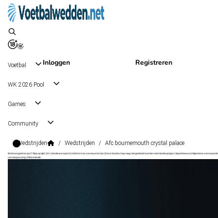
Inloggen
Registreren
Voetbal
WK 2026 Pool
Games
Community
Wedstrijden
/
Wedstrijden
/
Afc bournemouth crystal palace
Wat kost gokken jou? Stop op tijd | 18+ | loketkansspel.nl | Gokken kan verslavend zijn | Deze boodschap mag niet gedeeld worden met minderjarigen | Speel bewust | Algemene voorwaarde
van toepassing | #Advertentie
Premier League
, Engeland
Crystal Palace
Premier League
, Engeland
30 dec 20:00