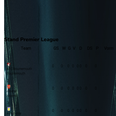
0
aantal goals
0
gewonnen
0
verloren
vorm
Stand Premier League
Team
GS
W
G
V
D
DS
P
Vorm
1
0
0
0
0
0:0
0
0
AFC Bournemouth
Bournemouth
2
0
0
0
0
0:0
0
0
Arsenal
Arsenal
3
0
0
0
0
0:0
0
0
Aston Villa