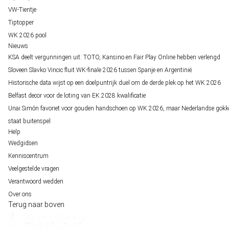
VW-Tientje
Tiptopper
WK 2026 pool
Nieuws
KSA deelt vergunningen uit: TOTO, Kansino en Fair Play Online hebben verlengd
Sloveen Slavko Vincic fluit WK-finale 2026 tussen Spanje en Argentinië
Historische data wijst op een doelpuntrijk duel om de derde plek op het WK 2026
Belfast decor voor de loting van EK 2028 kwalificatie
Unai Simón favoriet voor gouden handschoen op WK 2026, maar Nederlandse gokk
staat buitenspel
Help
Wedgidsen
Kenniscentrum
Veelgestelde vragen
Verantwoord wedden
Over ons
Terug naar boven