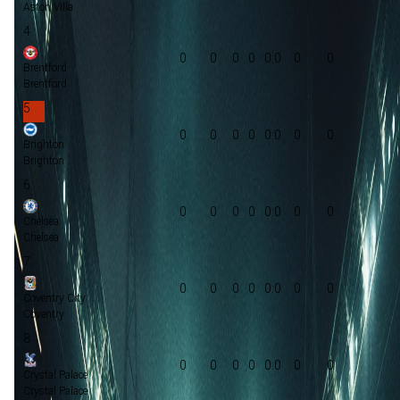
Aston Villa
4
0
0
0
0
0:0
0
0
Brentford
Brentford
5
0
0
0
0
0:0
0
0
Brighton
Brighton
6
0
0
0
0
0:0
0
0
Chelsea
Chelsea
7
0
0
0
0
0:0
0
0
Coventry City
Coventry
8
0
0
0
0
0:0
0
0
Crystal Palace
Crystal Palace