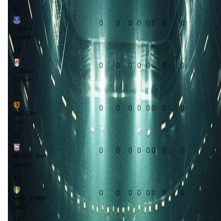
9
0
0
0
0
0:0
0
0
Everton
Everton
10
0
0
0
0
0:0
0
0
Fulham
Fulham
11
0
0
0
0
0:0
0
0
Hull City
Hull
12
0
0
0
0
0:0
0
0
Ipswich Town
Ipswich
13
0
0
0
0
0:0
0
0
Leeds United
Leeds
14