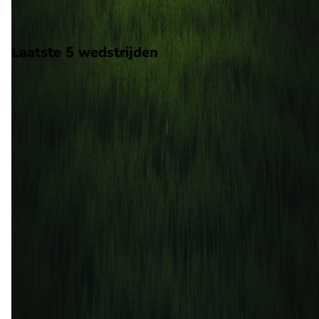
Stadion: Selhurst Park
Scheidsrechter: Onbekend
Laatste 5 wedstrijden
H2H
Crystal Palace
AFC Bournemouth
3 mei
2026
AFC Bournemouth
Crystal Palace
3
0
18 okt
2025
Crystal Palace
AFC Bournemouth
3
3
19 apr
2025
Crystal Palace