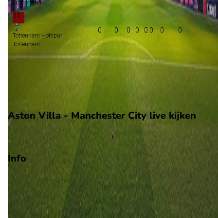
Sunderland
20
0
0
0
0
0:0
0
0
Tottenham Hotspur
Tottenham
Groepsfase Champions League
Groepsfase Europa League
Degradatie
Aston Villa - Manchester City live kijken
Viaplay
Info
Op 24 oktober 2026 gaat Aston Villa de strijd aan met
Manchester City. De wedstrijd wordt afgetrapt om 14:00 en
wordt gespeeld in de Premier League.
Stadion: Villa Park