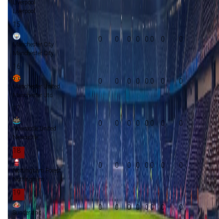
Liverpool
Liverpool
15
0
0
0
0
0:0
0
0
Manchester City
Manchester City
16
0
0
0
0
0:0
0
0
Manchester United
Manchester Utd
17
0
0
0
0
0:0
0
0
Newcastle United
Newcastle
18
0
0
0
0
0:0
0
0
Nottingham Forest
Nottingham
19
0
0
0
0
0:0
0
0
Sunderland