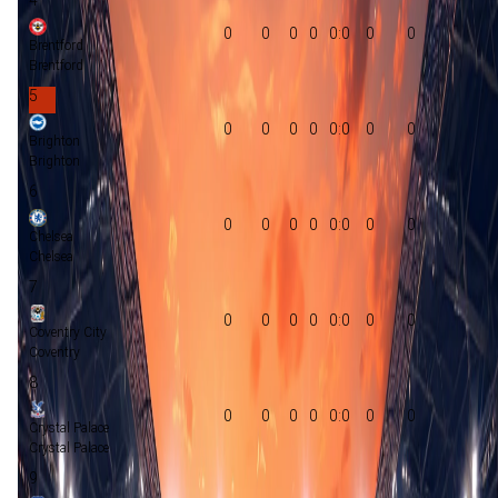
0
0
0
0
0:0
0
0
Brentford
Brentford
5
0
0
0
0
0:0
0
0
Brighton
Brighton
6
0
0
0
0
0:0
0
0
Chelsea
Chelsea
7
0
0
0
0
0:0
0
0
Coventry City
Coventry
8
0
0
0
0
0:0
0
0
Crystal Palace
Crystal Palace
9