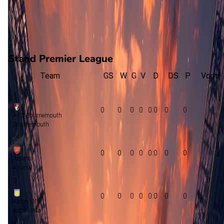
0
gewonnen
0
verloren
vorm
Stand Premier League
Team
GS
W
G
V
D
DS
P
Vorm
1
0
0
0
0
0:0
0
0
AFC Bournemouth
Bournemouth
2
0
0
0
0
0:0
0
0
Arsenal
Arsenal
3
0
0
0
0
0:0
0
0
Aston Villa
Aston Villa
4