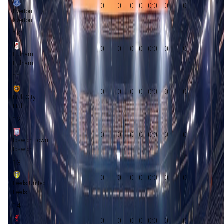
0
0
0
0
0:0
0
0
Everton
Everton
10
0
0
0
0
0:0
0
0
Fulham
Fulham
11
0
0
0
0
0:0
0
0
Hull City
Hull
12
0
0
0
0
0:0
0
0
Ipswich Town
Ipswich
13
0
0
0
0
0:0
0
0
Leeds United
Leeds
14
0
0
0
0
0:0
0
0