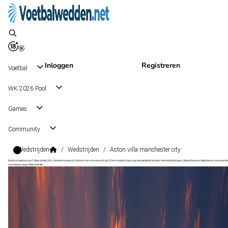
Inloggen
Registreren
Voetbal
WK 2026 Pool
Games
Community
Wedstrijden
/
Wedstrijden
/
Aston villa manchester city
Wat kost gokken jou? Stop op tijd | 18+ | loketkansspel.nl | Gokken kan verslavend zijn | Deze boodschap mag niet gedeeld worden met minderjarigen | Speel bewust | Algemene voorwaarde
van toepassing | #Advertentie
Premier League
, Engeland
Aston Villa
Premier League
, Engeland
24 okt 14:00