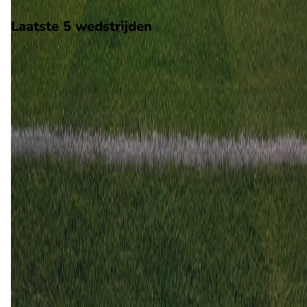
Scheidsrechter: Onbekend
Laatste 5 wedstrijden
H2H
Aston Villa
Manchester City
24 mei
2026
Manchester City
Aston Villa
1
2
26 okt
2025
Aston Villa
Manchester City
1
0
22 apr
2025
Manchester City
Aston Villa