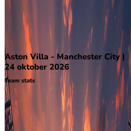
Manchester City
Alle wedstrijden
Aston Villa - Manchester City
Opstellingen
Voorspelling
Voorbeschouwing
Aston Villa - Manchester City |
24 oktober 2026
Team stats
Aston Villa
Aston Villa
-
Manchester City
Manchester City
0
aantal goals