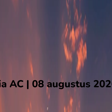
ia AC | 08 augustus 20