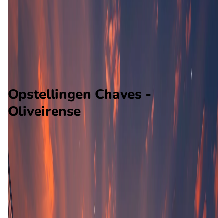
Oliveirense
Alle wedstrijden
Chaves - Oliveirense
Opstellingen
Voorspelling
Voorbeschouwing
Opstellingen Chaves -
Oliveirense
Chaves
Oliveirense