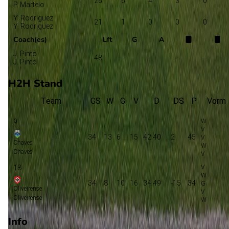
26
6
4
3
0
P. Martelo
Y. Rodriguez
21
1
0
0
0
Y. Rodriguez
Coach(es)
Lft
G
A
J. Pinto
48
-
-
-
-
J. Pinto
H2H Stand
Team
GS
W
G
V
D
DS
P
Vorm
9
34
13
6
15
42:40
2
45
Chaves
Chaves
18
34
8
10
16
34:49
-15
34
Oliveirense
Oliveirense
Info