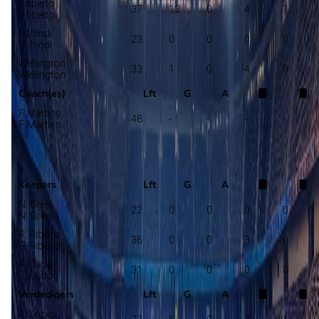
Roberto
37
12
0
4
1
Roberto
Ushindi
23
0
0
0
0
Ushindi
Wellington
33
1
0
4
0
Wellington
Coach(es)
Lft
G
A
F. Martins
48
-
-
-
-
F. Martins
Oliveirense
Selectie
Keepers
Lft
G
A
N. Greis
22
0
0
0
0
N. Greis
R. Ribeiro
36
0
0
3
0
R. Ribeiro
R. Dabo
31
0
0
0
0
R. Dabo
Verdedigers
Lft
G
A
A. Lopes