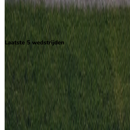
Op 27 april 2026 gaat Chaves de strijd aan met Oliveirense. D
wedstrijd wordt afgetrapt om 17:00 en wordt gespeeld in de
Segunda Liga.
Stadion: Onbekend
Scheidsrechter: Onbekend
Laatste 5 wedstrijden
H2H
Chaves
Oliveirense
27 apr
2026
Chaves
Oliveirense
2
1
12 dec
2025
Oliveirense
Chaves
2
3