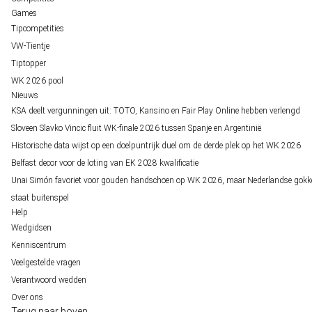
Games
Tipcompetities
VW-Tientje
Tiptopper
WK 2026 pool
Nieuws
KSA deelt vergunningen uit: TOTO, Kansino en Fair Play Online hebben verlengd
Sloveen Slavko Vincic fluit WK-finale 2026 tussen Spanje en Argentinië
Historische data wijst op een doelpuntrijk duel om de derde plek op het WK 2026
Belfast decor voor de loting van EK 2028 kwalificatie
Unai Simón favoriet voor gouden handschoen op WK 2026, maar Nederlandse gokk
staat buitenspel
Help
Wedgidsen
Kenniscentrum
Veelgestelde vragen
Verantwoord wedden
Over ons
Terug naar boven