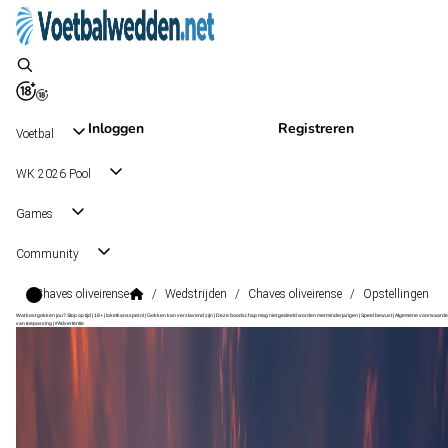
Inloggen
Registreren
Voetbal
WK 2026 Pool
Games
Community
Chaves oliveirense
/
Wedstrijden
/
Chaves oliveirense
/
Opstellingen
Wat kost gokken jou? Stop op tijd | 18+ | loketkansspel.nl | Gokken kan verslavend zijn | Deze boodschap mag niet gedeeld worden met minderjarigen | Speel bewust | Algemene voorwaarde
van toepassing | #Advertentie
Liga Portugal 2
, Portugal
Chaves
Liga Portugal 2
, Portugal
2 - 1