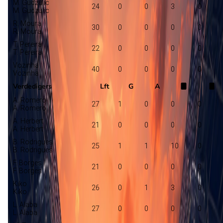
M. Gudzulic
24
0
0
3
0
M. Gudzulic
R. Moura
30
0
0
0
0
R. Moura
T. Pereira
22
0
0
0
0
T. Pereira
Vozinha
40
0
0
0
0
Vozinha
Verdedigers
Lft
G
A
A. Romero
27
1
0
0
0
A. Romero
A. Herbert
21
0
0
0
0
A. Herbert
B. Rodrigues
25
1
1
10
0
B. Rodrigues
F. Borges
21
0
0
0
0
F. Borges
Kiko
26
0
1
3
0
Kiko
L. Alaba
27
0
0
0
0
L. Alaba