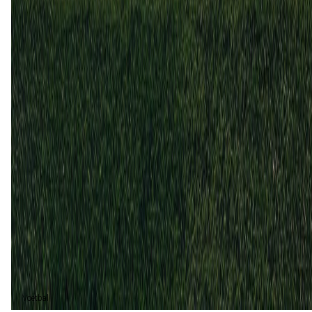
15 mrt
2025
Chaves
Oliveirense
4
0
26 okt
2024
Oliveirense
Chaves
0
3
7 mrt
2021
Oliveirense
Chaves
0
1
Chaves (5)
100%
Voetbal