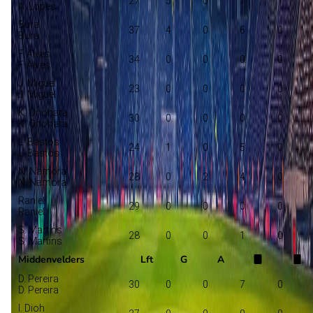
27
5
0
7
1
A. Lopes
Bura
37
4
0
6
0
Bura
F. Alves
34
0
0
0
0
F. Alves
J. Miguel
23
0
0
0
0
J. Miguel
K. Onohara
30
0
0
0
0
K. Onohara
L. Bastos
24
1
0
5
0
L. Bastos
N. Namora
28
0
2
4
0
N. Namora
Raniel
29
0
0
0
0
Raniel
S. Martins
28
0
0
1
0
S. Martins
Middenvelders
Lft
G
A
D. Pereira
30
0
0
7
0
D. Pereira
I. Dioh