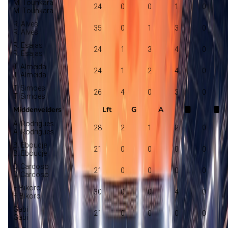
M. Tounkara
24
0
0
1
0
M. Tounkara
R. Alves
35
0
1
3
0
R. Alves
R. Esajas
24
1
3
4
0
R. Esajas
T. Almeida
24
1
2
4
0
T. Almeida
T. Simoes
26
4
0
3
0
T. Simoes
Middenvelders
Lft
G
A
A. Rodrigues
28
2
1
2
0
A. Rodrigues
B. Eboudje
21
0
0
0
0
B. Eboudje
D. Cardoso
21
0
0
0
0
D. Cardoso
F. Bikoro
30
0
0
4
0
F. Bikoro
Gabi
21
0
0
0
0
Gabi