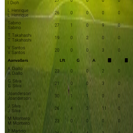
27
0
0
0
0
I. Dioh
L. Henrique
26
0
0
0
0
L. Henrique
Sabino
27
1
0
9
0
Sabino
T. Takahashi
19
0
2
0
0
T. Takahashi
V. Santos
20
0
0
3
0
V. Santos
Aanvallers
Lft
G
A
A. Diallo
23
0
0
2
0
A. Diallo
G. Silva
21
0
0
3
0
G. Silva
Joanderson
30
1
1
0
0
Joanderson
J. Silva
26
4
3
11
0
J. Silva
M. Monteiro
23
0
0
0
0
M. Monteiro
P. Martelo