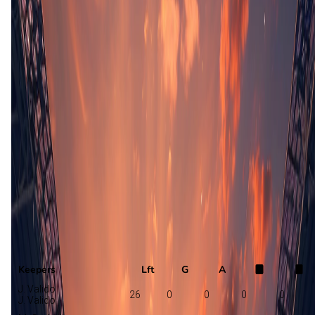
Opstelling nog niet bekend
Oliveirense
Chaves
Selectie
Keepers
Lft
G
A
J. Valido
26
0
0
0
0
J. Valido