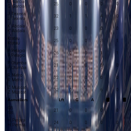
G. Garcia
25
0
0
0
0
G. Garcia
J. Teixeira
32
1
1
4
0
J. Teixeira
K. Abdala
23
0
0
0
0
K. Abdala
Ktatau
25
0
0
3
1
Ktatau
P. Pelagio
26
0
0
1
1
P. Pelagio
P. Otumba
21
0
0
0
0
P. Otumba
R. Melro
22
0
0
0
0
R. Melro
Z. Muscat
32
0
1
6
0
Z. Muscat
Aanvallers
Lft
G
A
GB
21
0
0
0
0
GB
H. Pereira
24
0
0
0
0
H. Pereira