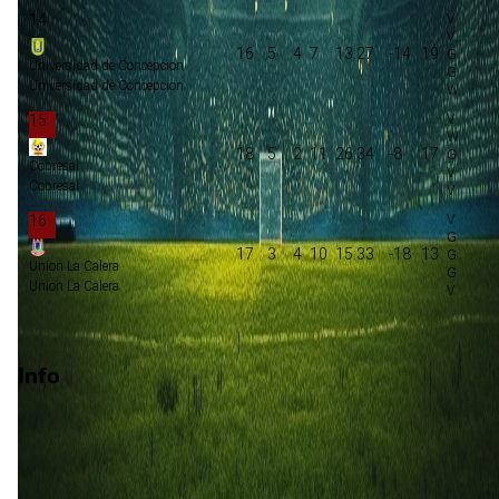
14
16
5
4
7
13:27
-14
19
Universidad de Concepcion
Universidad de Concepcion
15
18
5
2
11
26:34
-8
17
Cobresal
Cobresal
16
17
3
4
10
15:33
-18
13
Union La Calera
Union La Calera
Degradatie
Info
Op 22 november 2026 gaat Coquimbo Unido de strijd aan me
Everton CD. De wedstrijd wordt afgetrapt om 21:00 en wordt
gespeeld in de Primera Division.
Stadion: Onbekend