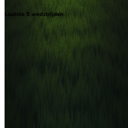
Scheidsrechter: Onbekend
Laatste 5 wedstrijden
H2H
Coquimbo Unido
Everton CD
22 mei
2026
Everton CD
Coquimbo Unido
1
1
17 aug
2025
Coquimbo Unido
Everton CD
2
1
15 mrt
2025
Everton CD