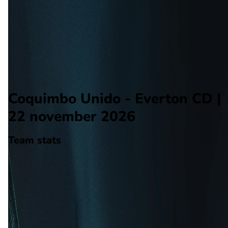
Everton CD
Alle wedstrijden
Coquimbo Unido - Everton CD
Opstellingen
Voorspelling
Voorbeschouwing
Coquimbo Unido - Everton CD |
22 november 2026
Team stats
Coquimbo Unido
Coquimbo Unido
-
Everton CD
Everton CD
24
aantal goals