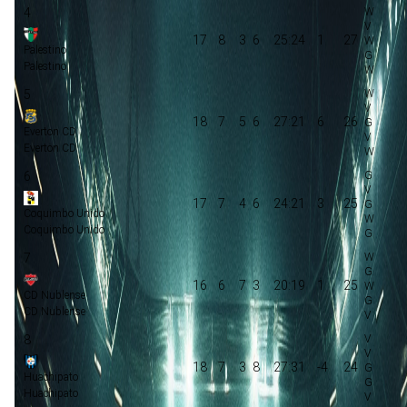
4
17
8
3
6
25:24
1
27
Palestino
Palestino
5
18
7
5
6
27:21
6
26
Everton CD
Everton CD
6
17
7
4
6
24:21
3
25
Coquimbo Unido
Coquimbo Unido
7
16
6
7
3
20:19
1
25
CD Nublense
CD Nublense
8
18
7
3
8
27:31
-4
24
Huachipato
Huachipato