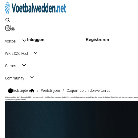
Inloggen
Registreren
Voetbal
WK 2026 Pool
Games
Community
Wedstrijden
/
Wedstrijden
/
Coquimbo unido everton cd
Wat kost gokken jou? Stop op tijd | 18+ | loketkansspel.nl | Gokken kan verslavend zijn | Deze boodschap mag niet gedeeld worden met minderjarigen | Speel bewust | Algemene voorwaarde
van toepassing | #Advertentie
Primera Division
, Chili
Coquimbo Unido
Primera Division
, Chili
22 nov 21:00