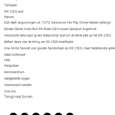
Tiptopper
WK 2026 pool
Nieuws
KSA deelt vergunningen uit: TOTO, Kansino en Fair Play Online hebben verlengd
Sloveen Slavko Vincic fluit WK-finale 2026 tussen Spanje en Argentinië
Historische data wijst op een doelpuntrijk duel om de derde plek op het WK 2026
Belfast decor voor de loting van EK 2028 kwalificatie
Unai Simón favoriet voor gouden handschoen op WK 2026, maar Nederlandse gokk
staat buitenspel
Help
Wedgidsen
Kenniscentrum
Veelgestelde vragen
Verantwoord wedden
Over ons
Terug naar boven