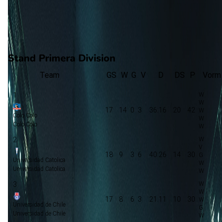
7
gewonnen
6
verloren
vorm
Stand Primera Division
Team
GS
W
G
V
D
DS
P
Vorm
1
17
14
0
3
36:16
20
42
Colo Colo
Colo Colo
2
18
9
3
6
40:26
14
30
Universidad Catolica
Universidad Catolica
3
17
8
6
3
21:11
10
30
Universidad de Chile
Universidad de Chile