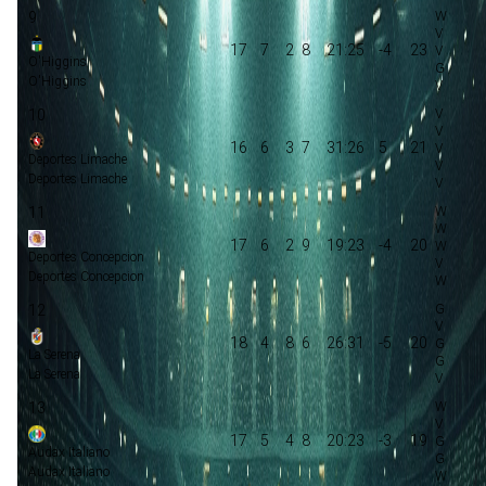
9
17
7
2
8
21:25
-4
23
O'Higgins
O'Higgins
10
16
6
3
7
31:26
5
21
Deportes Limache
Deportes Limache
11
17
6
2
9
19:23
-4
20
Deportes Concepcion
Deportes Concepcion
12
18
4
8
6
26:31
-5
20
La Serena
La Serena
13
17
5
4
8
20:23
-3
19
Audax Italiano
Audax Italiano