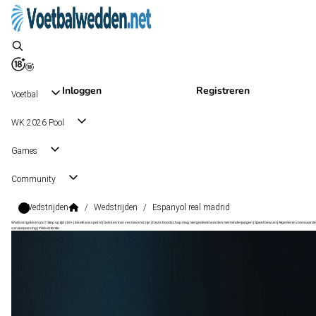
Inloggen
Registreren
Voetbal
WK 2026 Pool
Games
Community
Wedstrijden
/
Wedstrijden
/
Espanyol real madrid
Wat kost gokken jou? Stop op tijd | 18+ | loketkansspel.nl | Gokken kan verslavend zijn | Deze boodschap mag niet gedeeld worden met minderjarigen | Speel bewust | Algemene voorwaarde
van toepassing | #Advertentie
LaLiga
, Spanje
Espanyol
LaLiga
, Spanje
22 aug 19:30