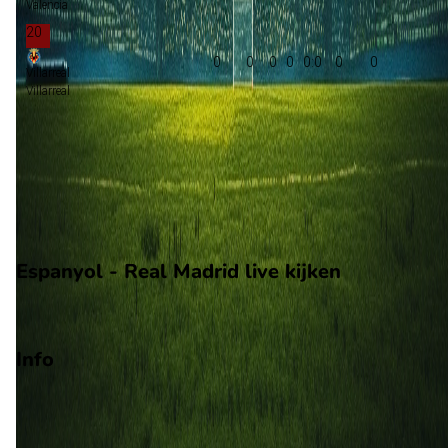
Valencia
20
0
0
0
0
0:0
0
0
Villarreal
Villarreal
Groepsfase Champions League
Groepsfase Europa League
Play-offs voorronde Europa Conference League
Degradatie
Espanyol - Real Madrid live kijken
Ziggo Sport
Info
Op 22 augustus 2026 gaat Espanyol de strijd aan met Real
Madrid. De wedstrijd wordt afgetrapt om 19:30 en wordt
gespeeld in de LaLiga.