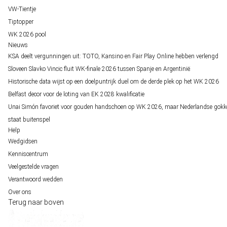
VW-Tientje
Tiptopper
WK 2026 pool
Nieuws
KSA deelt vergunningen uit: TOTO, Kansino en Fair Play Online hebben verlengd
Sloveen Slavko Vincic fluit WK-finale 2026 tussen Spanje en Argentinië
Historische data wijst op een doelpuntrijk duel om de derde plek op het WK 2026
Belfast decor voor de loting van EK 2028 kwalificatie
Unai Simón favoriet voor gouden handschoen op WK 2026, maar Nederlandse gokk
staat buitenspel
Help
Wedgidsen
Kenniscentrum
Veelgestelde vragen
Verantwoord wedden
Over ons
Terug naar boven