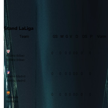
0
gewonnen
0
verloren
vorm
Stand LaLiga
Team
GS
W
G
V
D
DS
P
Vorm
1
0
0
0
0
0:0
0
0
Athletic Bilbao
Athletic Bilbao
2
0
0
0
0
0:0
0
0
Atletico Madrid
Atletico Madrid
3
0
0
0
0
0:0
0
0
Barcelona
Barcelona
4