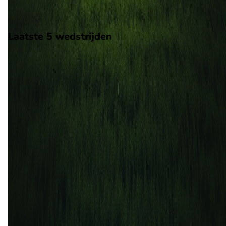
Stadion: RCDE Stadium
Scheidsrechter: Onbekend
Laatste 5 wedstrijden
H2H
Espanyol
Real Madrid
3 mei
2026
Espanyol
Real Madrid
0
2
20 sep
2025
Real Madrid
Espanyol
2
0
1 feb
2025
Espanyol