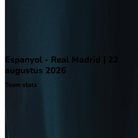
Real Madrid
Alle wedstrijden
Espanyol - Real Madrid
Opstellingen
Voorspelling
Voorbeschouwing
Espanyol - Real Madrid | 22
augustus 2026
Team stats
Espanyol
Espanyol
-
Real Madrid
Real Madrid
0
aantal goals