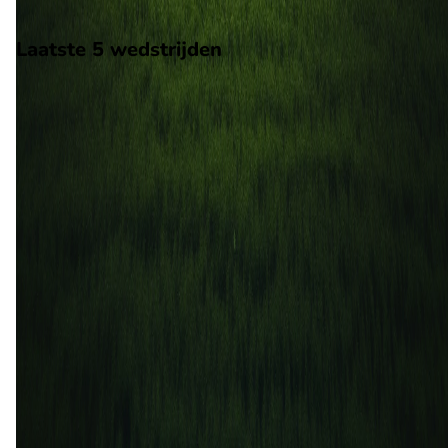
Scheidsrechter: Onbekend
Laatste 5 wedstrijden
H2H
Everton CD
Universidad Catolica
1 jul
2026
Universidad Catolica
Everton CD
2
1
24 jun
2026
Everton CD
Universidad Catolica
1
3
14 mrt
2026
Universidad Catolica