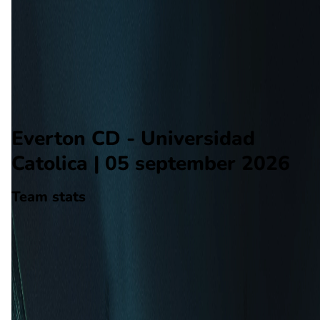
Universidad Catolica
Alle wedstrijden
Everton CD - Universidad Catolica
Opstellingen
Voorspelling
Voorbeschouwing
Everton CD - Universidad
Catolica | 05 september 2026
Team stats
Everton CD
Everton CD
-
Universidad Catolica
Universidad Catolica
23
aantal goals