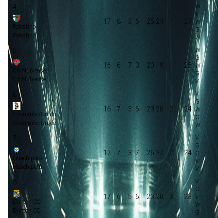
4
17
8
3
6
25:24
1
27
Palestino
Palestino
5
16
6
7
3
20:19
1
25
CD Nublense
CD Nublense
6
16
7
3
6
23:20
3
24
Coquimbo Unido
Coquimbo Unido
7
17
7
3
7
26:27
-1
24
Huachipato
Huachipato
8
17
6
5
6
23:20
3
23
Everton CD
Everton CD