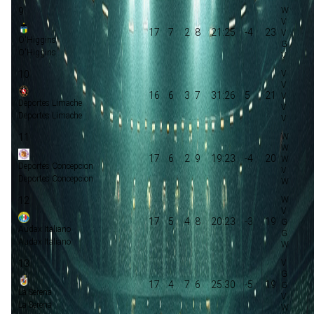
9
17
7
2
8
21:25
-4
23
O'Higgins
O'Higgins
10
16
6
3
7
31:26
5
21
Deportes Limache
Deportes Limache
11
17
6
2
9
19:23
-4
20
Deportes Concepcion
Deportes Concepcion
12
17
5
4
8
20:23
-3
19
Audax Italiano
Audax Italiano
13
17
4
7
6
25:30
-5
19
La Serena
La Serena