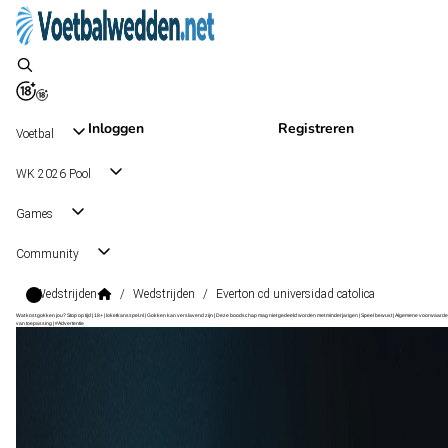
Inloggen
Registreren
Voetbal
WK 2026 Pool
Games
Community
Wedstrijden
/
Wedstrijden
/
Everton cd universidad catolica
Wat kost gokken jou? Stop op tijd | 18+ | loketkansspel.nl | Gokken kan verslavend zijn | Deze boodschap mag niet gedeeld worden met minderjarigen | Speel bewust | Algemene voorwaarde
van toepassing | #Advertentie
Primera Division
, Chili
Everton CD
Primera Division
, Chili
5 sep 21:30