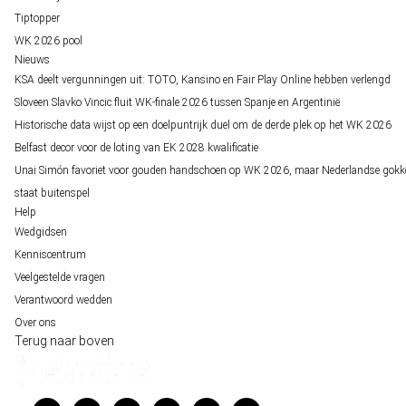
Tiptopper
WK 2026 pool
Nieuws
KSA deelt vergunningen uit: TOTO, Kansino en Fair Play Online hebben verlengd
Sloveen Slavko Vincic fluit WK-finale 2026 tussen Spanje en Argentinië
Historische data wijst op een doelpuntrijk duel om de derde plek op het WK 2026
Belfast decor voor de loting van EK 2028 kwalificatie
Unai Simón favoriet voor gouden handschoen op WK 2026, maar Nederlandse gokk
staat buitenspel
Help
Wedgidsen
Kenniscentrum
Veelgestelde vragen
Verantwoord wedden
Over ons
Terug naar boven