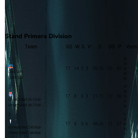
6
gewonnen
6
verloren
vorm
Stand Primera Division
Team
GS
W
G
V
D
DS
P
Vorm
1
17
14
0
3
36:16
20
42
Colo Colo
Colo Colo
2
17
8
6
3
21:11
10
30
Universidad de Chile
Universidad de Chile
3
17
8
3
6
38:26
12
27
Universidad Catolica
Universidad Catolica