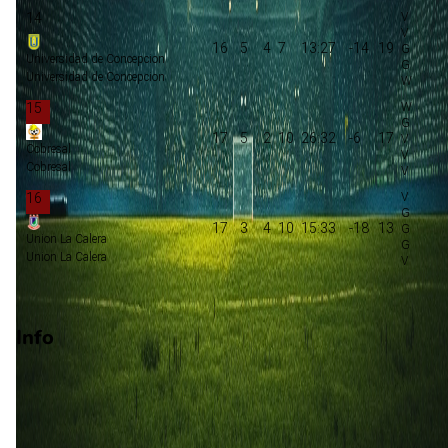
14
16
5
4
7
13:27
-14
19
Universidad de Concepcion
Universidad de Concepcion
15
17
5
2
10
26:32
-6
17
Cobresal
Cobresal
16
17
3
4
10
15:33
-18
13
Union La Calera
Union La Calera
Degradatie
Info
Op 5 september 2026 gaat Everton CD de strijd aan met
Universidad Catolica. De wedstrijd wordt afgetrapt om 21:30 
wordt gespeeld in de Primera Division.
Stadion: Onbekend