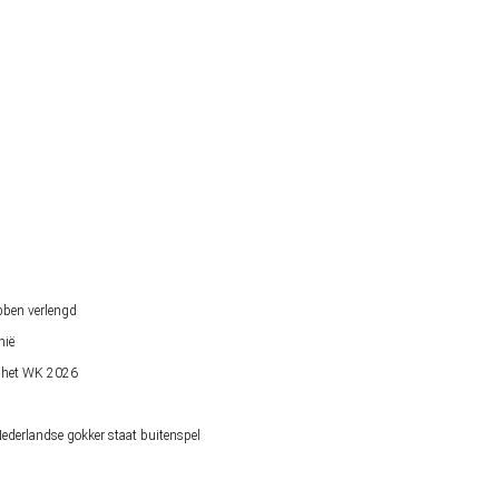
bben verlengd
nië
op het WK 2026
derlandse gokker staat buitenspel