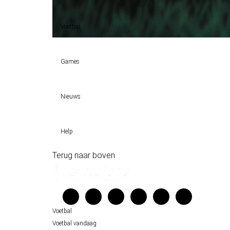
FC Twente (3)
60%
Voetbal
Voetbal vandaag
Games
Wedtips
Voorspellingen
Tipcompetities
Clubs
Nieuws
VW-Tientje
Competities
Tiptopper
KSA deelt vergunningen uit: TOTO, Kansino en Fair Play Onli
WK 2026 pool
Help
Sloveen Slavko Vincic fluit WK-finale 2026 tussen Spanje en Ar
Historische data wijst op een doelpuntrijk duel om de derde p
Terug naar boven
Wedgidsen
Belfast decor voor de loting van EK 2028 kwalificatie
Kenniscentrum
Unai Simón favoriet voor gouden handschoen op WK 2026, maa
Veelgestelde vragen
Verantwoord wedden
Voetbal
Over ons
Voetbal vandaag