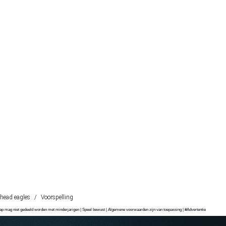
ahead eagles
/
Voorspelling
chap mag niet gedeeld worden met minderjarigen | Speel bewust | Algemene voorwaarden zijn van toepassing | #Advertentie