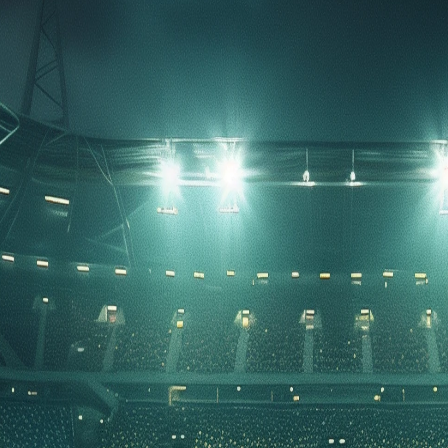
jd aan met FC Twente. De wedstrijd wordt afgetrapt om 19:00 en