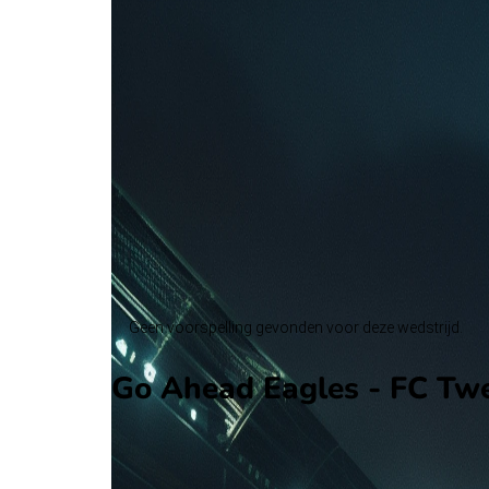
Go Ahead Eagles
Eredivisie
, Nederland
5 dec 19:00
FC Twente
Alle wedstrijden
Go Ahead Eagles - FC Twente
Opstellingen
Voorspelling
Voorbeschouwing
Geen voorspelling gevonden voor deze wedstrijd.
Go Ahead Eagles - FC Twen
ESPN