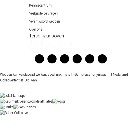
Kenniscentrum
Veelgestelde vragen
Verantwoord wedden
Over ons
Terug naar boven
Wedden kan verslavend werken, speel met mate |
| Gamblersanonymous.nl
| Nederland
Gokadvertenties
Uit
Aan