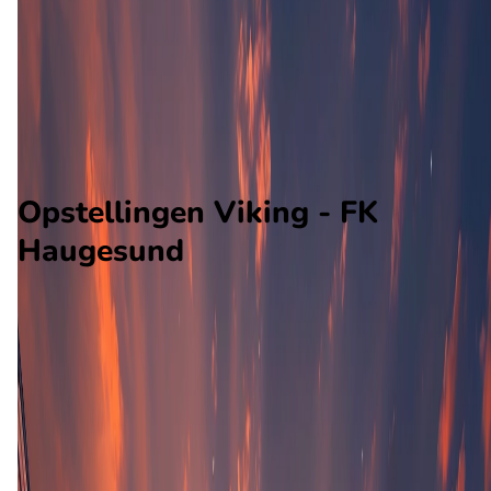
FK Haugesund
Alle wedstrijden
Viking - FK Haugesund
Opstellingen
Voorspelling
Voorbeschouwing
Opstellingen Viking - FK
Haugesund
Viking
FK Haugesund