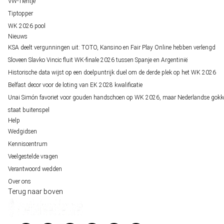
VW-Tientje
Tiptopper
WK 2026 pool
Nieuws
KSA deelt vergunningen uit: TOTO, Kansino en Fair Play Online hebben verlengd
Sloveen Slavko Vincic fluit WK-finale 2026 tussen Spanje en Argentinië
Historische data wijst op een doelpuntrijk duel om de derde plek op het WK 2026
Belfast decor voor de loting van EK 2028 kwalificatie
Unai Simón favoriet voor gouden handschoen op WK 2026, maar Nederlandse gokk
staat buitenspel
Help
Wedgidsen
Kenniscentrum
Veelgestelde vragen
Verantwoord wedden
Over ons
Terug naar boven