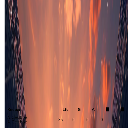
Opstelling nog niet bekend
FK Haugesund
Viking
Selectie
Keepers
Lft
G
A
A. Oestboe
35
0
0
0
0
A. Oestboe