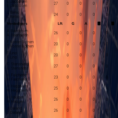
E. Jacobsen
27
0
0
0
0
E. Jacobsen
L. Belko
24
0
0
0
0
L. Belko
Verdedigers
Lft
G
A
A. Baertelsen
26
0
0
0
0
A. Baertelsen
F. Voster Botnen
20
0
0
0
0
F. Voster Botnen
F. Lino
20
0
0
0
0
F. Lino
G. Stensness
27
0
0
0
0
G. Stensness
H. Falchener
23
0
0
0
0
H. Falchener
H. Heggheim
25
0
0
0
0
H. Heggheim
H. Haugen
26
0
0
0
0
H. Haugen
J. Daland
26
0
0
0
0
J. Daland