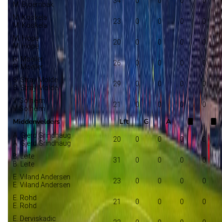
34
0
0
0
0
M. Bjoernbak
M. Koskela
23
0
0
0
0
M. Koskela
M. Hope
20
0
0
0
0
M. Hope
R. Moeller
26
0
0
0
0
R. Moeller
S. Stray Molde
29
0
0
0
0
S. Stray Molde
V. Solheim
21
0
0
0
0
V. Solheim
Middenvelders
Lft
G
A
A. Gjerd Grindhaug
20
0
0
0
0
A. Gjerd Grindhaug
B. Leite
31
0
0
0
0
B. Leite
E. Viland Andersen
23
0
0
0
0
E. Viland Andersen
E. Rohd
21
0
0
0
0
E. Rohd
E. Derviskadic