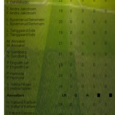
22
0
0
0
0
E. Derviskadic
F. Andre Jakobsen
19
0
0
0
0
F. Andre Jakobsen
L. Bjoernerud Remmem
20
0
0
0
0
L. Bjoernerud Remmem
L. Tanggaard Eide
19
0
0
0
0
L. Tanggaard Eide
M. Alvsaker
21
0
0
0
0
M. Alvsaker
N. Sandberg
31
0
0
0
0
N. Sandberg
P. Engseth Lie
19
0
0
0
0
P. Engseth Lie
P. Hannola
24
0
0
0
0
P. Hannola
S. Heltne Nilsen
34
0
0
0
0
S. Heltne Nilsen
Aanvallers
Lft
G
A
H. Vatland Karlsen
24
0
0
0
0
H. Vatland Karlsen
I. Petcho Camara