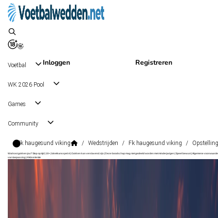
Inloggen
Registreren
Voetbal
WK 2026 Pool
Games
Community
Fk haugesund viking
/
Wedstrijden
/
Fk haugesund viking
/
Opstellin
Wat kost gokken jou? Stop op tijd | 18+ | loketkansspel.nl | Gokken kan verslavend zijn | Deze boodschap mag niet gedeeld worden met minderjarigen | Speel bewust | Algemene voorwaarde
van toepassing | #Advertentie
Club Friendlies
, Internationaal
Viking
Club Friendlies
, Internationaal
3 - 0