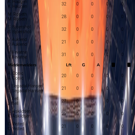
K. Haugen
32
0
0
0
0
K. Haugen
M. Roseth
28
0
0
0
0
M. Roseth
S. Bjoershol
32
0
0
0
0
S. Bjoershol
V. Auklend
21
0
0
0
0
V. Auklend
V. Vevatne
31
0
0
0
0
V. Vevatne
Middenvelders
Lft
G
A
A. Cosic
20
0
0
0
0
A. Cosic
J. Segadal Hansen
21
0
0
0
0
J. Segadal Hansen
J. Bell
27
0
0
0
0
J. Bell
K. Askildsen
25
0
0
0
0
K. Askildsen
O. Visted
21
0
0
0
0
O. Visted