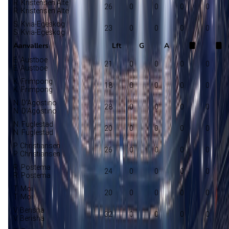
R. Kristensen Alte
26
0
0
0
0
R. Kristensen Alte
S. Kvia-Egeskog
23
0
0
0
0
S. Kvia-Egeskog
Aanvallers
Lft
G
A
E. Austboe
21
0
0
0
0
E. Austboe
K. Frimpong
18
0
0
0
0
K. Frimpong
N. D'Agostino
28
0
0
0
0
N. D'Agostino
N. Fuglestad
20
0
0
0
0
N. Fuglestad
P. Christiansen
26
0
0
0
0
P. Christiansen
R. Postema
24
0
0
0
0
R. Postema
T. Moi
20
0
0
0
0
T. Moi
V. Berisha
32
0
0
0
0
V. Berisha