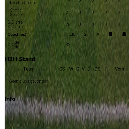
19
0
0
0
0
I. Petcho Camara
I. Seone
21
0
0
0
0
I. Seone
S. Diarra
26
0
0
0
0
S. Diarra
Coach(es)
Lft
G
A
E. Eide
32
-
-
-
-
E. Eide
H2H Stand
Team
GS
W
G
V
D
DS
P
Vorm
Geen clubs gevonden
Info
Op 25 maart 2026 gaat Viking de strijd aan met FK Haugesund
De wedstrijd wordt afgetrapt om 15:00 en wordt gespeeld in 
Club Vriendschappelijk.
Stadion: Onbekend