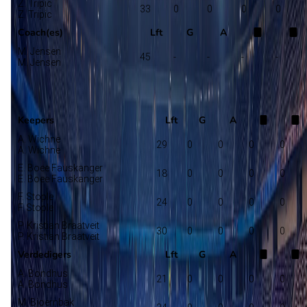
Z. Tripic
33
0
0
0
0
Z. Tripic
Coach(es)
Lft
G
A
M. Jensen
45
-
-
-
-
M. Jensen
FK Haugesund
Selectie
Keepers
Lft
G
A
A. Wichne
29
0
0
0
0
A. Wichne
E. Boee Fauskanger
18
0
0
0
0
E. Boee Fauskanger
F. Stople
24
0
0
0
0
F. Stople
P. Kristian Braatveit
30
0
0
0
0
P. Kristian Braatveit
Verdedigers
Lft
G
A
A. Bondhus
21
0
0
0
0
A. Bondhus
M. Bjoernbak