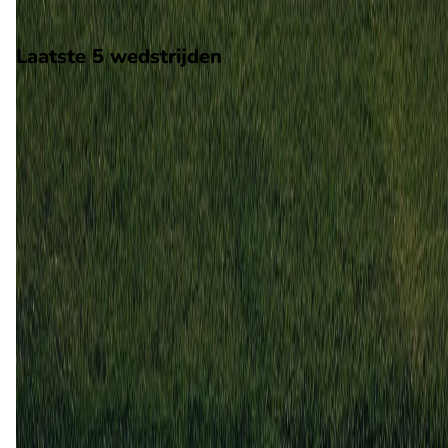
Scheidsrechter: Onbekend
Laatste 5 wedstrijden
H2H
Viking
FK Haugesund
25 mrt
2026
Viking
FK Haugesund
3
0
11 mei
2025
FK Haugesund
Viking
1
4
30 apr
2025
Viking