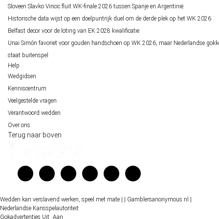
Sloveen Slavko Vincic fluit WK-finale 2026 tussen Spanje en Argentinië
Historische data wijst op een doelpuntrijk duel om de derde plek op het WK 2026
Belfast decor voor de loting van EK 2028 kwalificatie
Unai Simón favoriet voor gouden handschoen op WK 2026, maar Nederlandse gokk
staat buitenspel
Help
Wedgidsen
Kenniscentrum
Veelgestelde vragen
Verantwoord wedden
Over ons
Terug naar boven
Wedden kan verslavend werken, speel met mate |
| Gamblersanonymous.nl
|
Nederlandse Kansspelautoriteit
Gokadvertenties
Uit
Aan