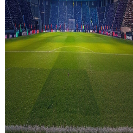
FK Haugesund
25 mrt
2026
Viking
FK Haugesund
3
0
11 mei
2025
FK Haugesund
Viking
1
4
30 apr
2025
Viking
FK Haugesund
5
1
23 nov
2024
Viking