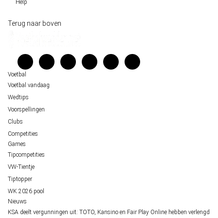
Help
Sloveen Slavko Vincic fluit WK-finale 2026 tussen Spanje en Argentinië
Historische data wijst op een doelpuntrijk duel om de derde plek op het WK 20
Wedgidsen
Terug naar boven
Belfast decor voor de loting van EK 2028 kwalificatie
Kenniscentrum
Unai Simón favoriet voor gouden handschoen op WK 2026, maar Nederlandse 
Veelgestelde vragen
staat buitenspel
Verantwoord wedden
Over ons
Voetbal
Voetbal vandaag
Wedtips
Voorspellingen
Clubs
Competities
Games
Tipcompetities
VW-Tientje
Tiptopper
WK 2026 pool
Nieuws
KSA deelt vergunningen uit: TOTO, Kansino en Fair Play Online hebben verlengd