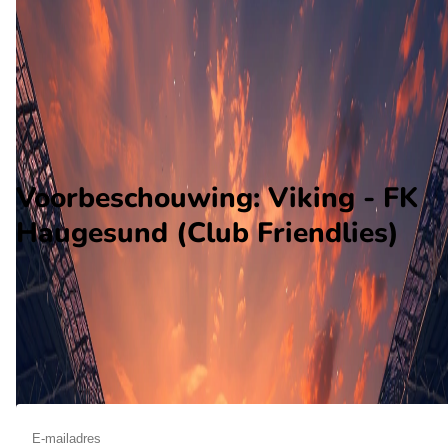
FK Haugesund
Alle wedstrijden
Viking - FK Haugesund
Opstellingen
Voorspelling
Voorbeschouwing
Voorbeschouwing: Viking - FK
Haugesund (Club Friendlies)
Op maart 25 2026 gaat Viking de strijd aan met FK Haugesund
De wedstrijd wordt afgetrapt om 15:00 en wordt gespeeld in 
Club Vriendschappelijk.
Ontvang een notificatie als deze voorbeschouwing beschikbaar is