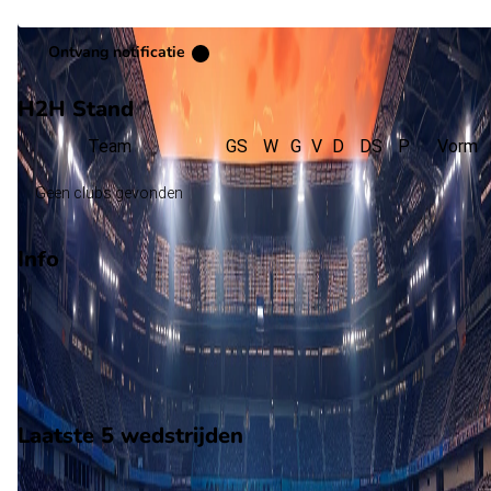
Ontvang notificatie
H2H Stand
Team
GS
W
G
V
D
DS
P
Vorm
Geen clubs gevonden
Info
Op 25 maart 2026 gaat Viking de strijd aan met FK Haugesund
De wedstrijd wordt afgetrapt om 15:00 en wordt gespeeld in 
Club Vriendschappelijk.
Stadion: Onbekend
Scheidsrechter: Onbekend
Laatste 5 wedstrijden
H2H
Viking