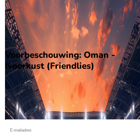
Ivoorkust
Alle wedstrijden
Oman - Ivoorkust
Opstellingen
Voorspelling
Voorbeschouwing
Voorbeschouwing: Oman -
Ivoorkust (Friendlies)
Op november 18 2025 gaat Oman de strijd aan met Ivoorkust.
De wedstrijd wordt afgetrapt om 15:00 en wordt gespeeld in 
Vriendschappelijke wedstrijden.
Ontvang een notificatie als deze voorbeschouwing beschikbaar is