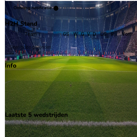
Ontvang notificatie
H2H Stand
Team
GS
W
G
V
D
DS
P
Vorm
Geen clubs gevonden
Info
Op 18 november 2025 gaat Oman de strijd aan met Ivoorkust.
De wedstrijd wordt afgetrapt om 15:00 en wordt gespeeld in 
Vriendschappelijke wedstrijden.
Stadion: Onbekend
Scheidsrechter: Onbekend
Laatste 5 wedstrijden
H2H
Oman
Ivoorkust