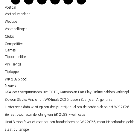
Over ons
Voetbal
Voetbal vandaag
Wedtips
Voorspellingen
Clubs
Competities
Games
Tipcompetities
VW-Tientje
Tiptopper
WK 2026 pool
Nieuws
KSA deelt vergunningen uit: TOTO, Kansino en Fair Play Online hebben verlengd
Sloveen Slavko Vincic fluit WK-finale 2026 tussen Spanje en Argentinië
Historische data wijst op een doelpuntrijk duel om de derde plek op het WK 2026
Belfast decor voor de loting van EK 2028 kwalificatie
Unai Simón favoriet voor gouden handschoen op WK 2026, maar Nederlandse gokk
staat buitenspel