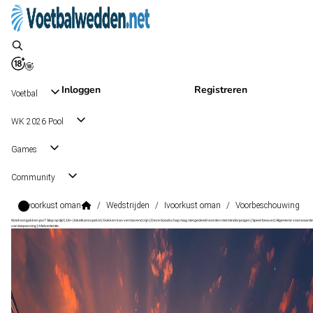
Inloggen
Registreren
Voetbal
WK 2026 Pool
Games
Community
Ivoorkust oman
/
Wedstrijden
/
Ivoorkust oman
/
Voorbeschouwing
Wat kost gokken jou? Stop op tijd | 18+ | loketkansspel.nl | Gokken kan verslavend zijn | Deze boodschap mag niet gedeeld worden met minderjarigen | Speel bewust | Algemene voorwaarde
van toepassing | #Advertentie
Friendlies
, Internationaal
Oman
Friendlies
, Internationaal
0 - 2