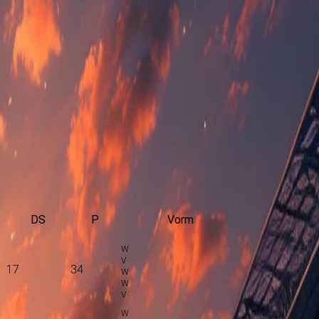
23
6
8
DS
P
Vorm
17
34