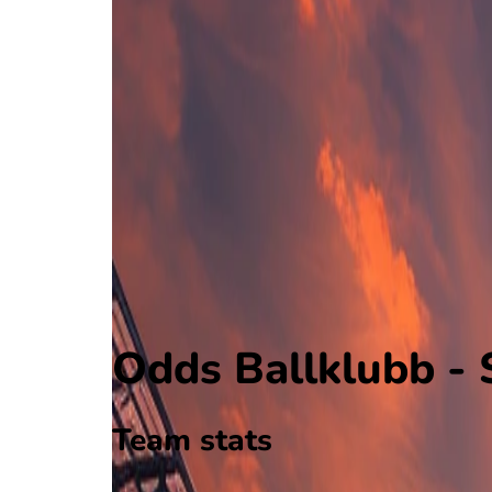
Odds Ballklubb
1. Divisjon
, Noorwegen
1 nov 16:00
Sandnes Ulf
Alle wedstrijden
Odds Ballklubb - Sandnes Ulf
Opstellingen
Voorspelling
Voorbeschouwing
Odds Ballklubb - 
Team stats
Odds Ballklubb