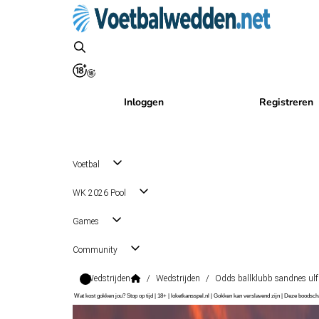
Inloggen
Registreren
Voetbal
WK 2026 Pool
Games
Community
Wedstrijden
/
Wedstrijden
/
Odds ballklubb sandnes ulf
Wat kost gokken jou? Stop op tijd | 18+ | loketkansspel.nl | Gokken kan verslavend zijn | Deze boods
1. Divisjon
, Noorwegen