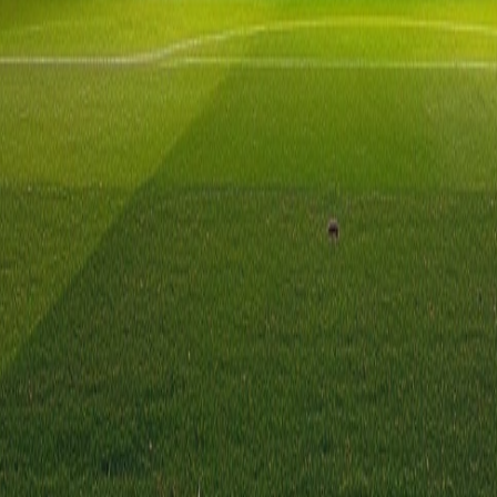
d aan met Sandnes Ulf. De wedstrijd wordt afgetrapt om 16:00 e