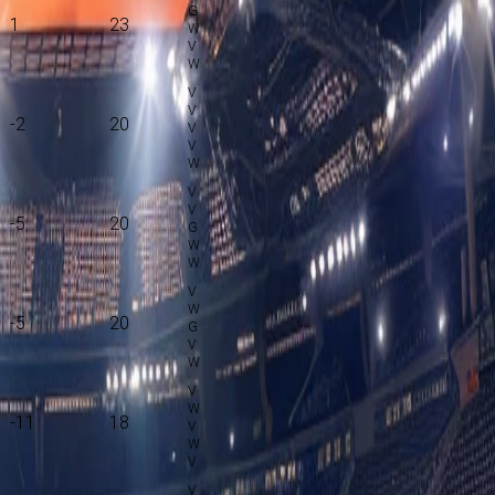
1
23
-2
20
-5
20
-5
20
-11
18