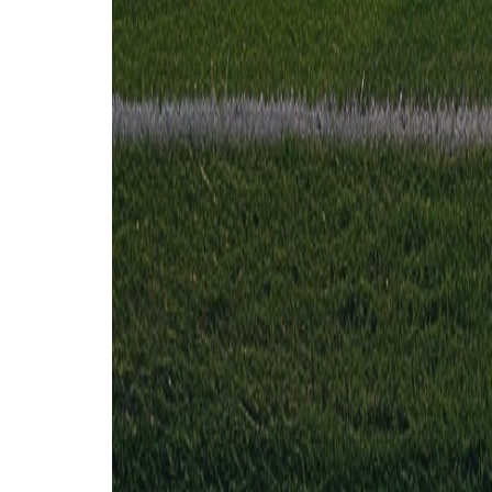
Odds Ballklubb
1
3
1 mei
2024
Sandnes Ulf
Odds Ballklubb
5
4
3 aug
2014
Odds Ballklubb
Sandnes Ulf
3
1
30 mrt
2014
Sandnes Ulf
Odds Ballklubb
1
1
20 okt
2013