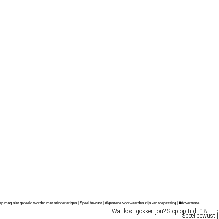
chap mag niet gedeeld worden met minderjarigen | Speel bewust | Algemene voorwaarden zijn van toepassing | #Advertentie
Wat kost gokken jou? Stop op tijd | 18+ | l
Speel bewust |