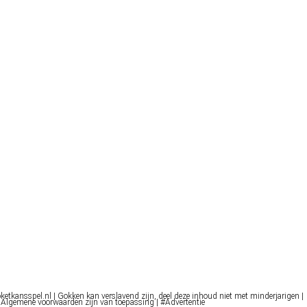
oketkansspel.nl | Gokken kan verslavend zijn, deel deze inhoud niet met minderjarigen |
 Algemene voorwaarden zijn van toepassing | #Advertentie