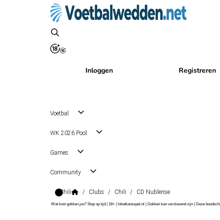
Inloggen
Registreren
Voetbal
WK 2026 Pool
Games
Community
Chili
/
Clubs
/
Chili
/
CD Nublense
Wat kost gokken jou? Stop op tijd | 18+ | loketkansspel.nl | Gokken kan verslavend zijn | Deze boods