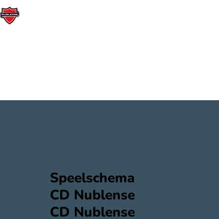
Speelschema
CD Nublense
CD Nublense