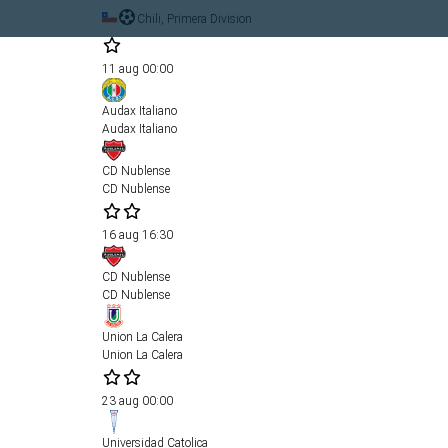
Chili, Primera Division
11 aug
00:00
Audax Italiano
Audax Italiano
CD Nublense
CD Nublense
16 aug
16:30
CD Nublense
CD Nublense
Union La Calera
Union La Calera
23 aug
00:00
Universidad Catolica