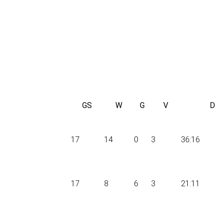
GS
W
G
V
D
17
14
0
3
36:16
17
8
6
3
21:11