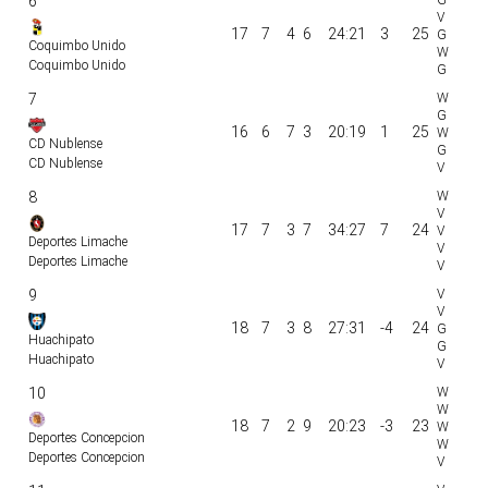
6
17
7
4
6
24:21
3
25
Coquimbo Unido
Coquimbo Unido
7
16
6
7
3
20:19
1
25
CD Nublense
CD Nublense
8
17
7
3
7
34:27
7
24
Deportes Limache
Deportes Limache
9
18
7
3
8
27:31
-4
24
Huachipato
Huachipato
10
18
7
2
9
20:23
-3
23
Deportes Concepcion
Deportes Concepcion