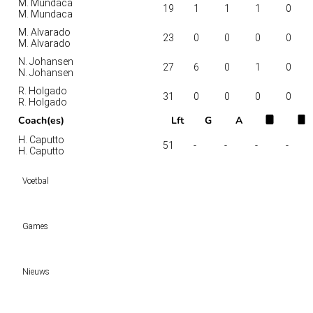
M. Mundaca
19
1
1
1
0
M. Mundaca
M. Alvarado
23
0
0
0
0
M. Alvarado
N. Johansen
27
6
0
1
0
N. Johansen
R. Holgado
31
0
0
0
0
R. Holgado
Coach(es)
Lft
G
A
H. Caputto
51
-
-
-
-
H. Caputto
Voetbal
Voetbal vandaag
Games
Wedtips
Voorspellingen
Tipcompetities
Clubs
Nieuws
VW-Tientje
Competities
Tiptopper
KSA deelt vergunningen uit: TOTO, Kansino en Fair Play Online hebben verlen
WK 2026 pool