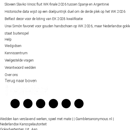
Sloveen Slavko Vincic fluit WK-finale 2026 tussen Spanje en Argentinië
Historische data wijst op een doelpuntrijk duel om de derde plek op het WK 2026
Belfast decor voor de loting van EK 2028 kwalificatie
Unai Simón favoriet voor gouden handschoen op WK 2026, maar Nederlandse gokk
staat buitenspel
Help
Wedgidsen
Kenniscentrum
Veelgestelde vragen
Verantwoord wedden
Over ons
Terug naar boven
Wedden kan verslavend werken, speel met mate |
| Gamblersanonymous.nl
|
Nederlandse Kansspelautoriteit
Gokadvertenties
Uit
Aan