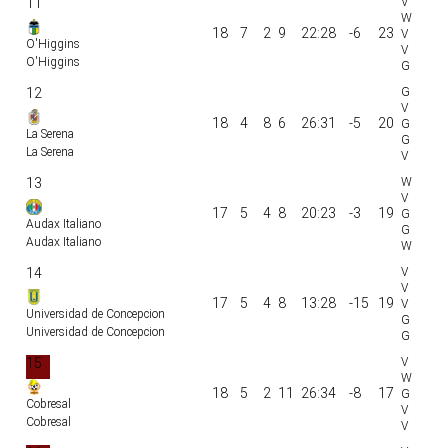
11
18
7
2
9
22:28
-6
23
O'Higgins
O'Higgins
12
18
4
8
6
26:31
-5
20
La Serena
La Serena
13
17
5
4
8
20:23
-3
19
Audax Italiano
Audax Italiano
14
17
5
4
8
13:28
-15
19
Universidad de Concepcion
Universidad de Concepcion
15
18
5
2
11
26:34
-8
17
Cobresal
Cobresal