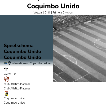
Coquimbo Unido
Voetbal | Chili | Primera Division
Speelschema
Coquimbo Unido
Coquimbo Unido
Internationaal, Copa Libertadores Final Stage
Wo
22:00
Club Atletico Platense
Club Atletico Platense
Coquimbo Unido
Coquimbo Unido