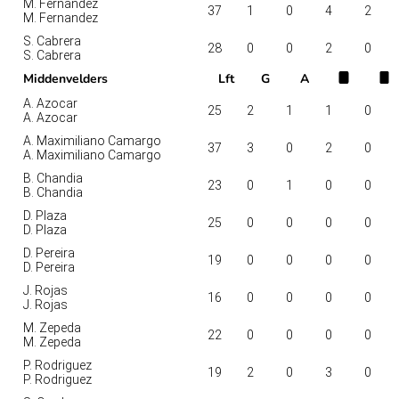
M. Fernandez
37
1
0
4
2
M. Fernandez
S. Cabrera
28
0
0
2
0
S. Cabrera
Middenvelders
Lft
G
A
A. Azocar
25
2
1
1
0
A. Azocar
A. Maximiliano Camargo
37
3
0
2
0
A. Maximiliano Camargo
B. Chandia
23
0
1
0
0
B. Chandia
D. Plaza
25
0
0
0
0
D. Plaza
D. Pereira
19
0
0
0
0
D. Pereira
J. Rojas
16
0
0
0
0
J. Rojas
M. Zepeda
22
0
0
0
0
M. Zepeda
P. Rodriguez
19
2
0
3
0
P. Rodriguez