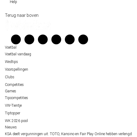
Help
Sloveen Slavko Vincic fluit WK-finale 2026 tussen Spanje en Argentinië
Historische data wijst op een doelpuntrijk duel om de derde plek op het WK 20
Wedgidsen
Terug naar boven
Belfast decor voor de loting van EK 2028 kwalificatie
Kenniscentrum
Unai Simón favoriet voor gouden handschoen op WK 2026, maar Nederlandse 
Veelgestelde vragen
staat buitenspel
Verantwoord wedden
Over ons
Voetbal
Voetbal vandaag
Wedtips
Voorspellingen
Clubs
Competities
Games
Tipcompetities
VW-Tientje
Tiptopper
WK 2026 pool
Nieuws
KSA deelt vergunningen uit: TOTO, Kansino en Fair Play Online hebben verlengd