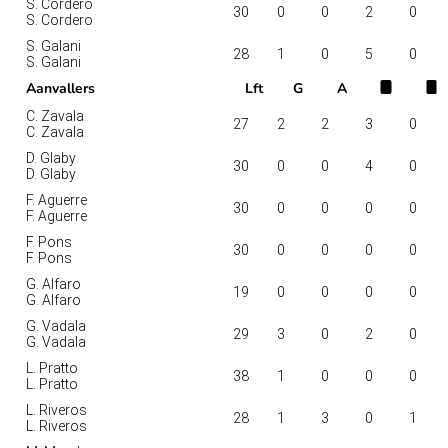
S. Cordero
30
0
0
2
0
S. Cordero
S. Galani
28
1
0
5
0
S. Galani
Aanvallers
Lft
G
A
C. Zavala
27
2
2
3
0
C. Zavala
D. Glaby
30
0
0
4
0
D. Glaby
F. Aguerre
30
0
0
0
0
F. Aguerre
F. Pons
30
0
0
0
0
F. Pons
G. Alfaro
19
0
0
0
0
G. Alfaro
G. Vadala
29
3
0
2
0
G. Vadala
L. Pratto
38
1
0
0
0
L. Pratto
L. Riveros
28
1
3
0
1
L. Riveros