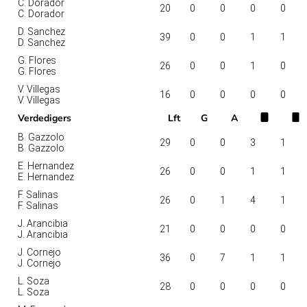
C. Dorador
20
0
0
0
0
C. Dorador
D. Sanchez
39
0
0
1
1
D. Sanchez
G. Flores
26
0
0
1
0
G. Flores
V. Villegas
16
0
0
0
0
V. Villegas
Verdedigers
Lft
G
A
B. Gazzolo
29
0
0
3
1
B. Gazzolo
E. Hernandez
26
0
0
1
1
E. Hernandez
F. Salinas
26
0
1
4
1
F. Salinas
J. Arancibia
21
0
0
0
0
J. Arancibia
J. Cornejo
36
0
7
1
1
J. Cornejo
L. Soza
28
0
0
0
0
L. Soza