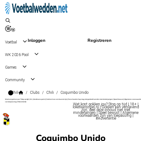
Inloggen
Registreren
Voetbal
WK 2026 Pool
Games
Community
Chili
/
Clubs
/
Chili
/
Coquimbo Unido
Wat kost gokken jou? Stop op tijd | 18+ | loketkansspel.nl | Gokken kan verslavend zijn | Deze boodschap mag niet gedeeld worden met minderjarigen | Speel bewust | Algemene voorwaarde
van toepassing | #Advertentie
Wat kost gokken jou? Stop op tijd | 18+ |
loketkansspel.nl | Gokken kan verslavend
zijn, deel deze inhoud niet met
minderjarigen | Speel bewust | Algemene
voorwaarden zijn van toepassing |
#Advertentie
Coquimbo Unido