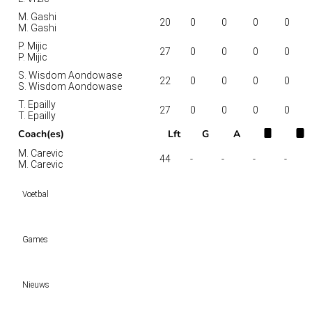
M. Gashi
20
0
0
0
0
M. Gashi
P. Mijic
27
0
0
0
0
P. Mijic
S. Wisdom Aondowase
22
0
0
0
0
S. Wisdom Aondowase
T. Epailly
27
0
0
0
0
T. Epailly
Coach(es)
Lft
G
A
M. Carevic
44
-
-
-
-
M. Carevic
Voetbal
Voetbal vandaag
Games
Wedtips
Voorspellingen
Tipcompetities
Clubs
Nieuws
VW-Tientje
Competities
Tiptopper