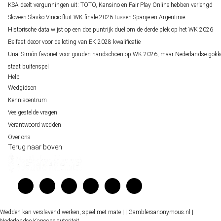
KSA deelt vergunningen uit: TOTO, Kansino en Fair Play Online hebben verlengd
Sloveen Slavko Vincic fluit WK-finale 2026 tussen Spanje en Argentinië
Historische data wijst op een doelpuntrijk duel om de derde plek op het WK 2026
Belfast decor voor de loting van EK 2028 kwalificatie
Unai Simón favoriet voor gouden handschoen op WK 2026, maar Nederlandse gokk
staat buitenspel
Help
Wedgidsen
Kenniscentrum
Veelgestelde vragen
Verantwoord wedden
Over ons
Terug naar boven
Wedden kan verslavend werken, speel met mate |
| Gamblersanonymous.nl
|
Nederlandse Kansspelautoriteit