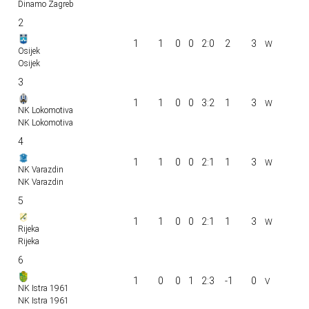
Dinamo Zagreb
2
1
1
0
0
2:0
2
3
Osijek
Osijek
3
1
1
0
0
3:2
1
3
NK Lokomotiva
NK Lokomotiva
4
1
1
0
0
2:1
1
3
NK Varazdin
NK Varazdin
5
1
1
0
0
2:1
1
3
Rijeka
Rijeka
6
1
0
0
1
2:3
-1
0
NK Istra 1961
NK Istra 1961