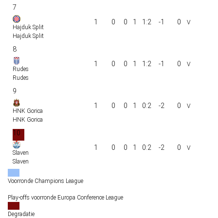
7
1
0
0
1
1:2
-1
0
Hajduk Split
Hajduk Split
8
1
0
0
1
1:2
-1
0
Rudes
Rudes
9
1
0
0
1
0:2
-2
0
HNK Gorica
HNK Gorica
10
1
0
0
1
0:2
-2
0
Slaven
Slaven
Voorronde Champions League
Play-offs voorronde Europa Conference League
Degradatie