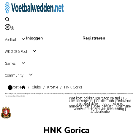
Inloggen
Registreren
Voetbal
WK 2026 Pool
Games
Community
Kroatie
/
Clubs
/
Kroatie
/
HNK Gorica
Wat kost gokken jou? Stop op tijd | 18+ | loketkansspel.nl | Gokken kan verslavend zijn | Deze boodschap mag niet gedeeld worden met minderjarigen | Speel bewust | Algemene voorwaarde
van toepassing | #Advertentie
Wat kost gokken jou? Stop op tijd | 18+ |
loketkansspel.nl | Gokken kan verslavend
zijn, deel deze inhoud niet met
minderjarigen | Speel bewust | Algemene
voorwaarden zijn van toepassing |
#Advertentie
HNK Gorica