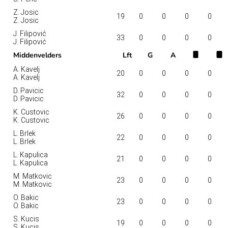
Z. Josic
19
0
0
0
0
Z. Josic
J. Filipović
33
0
0
0
0
J. Filipović
Middenvelders
Lft
G
A
A. Kavelj
20
0
0
0
0
A. Kavelj
D. Pavicic
32
0
0
0
0
D. Pavicic
K. Custovic
26
0
0
0
0
K. Custovic
L. Brlek
22
0
0
0
0
L. Brlek
L. Kapulica
21
0
0
0
0
L. Kapulica
M. Matkovic
23
0
0
0
0
M. Matkovic
O. Bakic
23
0
0
0
0
O. Bakic
S. Kucis
19
0
0
0
0
S. Kucis