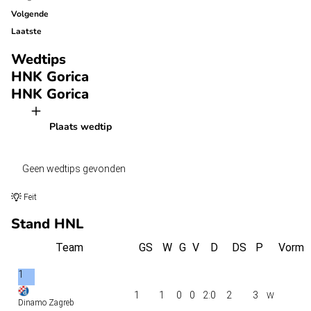
Volgende
Laatste
Wedtips
HNK Gorica
HNK Gorica
Plaats wedtip
Geen wedtips gevonden
Feit
Stand HNL
Team
GS
W
G
V
D
DS
P
Vorm
1
1
1
0
0
2:0
2
3
Dinamo Zagreb