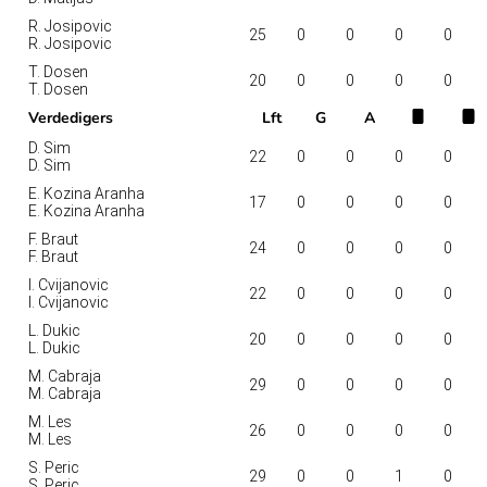
R. Josipovic
25
0
0
0
0
R. Josipovic
T. Dosen
20
0
0
0
0
T. Dosen
Verdedigers
Lft
G
A
D. Sim
22
0
0
0
0
D. Sim
E. Kozina Aranha
17
0
0
0
0
E. Kozina Aranha
F. Braut
24
0
0
0
0
F. Braut
I. Cvijanovic
22
0
0
0
0
I. Cvijanovic
L. Dukic
20
0
0
0
0
L. Dukic
M. Cabraja
29
0
0
0
0
M. Cabraja
M. Les
26
0
0
0
0
M. Les
S. Peric
29
0
0
1
0
S. Peric