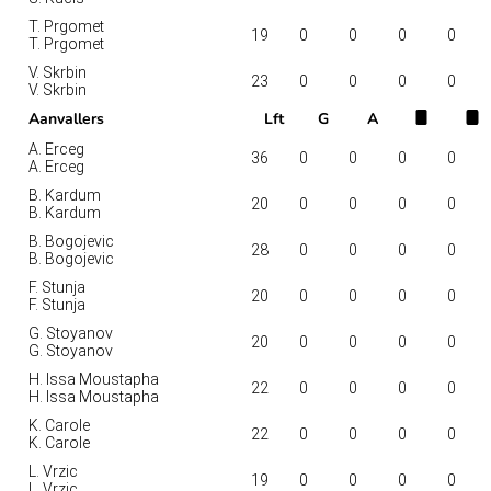
T. Prgomet
19
0
0
0
0
T. Prgomet
V. Skrbin
23
0
0
0
0
V. Skrbin
Aanvallers
Lft
G
A
A. Erceg
36
0
0
0
0
A. Erceg
B. Kardum
20
0
0
0
0
B. Kardum
B. Bogojevic
28
0
0
0
0
B. Bogojevic
F. Stunja
20
0
0
0
0
F. Stunja
G. Stoyanov
20
0
0
0
0
G. Stoyanov
H. Issa Moustapha
22
0
0
0
0
H. Issa Moustapha
K. Carole
22
0
0
0
0
K. Carole
L. Vrzic
19
0
0
0
0
L. Vrzic