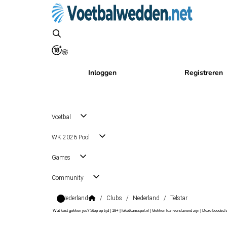
Inloggen
Registreren
Voetbal
WK 2026 Pool
Games
Community
Nederland
/
Clubs
/
Nederland
/
Telstar
Wat kost gokken jou? Stop op tijd | 18+ | loketkansspel.nl | Gokken kan verslavend zijn | Deze boods