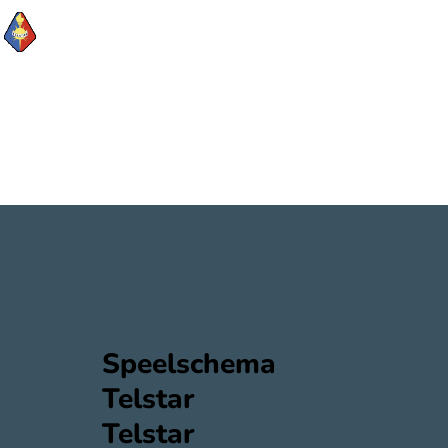
Speelschema
Telstar
Telstar