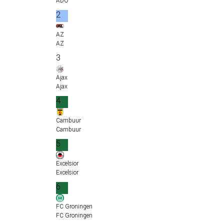
ADO
2
AZ
AZ
3
Ajax
Ajax
4
Cambuur
Cambuur
5
Excelsior
Excelsior
6
FC Groningen
FC Groningen