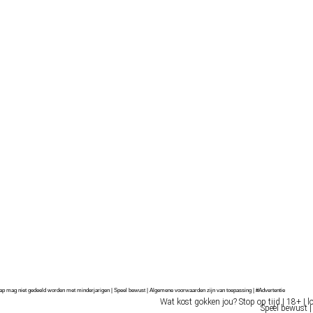
chap mag niet gedeeld worden met minderjarigen | Speel bewust | Algemene voorwaarden zijn van toepassing | #Advertentie
Wat kost gokken jou? Stop op tijd | 18+ | l
Speel bewust |