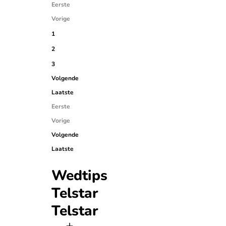
Eerste
Vorige
1
2
3
Volgende
Laatste
Eerste
Vorige
Volgende
Laatste
Wedtips
Telstar
Telstar