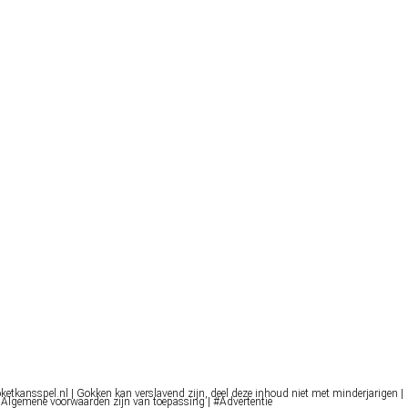
oketkansspel.nl | Gokken kan verslavend zijn, deel deze inhoud niet met minderjarigen |
 Algemene voorwaarden zijn van toepassing | #Advertentie