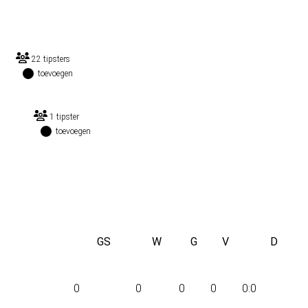
22 tipsters
toevoegen
1 tipster
toevoegen
GS
W
G
V
D
0
0
0
0
0:0