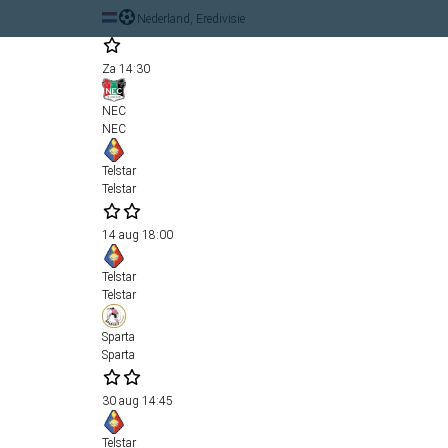
Nederland, Eredivisie
Za
14:30
NEC
NEC
Telstar
Telstar
14 aug
18:00
Telstar
Telstar
Sparta
Sparta
30 aug
14:45
Telstar