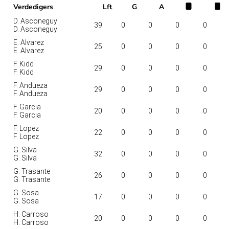
Verdedigers
Lft
G
A
D. Asconeguy
39
0
0
0
0
D. Asconeguy
E. Alvarez
25
0
0
0
0
E. Alvarez
F. Kidd
29
0
0
0
0
F. Kidd
F. Andueza
29
0
0
0
0
F. Andueza
F. Garcia
20
0
0
0
0
F. Garcia
F. Lopez
22
0
0
0
0
F. Lopez
G. Silva
32
0
0
0
0
G. Silva
G. Trasante
26
0
0
0
0
G. Trasante
G. Sosa
17
0
0
0
0
G. Sosa
H. Carroso
20
0
0
0
0
H. Carroso