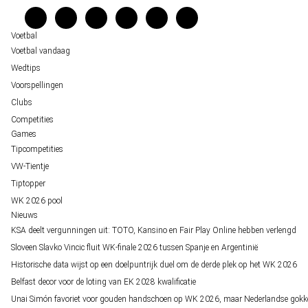
staat buitenspel
Verantwoord wedden
Over ons
Voetbal
Voetbal vandaag
Wedtips
Voorspellingen
Clubs
Competities
Games
Tipcompetities
VW-Tientje
Tiptopper
WK 2026 pool
Nieuws
KSA deelt vergunningen uit: TOTO, Kansino en Fair Play Online hebben verlengd
Sloveen Slavko Vincic fluit WK-finale 2026 tussen Spanje en Argentinië
Historische data wijst op een doelpuntrijk duel om de derde plek op het WK 2026
Belfast decor voor de loting van EK 2028 kwalificatie
Unai Simón favoriet voor gouden handschoen op WK 2026, maar Nederlandse gokk