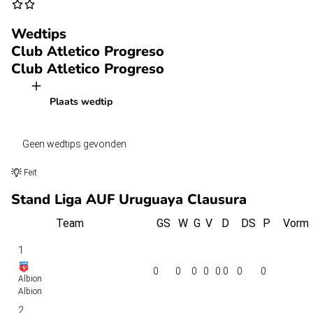
Wedtips
Club Atletico Progreso
Club Atletico Progreso
Plaats wedtip
Geen wedtips gevonden
Feit
Stand Liga AUF Uruguaya Clausura
Team
GS
W
G
V
D
DS
P
Vorm
1
0
0
0
0
0:0
0
0
Albion
Albion
2