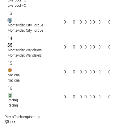
Liverpool FC
Liverpool FC
13
0
0
0
0
0:0
0
0
Montevideo City Torque
Montevideo City Torque
14
0
0
0
0
0:0
0
0
Montevideo Wanderers
Montevideo Wanderers
15
0
0
0
0
0:0
0
0
Nacional
Nacional
16
0
0
0
0
0:0
0
0
Racing
Racing
Play-offs championship
Feit