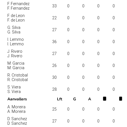
F. Fernandez
33
0
0
0
0
F. Fernandez
F. de Leon
22
0
0
0
0
F. de Leon
G. Silva
27
0
0
0
0
G. Silva
I. Lemmo
36
0
0
0
0
I. Lemmo
J. Rivero
27
0
0
0
0
J. Rivero
M. Garcia
26
0
0
0
0
M. Garcia
R. Cristobal
30
0
0
0
0
R. Cristobal
S. Viera
28
0
0
0
0
S. Viera
Aanvallers
Lft
G
A
A. Moreira
25
0
0
0
0
A. Moreira
D. Sanchez
27
0
0
0
0
D. Sanchez