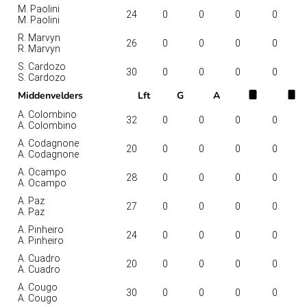
M. Paolini
24
0
0
0
0
M. Paolini
R. Marvyn
26
0
0
0
0
R. Marvyn
S. Cardozo
30
0
0
0
0
S. Cardozo
Middenvelders
Lft
G
A
A. Colombino
32
0
0
0
0
A. Colombino
A. Codagnone
20
0
0
0
0
A. Codagnone
A. Ocampo
28
0
0
0
0
A. Ocampo
A. Paz
27
0
0
0
0
A. Paz
A. Pinheiro
24
0
0
0
0
A. Pinheiro
A. Cuadro
20
0
0
0
0
A. Cuadro
A. Cougo
30
0
0
0
0
A. Cougo