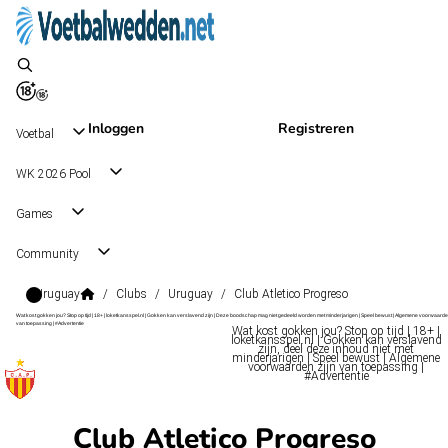
Inloggen
Registreren
Voetbal
WK 2026 Pool
Games
Community
Uruguay
/
Clubs
/
Uruguay
/
Club Atletico Progreso
Wat kost gokken jou? Stop op tijd | 18+ | loketkansspel.nl | Gokken kan verslavend zijn | Deze boodschap mag niet gedeeld worden met minderjarigen | Speel bewust | Algemene voorwaarde
van toepassing | #Advertentie
Wat kost gokken jou? Stop op tijd | 18+ |
loketkansspel.nl | Gokken kan verslavend
zijn, deel deze inhoud niet met
minderjarigen | Speel bewust | Algemene
voorwaarden zijn van toepassing |
#Advertentie
Club Atletico Progreso