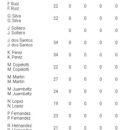
F. Ruiz
22
0
0
0
0
F. Ruiz
G. Silva
22
0
0
0
0
G. Silva
J. Solleiro
0
0
0
0
J. Solleiro
J. dos Santos
34
0
0
0
0
J. dos Santos
K. Perez
34
0
0
0
0
K. Perez
M. Copelotti
22
0
0
0
0
M. Copelotti
M. Martin
27
0
0
0
0
M. Martin
M. Juambeltz
24
0
0
0
0
M. Juambeltz
N. Lopez
19
0
0
0
0
N. Lopez
P. Fernandez
23
0
0
0
0
P. Fernandez
R. Hernandez
21
0
0
0
0