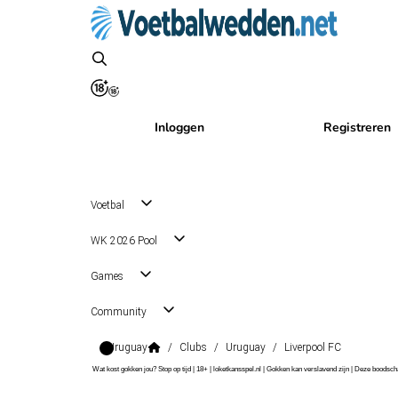
Inloggen
Registreren
Voetbal
WK 2026 Pool
Games
Community
Uruguay
/
Clubs
/
Uruguay
/
Liverpool FC
Wat kost gokken jou? Stop op tijd | 18+ | loketkansspel.nl | Gokken kan verslavend zijn | Deze boods