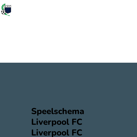
Speelschema
Liverpool FC
Liverpool FC