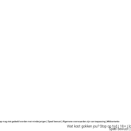
chap mag niet gedeeld worden met minderjarigen | Speel bewust | Algemene voorwaarden zijn van toepassing | #Advertentie
Wat kost gokken jou? Stop op tijd | 18+ | l
Speel bewust |