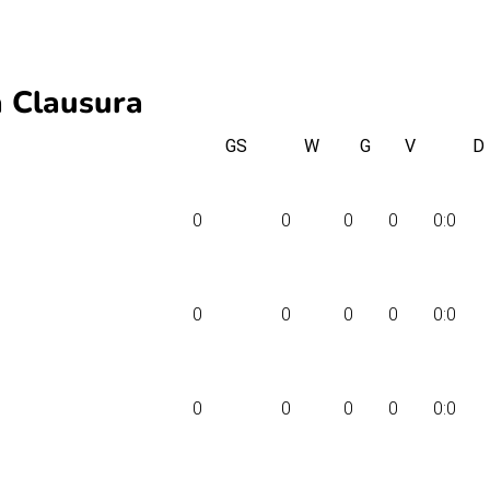
 Clausura
GS
W
G
V
D
0
0
0
0
0:0
0
0
0
0
0:0
0
0
0
0
0:0