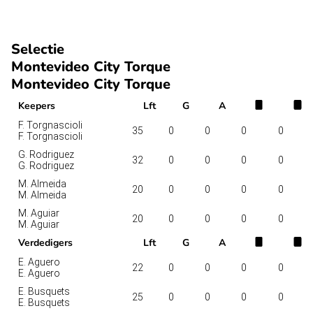
Selectie
Montevideo City Torque
Montevideo City Torque
Keepers
Lft
G
A
F. Torgnascioli
35
0
0
0
0
F. Torgnascioli
G. Rodriguez
32
0
0
0
0
G. Rodriguez
M. Almeida
20
0
0
0
0
M. Almeida
M. Aguiar
20
0
0
0
0
M. Aguiar
Verdedigers
Lft
G
A
E. Aguero
22
0
0
0
0
E. Aguero
E. Busquets
25
0
0
0
0
E. Busquets