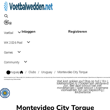
Inloggen
Registreren
Voetbal
WK 2026 Pool
Games
Community
Uruguay
/
Clubs
/
Uruguay
/
Montevideo City Torque
Wat kost gokken jou? Stop op tijd | 18+ | loketkansspel.nl | Gokken kan verslavend zijn | Deze boodschap mag niet gedeeld worden met minderjarigen | Speel bewust | Algemene voorwaarde
van toepassing | #Advertentie
Wat kost gokken jou? Stop op tijd | 18+ |
loketkansspel.nl | Gokken kan verslavend
zijn, deel deze inhoud niet met
minderjarigen | Speel bewust | Algemene
voorwaarden zijn van toepassing |
#Advertentie
Montevideo City Torque