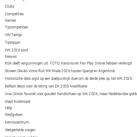
Clubs
Competities
Games
Tipcompetities
VW-Tientje
Tiptopper
WK 2026 pool
Nieuws
KSA deelt vergunningen uit: TOTO, Kansino en Fair Play Online hebben verlengd
Sloveen Slavko Vincic fluit WK-finale 2026 tussen Spanje en Argentinië
Historische data wijst op een doelpuntrijk duel om de derde plek op het WK 2026
Belfast decor voor de loting van EK 2028 kwalificatie
Unai Simón favoriet voor gouden handschoen op WK 2026, maar Nederlandse gokk
staat buitenspel
Help
Wedgidsen
Kenniscentrum
Veelgestelde vragen