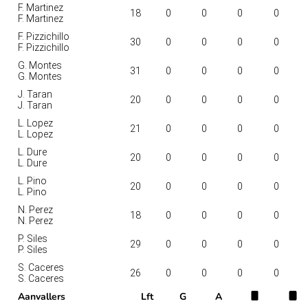
F. Martinez
18
0
0
0
0
F. Martinez
F. Pizzichillo
30
0
0
0
0
F. Pizzichillo
G. Montes
31
0
0
0
0
G. Montes
J. Taran
20
0
0
0
0
J. Taran
L. Lopez
21
0
0
0
0
L. Lopez
L. Dure
20
0
0
0
0
L. Dure
L. Pino
20
0
0
0
0
L. Pino
N. Perez
18
0
0
0
0
N. Perez
P. Siles
29
0
0
0
0
P. Siles
S. Caceres
26
0
0
0
0
S. Caceres
Aanvallers
Lft
G
A