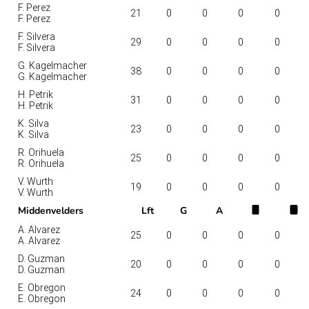
F. Perez
21
0
0
0
0
F. Perez
F. Silvera
29
0
0
0
0
F. Silvera
G. Kagelmacher
38
0
0
0
0
G. Kagelmacher
H. Petrik
31
0
0
0
0
H. Petrik
K. Silva
23
0
0
0
0
K. Silva
R. Orihuela
25
0
0
0
0
R. Orihuela
V. Wurth
19
0
0
0
0
V. Wurth
Middenvelders
Lft
G
A
A. Alvarez
25
0
0
0
0
A. Alvarez
D. Guzman
20
0
0
0
0
D. Guzman
E. Obregon
24
0
0
0
0
E. Obregon