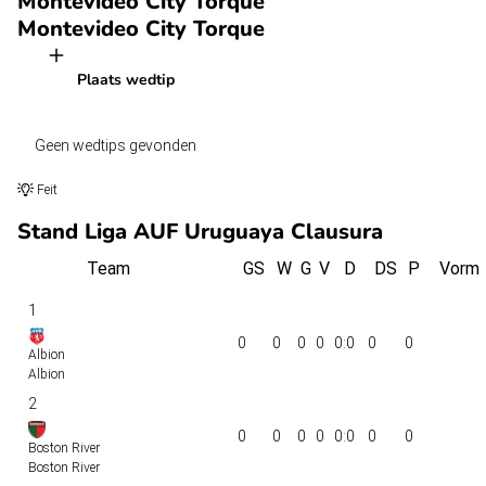
Montevideo City Torque
Montevideo City Torque
Plaats wedtip
Geen wedtips gevonden
Feit
Stand Liga AUF Uruguaya Clausura
Team
GS
W
G
V
D
DS
P
Vorm
1
0
0
0
0
0:0
0
0
Albion
Albion
2
0
0
0
0
0:0
0
0
Boston River
Boston River