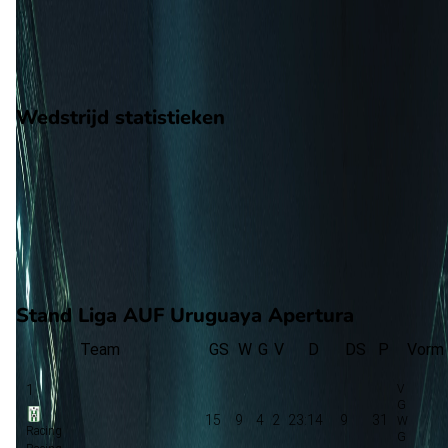
6
gewonnen
7
verloren
vorm
Wedstrijd statistieken
Verloop
Statistieken
Eindscore (1 - 0)
Eerste helft
45'
+2'
J. Zeballos
(Penalty)
Tweede helft
Stand Liga AUF Uruguaya Apertura
Team
GS
W
G
V
D
DS
P
Vorm
1
15
9
4
2
23:14
9
31
Racing