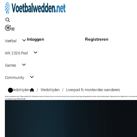
Inloggen
Registreren
Voetbal
WK 2026 Pool
Games
Community
Wedstrijden
/
Wedstrijden
/
Liverpool fc montevideo wanderers
Wat kost gokken jou? Stop op tijd | 18+ | loketkansspel.nl | Gokken kan verslavend zijn | Deze boodschap mag niet gedeeld worden met minderjarigen | Speel bewust | Algemene voorwaarde
van toepassing | #Advertentie
Liga AUF Uruguaya Apertura
, Uruguay
Montevideo Wanderers
Liga AUF Uruguaya Apertura
, Uruguay
1 - 0