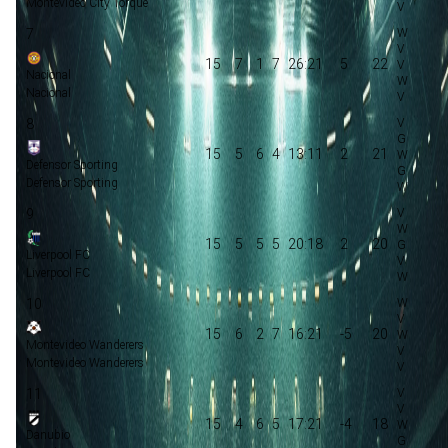
Montevideo City Torque
7
15
7
1
7
26:21
5
22
Nacional
Nacional
8
15
5
6
4
13:11
2
21
Defensor Sporting
Defensor Sporting
9
15
5
5
5
20:18
2
20
Liverpool FC
Liverpool FC
10
15
6
2
7
16:21
-5
20
Montevideo Wanderers
Montevideo Wanderers
11
15
4
6
5
17:21
-4
18
Danubio