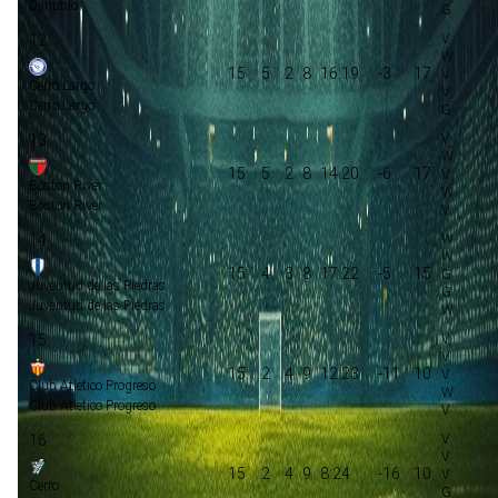
Danubio
12
15
5
2
8
16:19
-3
17
Cerro Largo
Cerro Largo
13
15
5
2
8
14:20
-6
17
Boston River
Boston River
14
15
4
3
8
17:22
-5
15
Juventud de las Piedras
Juventud de las Piedras
15
15
2
4
9
12:23
-11
10
Club Atletico Progreso
Club Atletico Progreso
16
15
2
4
9
8:24
-16
10
Cerro