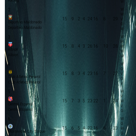
Racing
2
15
9
2
4
24:16
8
29
Deportivo Maldonado
Deportivo Maldonado
3
15
8
4
3
26:16
10
28
Albion
Albion
4
15
8
3
4
23:16
7
27
Club Atletico Penarol
Club Atletico Penarol
5
15
7
3
5
23:22
1
24
Central Espanol
Central Espanol
6
15
6
5
4
22:16
6
23
Montevideo City Torque