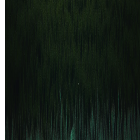
Liverpool FC
Montevideo Wanderers
2
1
28 jun
2025
Liverpool FC
Montevideo Wanderers
1
2
15 feb
2025
Montevideo Wanderers
Liverpool FC
1
1
15 okt
2024
Liverpool FC
Montevideo Wanderers