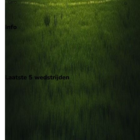
Cerro
Play-offs championship
Info
Op 8 mei 2026 gaat Montevideo Wanderers de strijd aan met
Liverpool FC. De wedstrijd wordt afgetrapt om 22:30 en wordt
gespeeld in de Uruguay 1.
Stadion: Onbekend
Scheidsrechter: Onbekend
Laatste 5 wedstrijden
H2H
Montevideo Wanderers
Liverpool FC
8 mei
2026
Montevideo Wanderers
Liverpool FC
1
0
16 aug
2025