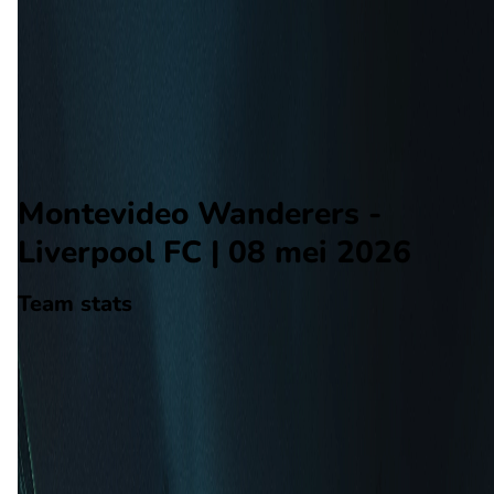
Liverpool FC
Alle wedstrijden
Montevideo Wanderers - Liverpool FC
Opstellingen
Voorspelling
Voorbeschouwing
Montevideo Wanderers -
Liverpool FC | 08 mei 2026
Team stats
Montevideo Wanderers
Montevideo Wanderers
-
Liverpool FC
Liverpool FC
16
aantal goals