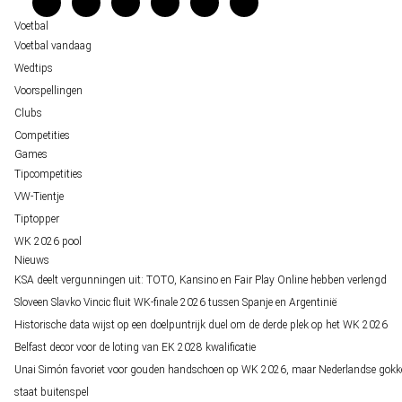
Over ons
Voetbal
Voetbal vandaag
Wedtips
Voorspellingen
Clubs
Competities
Games
Tipcompetities
VW-Tientje
Tiptopper
WK 2026 pool
Nieuws
KSA deelt vergunningen uit: TOTO, Kansino en Fair Play Online hebben verlengd
Sloveen Slavko Vincic fluit WK-finale 2026 tussen Spanje en Argentinië
Historische data wijst op een doelpuntrijk duel om de derde plek op het WK 2026
Belfast decor voor de loting van EK 2028 kwalificatie
Unai Simón favoriet voor gouden handschoen op WK 2026, maar Nederlandse gokk
staat buitenspel