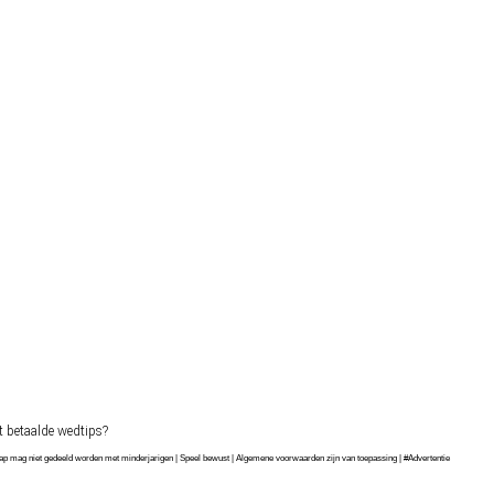
t betaalde wedtips?
chap mag niet gedeeld worden met minderjarigen | Speel bewust | Algemene voorwaarden zijn van toepassing | #Advertentie