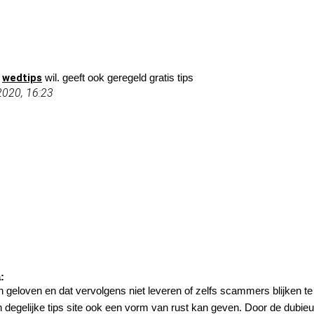
e
wedtips
wil. geeft ook geregeld gratis tips
2020, 16:23
:
en geloven en dat vervolgens niet leveren of zelfs scammers blijken te 
een degelijke tips site ook een vorm van rust kan geven. Door de dub