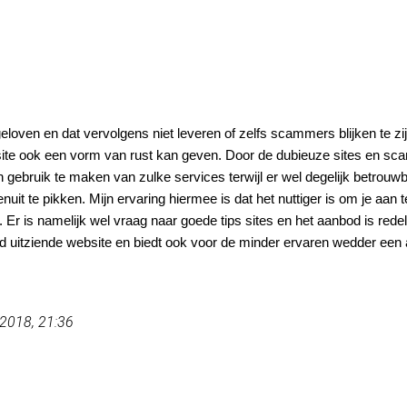
 geloven en dat vervolgens niet leveren of zelfs scammers blijken te z
tips site ook een vorm van rust kan geven. Door de dubieuze sites en
ebruik te maken van zulke services terwijl er wel degelijk betrouwbar
uit te pikken. Mijn ervaring hiermee is dat het nuttiger is om je aan te 
. Er is namelijk wel vraag naar goede tips sites en het aanbod is redel
d uitziende website en biedt ook voor de minder ervaren wedder een
 2018, 21:36