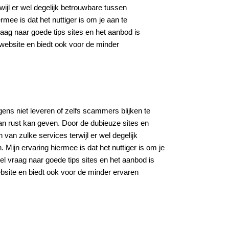
jl er wel degelijk betrouwbare tussen
ermee is dat het nuttiger is om je aan te
 vraag naar goede tips sites en het aanbod is
 website en biedt ook voor de minder
lgens niet leveren of zelfs scammers blijken te
 van rust kan geven. Door de dubieuze sites en
n zulke services terwijl er wel degelijk
. Mijn ervaring hiermee is dat het nuttiger is om je
 wel vraag naar goede tips sites en het aanbod is
ebsite en biedt ook voor de minder ervaren