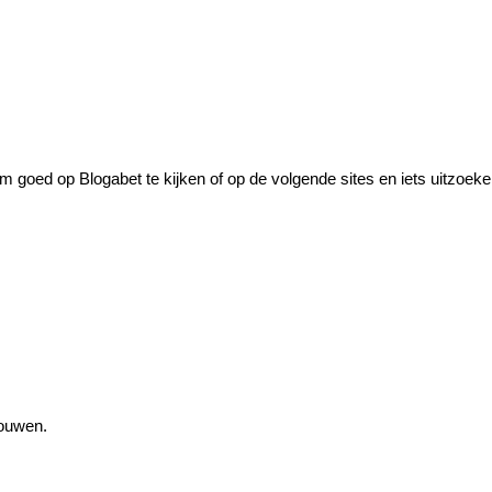
m goed op Blogabet te kijken of op de volgende sites en iets uitzoeke
rouwen.