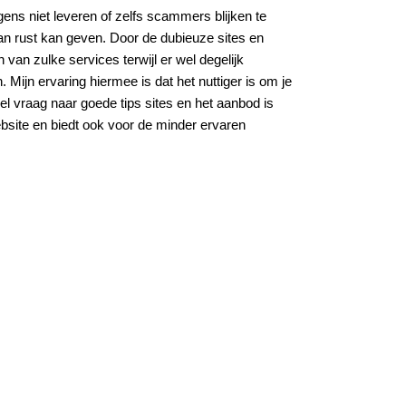
lgens niet leveren of zelfs scammers blijken te
 van rust kan geven. Door de dubieuze sites en
n zulke services terwijl er wel degelijk
. Mijn ervaring hiermee is dat het nuttiger is om je
 wel vraag naar goede tips sites en het aanbod is
ebsite en biedt ook voor de minder ervaren