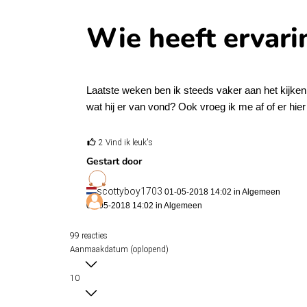
Wie heeft ervari
Laatste weken ben ik steeds vaker aan het kijken 
wat hij er van vond? Ook vroeg ik me af of er hie
2 Vind ik leuk's
Ik had al enkele gevonden:
Gestart door
WagerSharp (Amerikaans)
scottyboy1703
01-05-2018 14:02 in
Algemeen
01-05-2018 14:02 in
Algemeen
Vip-Weddenschappen
99 reacties
Soccerlists (Nederlands)
Aanmaakdatum (oplopend)
10
Natuurlijk heb je ook individuen op blogabet die h