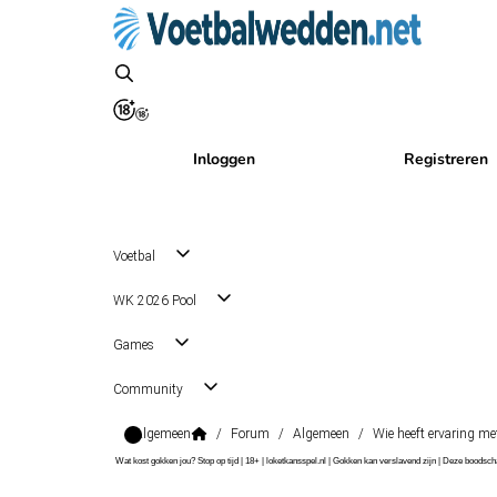
Inloggen
Registreren
Voetbal
WK 2026 Pool
Games
Community
Algemeen
/
Forum
/
Algemeen
/
Wie heeft ervaring me
Wat kost gokken jou? Stop op tijd | 18+ | loketkansspel.nl | Gokken kan verslavend zijn | Deze boods