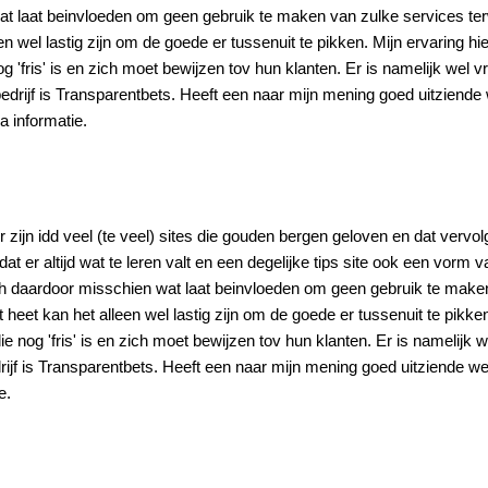
 laat beinvloeden om geen gebruik te maken van zulke services terwi
leen wel lastig zijn om de goede er tussenuit te pikken. Mijn ervaring hi
 nog 'fris' is en zich moet bewijzen tov hun klanten. Er is namelijk wel
bedrijf is Transparentbets. Heeft een naar mijn mening goed uitziende
 informatie.
r zijn idd veel (te veel) sites die gouden bergen geloven en dat vervo
dat er altijd wat te leren valt en een degelijke tips site ook een vorm
daardoor misschien wat laat beinvloeden om geen gebruik te maken va
t heet kan het alleen wel lastig zijn om de goede er tussenuit te pikken
p die nog 'fris' is en zich moet bewijzen tov hun klanten. Er is namelijk
rijf is Transparentbets. Heeft een naar mijn mening goed uitziende w
e.