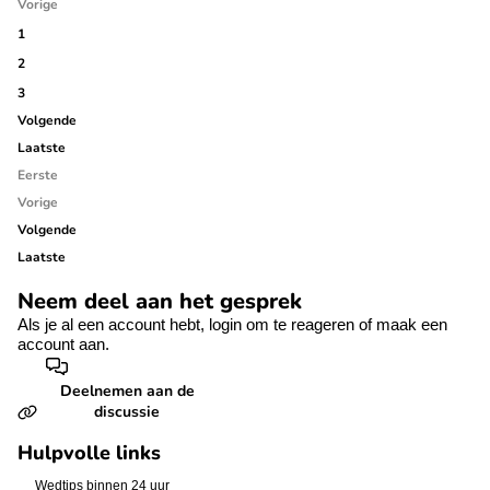
Vorige
1
2
3
Volgende
Laatste
Eerste
Vorige
Volgende
Laatste
Neem deel aan het gesprek
Als je al een account hebt,
login
om te reageren of
maak een
account aan.
Deelnemen aan de
discussie
Hulpvolle links
Wedtips binnen 24 uur