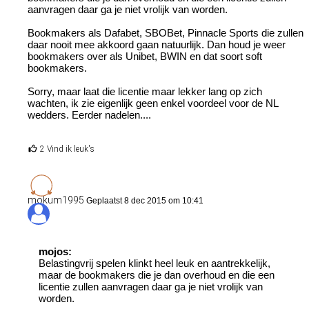
aanvragen daar ga je niet vrolijk van worden.
Bookmakers als Dafabet, SBOBet, Pinnacle Sports die zullen
daar nooit mee akkoord gaan natuurlijk. Dan houd je weer
bookmakers over als Unibet, BWIN en dat soort soft
bookmakers.
Sorry, maar laat die licentie maar lekker lang op zich
wachten, ik zie eigenlijk geen enkel voordeel voor de NL
wedders. Eerder nadelen....
2 Vind ik leuk's
mokum1995
Geplaatst 8 dec 2015 om 10:41
mojos:
Belastingvrij spelen klinkt heel leuk en aantrekkelijk,
maar de bookmakers die je dan overhoud en die een
licentie zullen aanvragen daar ga je niet vrolijk van
worden.