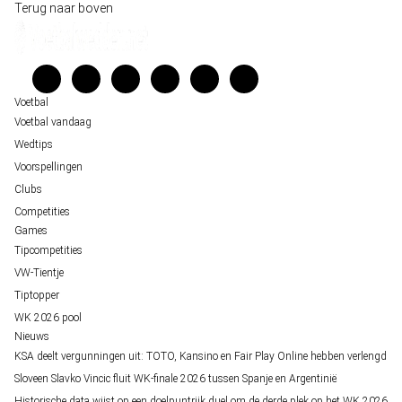
Wedgidsen
Terug naar boven
Belfast decor voor de loting van EK 2028 kwalificatie
Kenniscentrum
Unai Simón favoriet voor gouden handschoen op WK 2026, maar Nederlandse 
Veelgestelde vragen
staat buitenspel
Verantwoord wedden
Over ons
Voetbal
Voetbal vandaag
Wedtips
Voorspellingen
Clubs
Competities
Games
Tipcompetities
VW-Tientje
Tiptopper
WK 2026 pool
Nieuws
KSA deelt vergunningen uit: TOTO, Kansino en Fair Play Online hebben verlengd
Sloveen Slavko Vincic fluit WK-finale 2026 tussen Spanje en Argentinië
Historische data wijst op een doelpuntrijk duel om de derde plek op het WK 2026