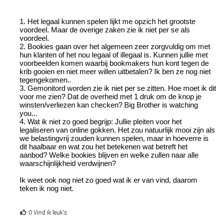
1. Het legaal kunnen spelen lijkt me opzich het grootste
voordeel. Maar de overige zaken zie ik niet per se als
voordeel.
2. Bookies gaan over het algemeen zeer zorgvuldig om met
hun klanten of het nou legaal of illegaal is. Kunnen jullie met
voorbeelden komen waarbij bookmakers hun kont tegen de
krib gooien en niet meer willen uitbetalen? Ik ben ze nog niet
tegengekomen..
3. Gemonitord worden zie ik niet per se zitten. Hoe moet ik dit
voor me zien? Dat de overheid met 1 druk om de knop je
winsten/verliezen kan checken? Big Brother is watching
you...
4. Wat ik niet zo goed begrijp: Jullie pleiten voor het
legaliseren van online gokken. Het zou natuurlijk mooi zijn als
we belastingvrij zouden kunnen spelen, maar in hoeverre is
dit haalbaar en wat zou het betekenen wat betreft het
aanbod? Welke bookies blijven en welke zullen naar alle
waarschijnlijkheid verdwijnen?
Ik weet ook nog niet zo goed wat ik er van vind, daarom
teken ik nog niet.
0 Vind ik leuk's