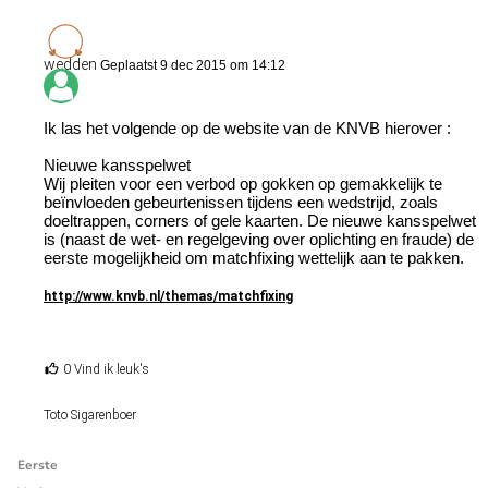
wedden
Geplaatst 9 dec 2015 om 14:12
Ik las het volgende op de website van de KNVB hierover :
Nieuwe kansspelwet
Wij pleiten voor een verbod op gokken op gemakkelijk te
beïnvloeden gebeurtenissen tijdens een wedstrijd, zoals
doeltrappen, corners of gele kaarten. De nieuwe kansspelwet
is (naast de wet- en regelgeving over oplichting en fraude) de
eerste mogelijkheid om matchfixing wettelijk aan te pakken.
http://www.knvb.nl/themas/matchfixing
0 Vind ik leuk's
Toto Sigarenboer
Eerste