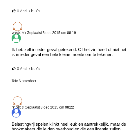
0 Vind ik leuk's
wedden
Geplaatst 8 dec 2015 om 08:19
Ik heb zelf in ieder geval getekend. Of het zin heeft of niet het
is in ieder geval een hele kleine moeite om te tekenen.
0 Vind ik leuk's
Toto Sigarenboer
mojos
Geplaatst 8 dec 2015 om 08:22
Belastingvrij spelen klinkt heel leuk en aantrekkelijk, maar de
bookmakers die je dan overhoud en die een licentie zullen