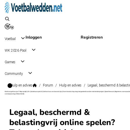
Inloggen
Registreren
Voetbal
WK 2026 Pool
Games
Community
Hulp en advies
/
Forum
/
Hulp en advies
/
Legaal, beschermd & belasting
Wat kost gokken jou? Stop op tijd | 18+ | loketkansspel.nl | Gokken kan verslavend zijn | Deze boodschap mag niet gedeeld worden met minderjarigen | Speel bewust | Algemene voorwaarde
van toepassing | #Advertentie
Legaal, beschermd &
belastingvrij online spelen?