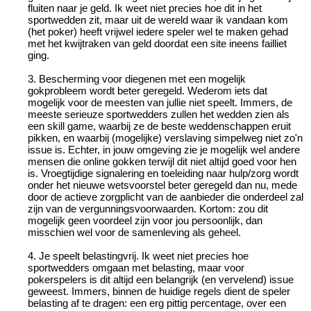
fluiten naar je geld. Ik weet niet precies hoe dit in het
sportwedden zit, maar uit de wereld waar ik vandaan kom
(het poker) heeft vrijwel iedere speler wel te maken gehad
met het kwijtraken van geld doordat een site ineens failliet
ging.
3. Bescherming voor diegenen met een mogelijk
gokprobleem wordt beter geregeld. Wederom iets dat
mogelijk voor de meesten van jullie niet speelt. Immers, de
meeste serieuze sportwedders zullen het wedden zien als
een skill game, waarbij ze de beste weddenschappen eruit
pikken, en waarbij (mogelijke) verslaving simpelweg niet zo'n
issue is. Echter, in jouw omgeving zie je mogelijk wel andere
mensen die online gokken terwijl dit niet altijd goed voor hen
is. Vroegtijdige signalering en toeleiding naar hulp/zorg wordt
onder het nieuwe wetsvoorstel beter geregeld dan nu, mede
door de actieve zorgplicht van de aanbieder die onderdeel zal
zijn van de vergunningsvoorwaarden. Kortom: zou dit
mogelijk geen voordeel zijn voor jou persoonlijk, dan
misschien wel voor de samenleving als geheel.
4. Je speelt belastingvrij. Ik weet niet precies hoe
sportwedders omgaan met belasting, maar voor
pokerspelers is dit altijd een belangrijk (en vervelend) issue
geweest. Immers, binnen de huidige regels dient de speler
belasting af te dragen: een erg pittig percentage, over een