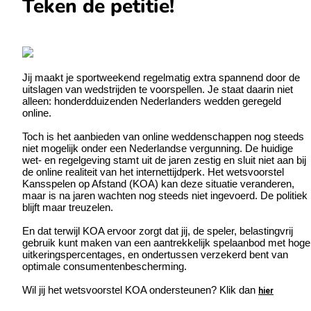
Teken de petitie!
Jij maakt je sportweekend regelmatig extra spannend door de
uitslagen van wedstrijden te voorspellen. Je staat daarin niet
alleen: honderdduizenden Nederlanders wedden geregeld
online.
Toch is het aanbieden van online weddenschappen nog steeds
niet mogelijk onder een Nederlandse vergunning. De huidige
wet- en regelgeving stamt uit de jaren zestig en sluit niet aan bij
de online realiteit van het internettijdperk. Het wetsvoorstel
Kansspelen op Afstand (KOA) kan deze situatie veranderen,
maar is na jaren wachten nog steeds niet ingevoerd. De politiek
blijft maar treuzelen.
En dat terwijl KOA ervoor zorgt dat jij, de speler, belastingvrij
gebruik kunt maken van een aantrekkelijk spelaanbod met hoge
uitkeringspercentages, en ondertussen verzekerd bent van
optimale consumentenbescherming.
Wil jij het wetsvoorstel KOA ondersteunen? Klik dan
hier