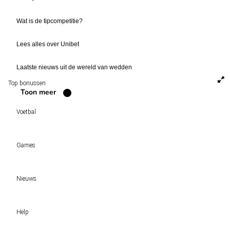
Wat is de tipcompetitie?
Lees alles over Unibet
Laatste nieuws uit de wereld van wedden
Top bonussen
Toon meer
Voetbal
Voetbal vandaag
Games
Wedtips
Voorspellingen
Tipcompetities
Clubs
Nieuws
VW-Tientje
Competities
Tiptopper
KSA deelt vergunningen uit: TOTO, Kansino en Fair Play Online hebben verlen
WK 2026 pool
Help
Sloveen Slavko Vincic fluit WK-finale 2026 tussen Spanje en Argentinië
Historische data wijst op een doelpuntrijk duel om de derde plek op het WK 20