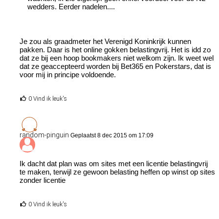
wedders. Eerder nadelen....
Je zou als graadmeter het Verenigd Koninkrijk kunnen
pakken. Daar is het online gokken belastingvrij. Het is idd zo
dat ze bij een hoop bookmakers niet welkom zijn. Ik weet wel
dat ze geaccepteerd worden bij Bet365 en Pokerstars, dat is
voor mij in principe voldoende.
0 Vind ik leuk's
random-pinguin
Geplaatst 8 dec 2015 om 17:09
Ik dacht dat plan was om sites met een licentie belastingvrij
te maken, terwijl ze gewoon belasting heffen op winst op sites
zonder licentie
0 Vind ik leuk's