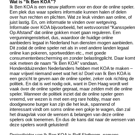
Wat is “Ik Ben KOA”?
Ik Ben KOA is een nieuw platform voor en door de online speler.
Een plek dus waar spelers informatie kunnen halen of delen
over hun rechten en plichten. Wat ze leuk vinden aan online, of
juist lastig. En, om informatie te vinden over wetgeving.
Informatie over KOA bijvoorbeeld, het wetsvoorstel “Kansspelen
Op Afstand” dat online gokken moet gaan reguleren. Een
vergunningenstelsel, dus, waardoor de huidige online
aanbieders legaal in Nederland hun diensten mogen aanbieden.
Dit zodat de online speler net als in veel andere landen legaal
online kan pokeren, sportwedden etc., met goede
consumentenbescherming en zonder belastingplicht. Daar komt
ook meteen de naam “Ik Ben KOA” vandaan.
Honderdduizenden Nederlanders hebben met KOA te maken –
maar vrijwel niemand weet wat het is! Doel van Ik Ben KOA is
een gezicht te geven aan de online speler, zeker ook richting de
politiek. En dat is wel nodig ook, want in Den Haag wordt wel
vaak óver de online speler gepraat, maar zelden mét die online
speler. Wanneer de politiek inziet dat de online speler geen
vreemd, ver wezen is met een erg rare hobby, maar een
doodgewone burger kan zijn die het leuk, spannend of
interessant vindt om soms online een gokje te wagen, dan zal
het draagvlak voor de wensen & belangen van deze online
spelers ook toenemen. En dus de kans dat naar de wensen van
deze spelers wordt geluisterd!
Projectleider van Ik Ben KOA is Rolf Slotboom, namens