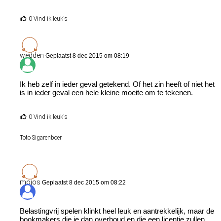
0 Vind ik leuk's
wedden
Geplaatst 8 dec 2015 om 08:19
Ik heb zelf in ieder geval getekend. Of het zin heeft of niet het
is in ieder geval een hele kleine moeite om te tekenen.
0 Vind ik leuk's
Toto Sigarenboer
mojos
Geplaatst 8 dec 2015 om 08:22
Belastingvrij spelen klinkt heel leuk en aantrekkelijk, maar de
bookmakers die je dan overhoud en die een licentie zullen