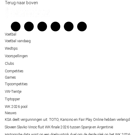
Wedgidsen
Terug naar boven
Belfast decor voor de loting van EK 2028 kwalificatie
Kenniscentrum
Unai Simón favoriet voor gouden handschoen op WK 2026, maar Nederlandse 
Veelgestelde vragen
staat buitenspel
Verantwoord wedden
Over ons
Voetbal
Voetbal vandaag
Wedtips
Voorspellingen
Clubs
Competities
Games
Tipcompetities
VW-Tientje
Tiptopper
WK 2026 pool
Nieuws
KSA deelt vergunningen uit: TOTO, Kansino en Fair Play Online hebben verlengd
Sloveen Slavko Vincic fluit WK-finale 2026 tussen Spanje en Argentinië
Historische data wijst op een doelpuntrijk duel om de derde plek op het WK 2026