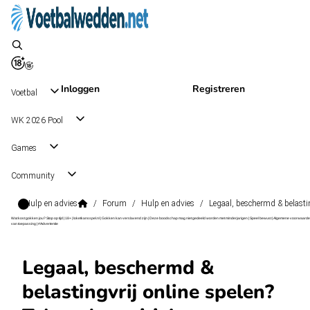
Inloggen
Registreren
Voetbal
WK 2026 Pool
Games
Community
Hulp en advies
/
Forum
/
Hulp en advies
/
Legaal, beschermd & belasting
Wat kost gokken jou? Stop op tijd | 18+ | loketkansspel.nl | Gokken kan verslavend zijn | Deze boodschap mag niet gedeeld worden met minderjarigen | Speel bewust | Algemene voorwaarde
van toepassing | #Advertentie
Legaal, beschermd &
belastingvrij online spelen?