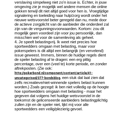
verslaving simpelweg niet zo'n issue is. Echter, in jouw
omgeving zie je mogelijk wel andere mensen die online
gokken terwijl dit niet altijd goed voor hen is. Vroegtijdige
signalering en toeleiding naar hulp/zorg wordt onder het
nieuwe wetsvoorstel beter geregeld dan nu, mede door
de actieve zorgplicht van de aanbieder die onderdeel zal
zijn van de vergunningsvoorwaarden. Kortom: zou dit
mogelijk geen voordeel zijn voor jou persoonlijk, dan
misschien wel voor de samenleving als geheel.
4. Je speelt belastingvrij. Ik weet niet precies hoe
sportwedders omgaan met belasting, maar voor
pokerspelers is dit altijd een belangrijk (en vervelend)
issue geweest. Immers, binnen de huidige regels dient
de speler belasting af te dragen: een erg pittig
percentage, over een (veel te) korte periode, en zonder
aftrekposten. (Zie ook:
http://pokerbond.nl/component/content/article/41-
, een stuk dat laat zien dat
uncategorised/377-bondsblog
zelfs recreatieve/niet-winnende spelers belast kunnen
worden.) Zoals gezegd: ik ben niet volledig op de hoogte
hoe sportwedders omgaan met belasting - maar het
gegeven dat volgens het huidige wetsvoorstel in de
toekomst de gelicenseerde aanbieders belastingplichtig
zullen zijn en de speler niet, lijkt mij voor alle
sportwedders een veilig/plezierig gevoel.