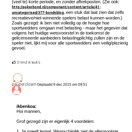
(veel te) korte periode, en zonder aftrekposten. (Zie ook:
http://pokerbond.nl/component/content/article/41-
, een stuk dat laat zien dat zelfs
uncategorised/377-bondsblog
recreatieve/niet-winnende spelers belast kunnen worden.)
Zoals gezegd: ik ben niet volledig op de hoogte hoe
sportwedders omgaan met belasting - maar het gegeven dat
volgens het huidige wetsvoorstel in de toekomst de
gelicenseerde aanbieders belastingplichtig zullen zijn en de
speler niet, lijkt mij voor alle sportwedders een veilig/plezierig
gevoel.
0 Vind ik leuk's
pauperclown
Geplaatst 9 dec 2015 om 09:51
ikbenkoa:
Hoi mannen,
Grof gezegd zijn er eigenlijk 4 voordelen:
1. Je speelt legaal. Waarschijnlijk niet de allergrootste