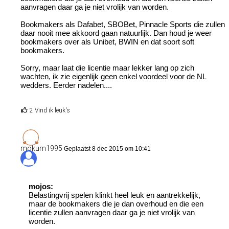
aanvragen daar ga je niet vrolijk van worden.
Bookmakers als Dafabet, SBOBet, Pinnacle Sports die zullen
daar nooit mee akkoord gaan natuurlijk. Dan houd je weer
bookmakers over als Unibet, BWIN en dat soort soft
bookmakers.
Sorry, maar laat die licentie maar lekker lang op zich
wachten, ik zie eigenlijk geen enkel voordeel voor de NL
wedders. Eerder nadelen....
2 Vind ik leuk's
mokum1995
Geplaatst 8 dec 2015 om 10:41
mojos:
Belastingvrij spelen klinkt heel leuk en aantrekkelijk,
maar de bookmakers die je dan overhoud en die een
licentie zullen aanvragen daar ga je niet vrolijk van
worden.