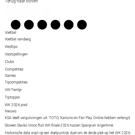
Wedgidsen
Terug naar boven
Belfast decor voor de loting van EK 2028 kwalificatie
Kenniscentrum
Unai Simón favoriet voor gouden handschoen op WK 2026, maar Nederlandse 
Veelgestelde vragen
staat buitenspel
Verantwoord wedden
Over ons
Voetbal
Voetbal vandaag
Wedtips
Voorspellingen
Clubs
Competities
Games
Tipcompetities
VW-Tientje
Tiptopper
WK 2026 pool
Nieuws
KSA deelt vergunningen uit: TOTO, Kansino en Fair Play Online hebben verlengd
Sloveen Slavko Vincic fluit WK-finale 2026 tussen Spanje en Argentinië
Historische data wijst op een doelpuntrijk duel om de derde plek op het WK 2026