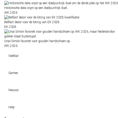
Historische data wijst op een doelpuntrijk duel…
WK 2026
Belfast decor voor de loting van EK 2028…
EK 2028
Unai Simón favoriet voor gouden handschoen op…
WK 2026
Voetbal
Voetbal vandaag
Games
Wedtips
Voorspellingen
Tipcompetities
Clubs
Nieuws
VW-Tientje
Competities
Tiptopper
KSA deelt vergunningen uit: TOTO, Kansino en Fair Play Online hebben verlen
WK 2026 pool
Help
Sloveen Slavko Vincic fluit WK-finale 2026 tussen Spanje en Argentinië
Historische data wijst op een doelpuntrijk duel om de derde plek op het WK 20