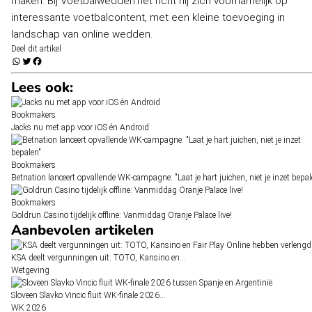
maken. Bij Voetbalwedden.net richt hij zich voornamelijk op
interessante voetbalcontent, met een kleine toevoeging in
landschap van online wedden.
Deel dit artikel
Lees ook:
Bookmakers
Jacks nu met app voor iOS én Android
Bookmakers
Betnation lanceert opvallende WK-campagne: "Laat je hart juichen, niet je inzet bepal
Bookmakers
Goldrun Casino tijdelijk offline: Vanmiddag Oranje Palace live!
Aanbevolen artikelen
KSA deelt vergunningen uit: TOTO, Kansino en…
Wetgeving
Sloveen Slavko Vincic fluit WK-finale 2026…
WK 2026