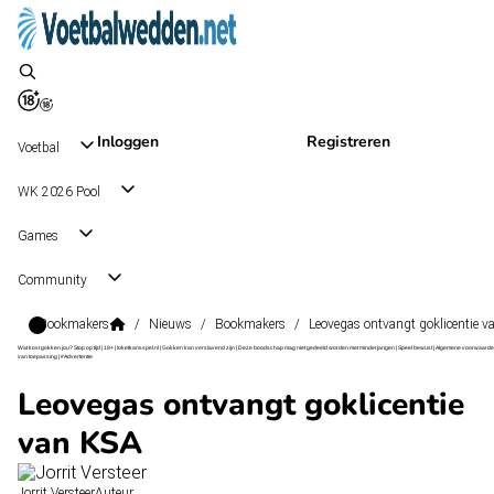
Inloggen
Registreren
Voetbal
WK 2026 Pool
Games
Community
Bookmakers
/
Nieuws
/
Bookmakers
/
Leovegas ontvangt goklicentie 
Wat kost gokken jou? Stop op tijd | 18+ | loketkansspel.nl | Gokken kan verslavend zijn | Deze boodschap mag niet gedeeld worden met minderjarigen | Speel bewust | Algemene voorwaarde
van toepassing | #Advertentie
Leovegas ontvangt goklicentie
van KSA
Jorrit Versteer
Auteur