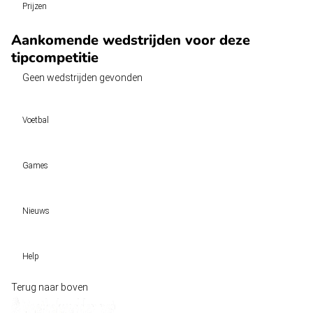
Geldige wedtip
Prijzen
30 apr 2025, 22:00
Einddatum:
za. 31 mei 2025, 22:00
Sporten:
5, Tennis, Voetbal, Basketbal, Darts
Aankomende wedstrijden voor deze
tipcompetitie
Wedtypes:
12, 1x2, European handicap, Asian handicap, Both
Geen wedstrijden gevonden
score, Double chance, Draw no bet, Game handicap, Goalsco
Over/under, Team over/under, Set handicap, Helft met mees
goals, Win to nill
Voetbal
Voetbal vandaag
Games
Wedtips
Voorspellingen
Prijzen voor Tipp
Tipcompetities
Clubs
van de maand (mei 2025)
Nieuws
VW-Tientje
Competities
Tiptopper
KSA deelt vergunningen uit: TOTO, Kansino en Fair Play Online hebben verlen
WK 2026 pool
1
Help
Sloveen Slavko Vincic fluit WK-finale 2026 tussen Spanje en Argentinië
Bol.com cadeaukaart
T.w.v. €50,-
Historische data wijst op een doelpuntrijk duel om de derde plek op het WK 20
Wedgidsen
Terug naar boven
Belfast decor voor de loting van EK 2028 kwalificatie
Kenniscentrum
Unai Simón favoriet voor gouden handschoen op WK 2026, maar Nederlandse 