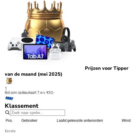
Prijzen voor Tipper
van de maand (mei 2025)
1
Bol.com cadeaukaart
T.w.v. €50,-
Klassement
Pos.
Gebruiker
Laatst gekeurde antwoorden
Winst
Eerste