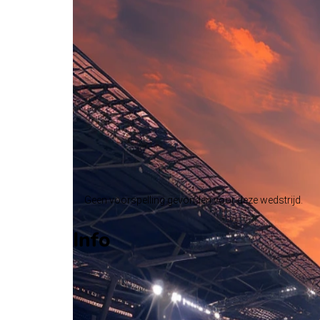
Bahrein
Friendlies
, Internationaal
-
Syrië
Alle wedstrijden
Bahrein - Syrië
Opstellingen
Voorspelling
Voorbeschouwing
Geen voorspelling gevonden voor deze wedstrijd.
Info
Op 9 juni 2026 gaat Bahrein de strijd aan met Syr
Stadion: Onbekend
Scheidsrechter: Onbekend