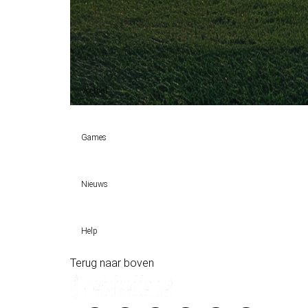
2
2
Bahrein (1)
20%
Gelijk (2)
40%
Syrië (2)
40%
Voetbal
Voetbal vandaag
Games
Wedtips
Voorspellingen
Tipcompetities
Clubs
Nieuws
VW-Tientje
Competities
Tiptopper
KSA deelt vergunningen uit: TOTO, Kansino en Fair Play Onli
WK 2026 pool
Help
Sloveen Slavko Vincic fluit WK-finale 2026 tussen Spanje en Ar
Historische data wijst op een doelpuntrijk duel om de derde p
Terug naar boven
Wedgidsen
Belfast decor voor de loting van EK 2028 kwalificatie
Kenniscentrum
Unai Simón favoriet voor gouden handschoen op WK 2026, maa
Veelgestelde vragen