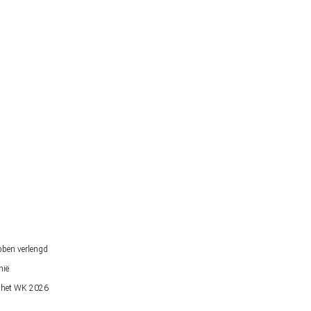
bben verlengd
nië
op het WK 2026