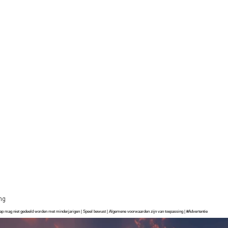
ing
chap mag niet gedeeld worden met minderjarigen | Speel bewust | Algemene voorwaarden zijn van toepassing | #Advertentie