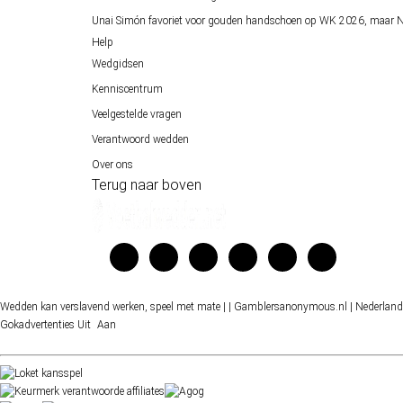
Unai Simón favoriet voor gouden handschoen op WK 2026, maar Ne
Help
Wedgidsen
Kenniscentrum
Veelgestelde vragen
Verantwoord wedden
Over ons
Terug naar boven
Wedden kan verslavend werken, speel met mate |
| Gamblersanonymous.nl
| Nederland
Gokadvertenties
Uit
Aan